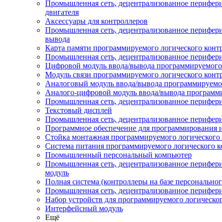
Промышленная сеть, децентрализованное перифери
двигателя
Аксессуары для контроллеров
Промышленная сеть, децентрализованное периферий
вывода
Карта памяти программируемого логического конт
Промышленная сеть, децентрализованное перифери
Цифровой модуль ввода/вывода программируемого 
Модуль связи программируемого логического конт
Аналоговый модуль ввода/вывода программируемог
Аналого-цифровой модуль ввода/вывода программи
Промышленная сеть, децентрализованное перифери
Текстовый дисплей
Промышленная сеть, децентрализованное перифери
Программное обеспечение для программирования и
Стойка монтажная программируемого логического 
Система питания программируемого логического к
Промышленный персональный компьютер
Промышленная сеть, децентрализованное перифер
модуль
Полная система (контроллеры на базе персонально
Промышленная сеть, децентрализованное перифери
Набор устройств для программируемого логическо
Интерфейсный модуль
Ещё