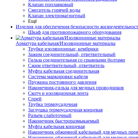
Клапан поплавковый
Смеситель горячей воды
Клапан электромагнитный
Ещё
Изделия для обеспечения безопасности жизнедеятельнос
Шкаф для противопожарного оборудования
Арматура кабельная/Изоляционные материалы
Трубки изоляционные, кембрики
Зажим соединительный, ответвительный
Гильза соединительная со срывными болтами
Сжим ответвительный, ответвитель
Муфта кабельная соединительная
Система маркировки кабеля
Пружина постоянного давления
Наконечник-гильза для медных проводников
Скотч и изоляционная лента
Спрей
Трубка термоусадочная
Заглушка термоусадочная концевая
Разъем слаботочный
Наконечник быстроразмыкаемый
Муфта кабельная концевая
Наконечник обжимной кабельный для медных прово
Наконечник обжимной кабельный для медных про