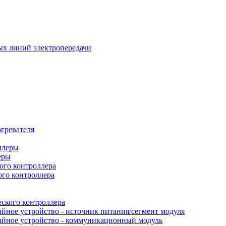
х линий электропередачи
гревателя
еры
ого контроллера
ого контроллера
ского контроллера
йное устройство - источник питания/сегмент модуля
ийное устройство - коммуникационный модуль