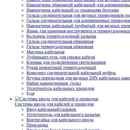
Наконечник обжимной кабельный для алюминиевы
Наконечник кабельный со срывными болтами
Гильза соединительная для медных проводников по
Гильза соединительная для алюминиевых проводни
Наконечник кабельный трубчатый для медных про
Ящик для хранения инструмента и термоусадочных
Колпачок термоусадочный разъема
Гильза соединительная обжимная
Гильза термоусадочная обжимная
Мастика кабельная
Лубрикант-гель для смазки кабеля
Клемма для подключения светильников
Рукав ремонтный термоусадочный
Комплект соединительной кабельной муфты
Втулка переходная для медных DIN кабельных нак
Набор наконечников, гильз
Уплотнитель кабельных проходов
Ещё
Системы ввода для кабелей и проводов
Ввод кабельный/сальник
Уплотнитель для кабельного разъема
Контргайка для кабельного ввода
Прокладка