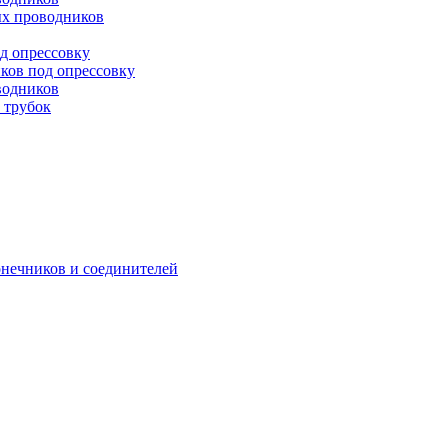
х проводников
д опрессовку
ков под опрессовку
водников
 трубок
онечников и соединителей