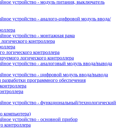
йное устройство - модуль питания, выключатель
ное устройство - аналого-цифровой модуль ввода/
роллера
йное устройство - монтажная рама
логического контроллера
роллера
о логического контроллера
руемого логического контроллера
йное устройство - аналоговый модуль ввода/вывода
йное устройство - цифровой модуль ввода/вывода
 разработки программного обеспечения
контроллера
онтроллера
ийное устройство - функциональный/технологический
го компьютера)
йное устройство - основной прибор
го контроллера