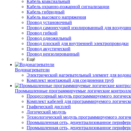
Кабель коаксиальный
Кабель охранно-пожарной сигнализации
Кабель гибридный
Кабель высокого напряжения
Провод установочный
Провод самонесущий изолированный для воздушны
Провод гибкий
Провод одножильный
Провод плоский для внутренней электропроводки
Провод акустический
Провод неизолированный
Ещё
Водонагреватели
Электрический нагревательный элемент для водона
Комплект монтажный для соединения труб
Промышленные программируемые логические контролл
Процессорный модуль программируемого логическ
Комплект кабелей для программируемого логическ
Графический дисплей
Логический модуль
Технологический модуль программируемого логиче
Промышленная сеть, децентрализованное перифери
Промышленная сеть, децентрализованное перифер