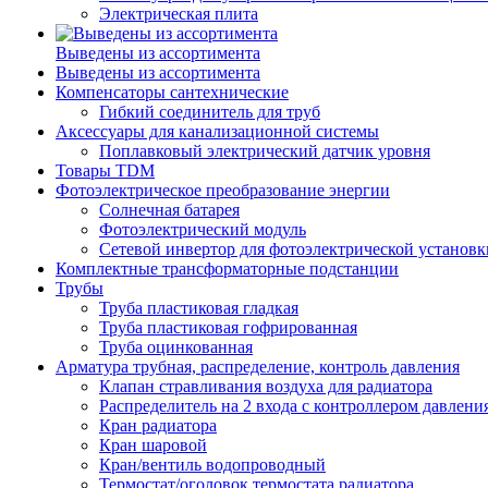
Электрическая плита
Выведены из ассортимента
Выведены из ассортимента
Компенсаторы сантехнические
Гибкий соединитель для труб
Аксессуары для канализационной системы
Поплавковый электрический датчик уровня
Товары TDM
Фотоэлектрическое преобразование энергии
Солнечная батарея
Фотоэлектрический модуль
Сетевой инвертор для фотоэлектрической установк
Комплектные трансформаторные подстанции
Трубы
Труба пластиковая гладкая
Труба пластиковая гофрированная
Труба оцинкованная
Арматура трубная, распределение, контроль давления
Клапан стравливания воздуха для радиатора
Распределитель на 2 входа с контроллером давлени
Кран радиатора
Кран шаровой
Кран/вентиль водопроводный
Термостат/оголовок термостата радиатора