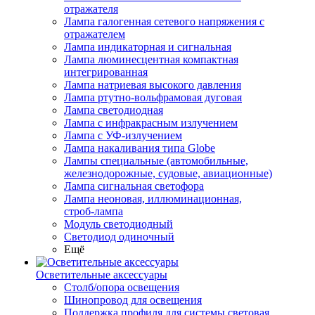
отражателя
Лампа галогенная сетевого напряжения с
отражателем
Лампа индикаторная и сигнальная
Лампа люминесцентная компактная
интегрированная
Лампа натриевая высокого давления
Лампа ртутно-вольфрамовая дуговая
Лампа светодиодная
Лампа с инфракрасным излучением
Лампа с УФ-излучением
Лампа накаливания типа Globe
Лампы специальные (автомобильные,
железнодорожные, судовые, авиационные)
Лампа сигнальная светофора
Лампа неоновая, иллюминационная,
строб-лампа
Модуль светодиодный
Светодиод одиночный
Ещё
Осветительные аксессуары
Столб/опора освещения
Шинопровод для освещения
Поддержка профиля для системы световая