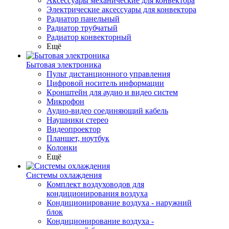
Аксессуары механические для конвектора
Электрические аксессуары для конвектора
Радиатор панельный
Радиатор трубчатый
Радиатор конвекторный
Ещё
Бытовая электроника
Пульт дистанционного управления
Цифровой носитель информации
Кронштейн для аудио и видео систем
Микрофон
Аудио-видео соединяющий кабель
Наушники стерео
Видеопроектор
Планшет, ноутбук
Колонки
Ещё
Системы охлаждения
Комплект воздуховодов для
кондиционирования воздуха
Кондиционирование воздуха - наружний
блок
Кондиционирование воздуха -