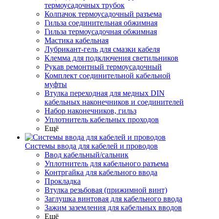
термоусадочных трубок
Колпачок термоусадочный разъема
Гильза соединительная обжимная
Гильза термоусадочная обжимная
Мастика кабельная
Лубрикант-гель для смазки кабеля
Клемма для подключения светильников
Рукав ремонтный термоусадочный
Комплект соединительной кабельной
муфты
Втулка переходная для медных DIN
кабельных наконечников и соединителей
Набор наконечников, гильз
Уплотнитель кабельных проходов
Ещё
Системы ввода для кабелей и проводов
Ввод кабельный/сальник
Уплотнитель для кабельного разъема
Контргайка для кабельного ввода
Прокладка
Втулка резьбовая (прижимной винт)
Заглушка винтовая для кабельного ввода
Зажим заземления для кабельных вводов
Ещё