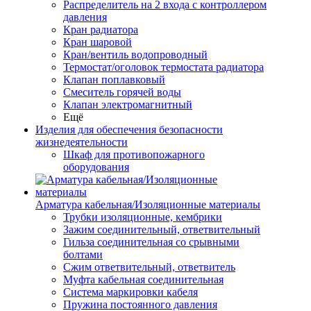
Распределитель на 2 входа с контроллером
давления
Кран радиатора
Кран шаровой
Кран/вентиль водопроводный
Термостат/оголовок термостата радиатора
Клапан поплавковый
Смеситель горячей воды
Клапан электромагнитный
Ещё
Изделия для обеспечения безопасности
жизнедеятельности
Шкаф для противопожарного
оборудования
Арматура кабельная/Изоляционные материалы
Трубки изоляционные, кембрики
Зажим соединительный, ответвительный
Гильза соединительная со срывными
болтами
Сжим ответвительный, ответвитель
Муфта кабельная соединительная
Система маркировки кабеля
Пружина постоянного давления