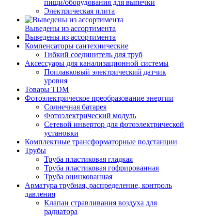
пищи/оборудования для выпечки
Электрическая плита
Выведены из ассортимента
Выведены из ассортимента
Компенсаторы сантехнические
Гибкий соединитель для труб
Аксессуары для канализационной системы
Поплавковый электрический датчик
уровня
Товары TDM
Фотоэлектрическое преобразование энергии
Солнечная батарея
Фотоэлектрический модуль
Сетевой инвертор для фотоэлектрической
установки
Комплектные трансформаторные подстанции
Трубы
Труба пластиковая гладкая
Труба пластиковая гофрированная
Труба оцинкованная
Арматура трубная, распределение, контроль
давления
Клапан стравливания воздуха для
радиатора