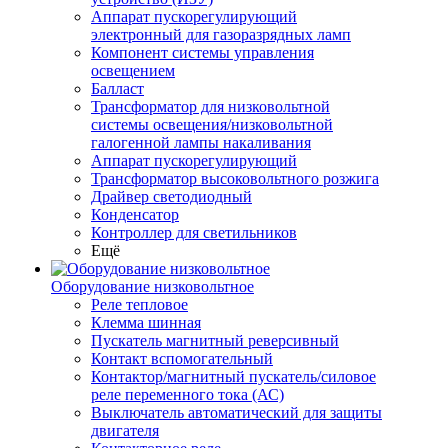
Аппарат пускорегулирующий
электронный для газоразрядных ламп
Компонент системы управления
освещением
Балласт
Трансформатор для низковольтной
системы освещения/низковольтной
галогенной лампы накаливания
Аппарат пускорегулирующий
Трансформатор высоковольтного розжига
Драйвер светодиодный
Конденсатор
Контроллер для светильников
Ещё
Оборудование низковольтное
Реле тепловое
Клемма шинная
Пускатель магнитный реверсивный
Контакт вспомогательный
Контактор/магнитный пускатель/силовое
реле переменного тока (АС)
Выключатель автоматический для защиты
двигателя