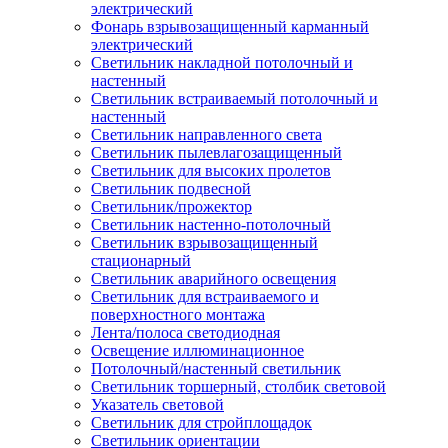
электрический
Фонарь взрывозащищенный карманный
электрический
Светильник накладной потолочный и
настенный
Светильник встраиваемый потолочный и
настенный
Светильник направленного света
Светильник пылевлагозащищенный
Светильник для высоких пролетов
Светильник подвесной
Светильник/прожектор
Светильник настенно-потолочный
Светильник взрывозащищенный
стационарный
Светильник аварийного освещения
Светильник для встраиваемого и
поверхностного монтажа
Лента/полоса светодиодная
Освещение иллюминационное
Потолочный/настенный светильник
Светильник торшерный, столбик световой
Указатель световой
Светильник для стройплощадок
Светильник ориентации