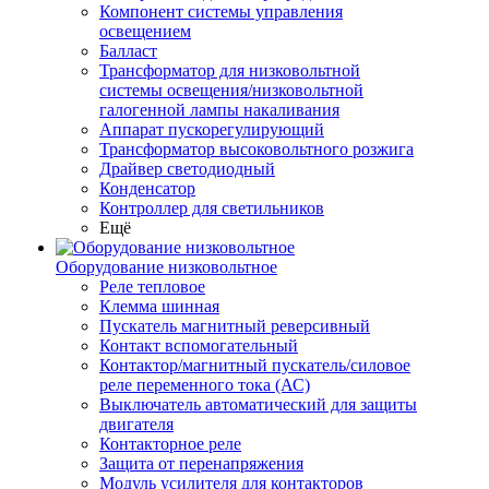
Компонент системы управления
освещением
Балласт
Трансформатор для низковольтной
системы освещения/низковольтной
галогенной лампы накаливания
Аппарат пускорегулирующий
Трансформатор высоковольтного розжига
Драйвер светодиодный
Конденсатор
Контроллер для светильников
Ещё
Оборудование низковольтное
Реле тепловое
Клемма шинная
Пускатель магнитный реверсивный
Контакт вспомогательный
Контактор/магнитный пускатель/силовое
реле переменного тока (АС)
Выключатель автоматический для защиты
двигателя
Контакторное реле
Защита от перенапряжения
Модуль усилителя для контакторов