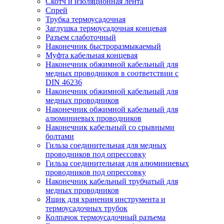
Скотч и изоляционная лента
Спрей
Трубка термоусадочная
Заглушка термоусадочная концевая
Разъем слаботочный
Наконечник быстроразмыкаемый
Муфта кабельная концевая
Наконечник обжимной кабельный для
медных проводников в соответствии с
DIN 46236
Наконечник обжимной кабельный для
медных проводников
Наконечник обжимной кабельный для
алюминиевых проводников
Наконечник кабельный со срывными
болтами
Гильза соединительная для медных
проводников под опрессовку
Гильза соединительная для алюминиевых
проводников под опрессовку
Наконечник кабельный трубчатый для
медных проводников
Ящик для хранения инструмента и
термоусадочных трубок
Колпачок термоусадочный разъема