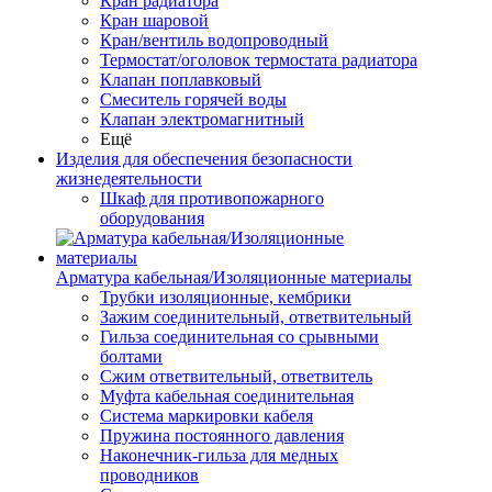
Кран радиатора
Кран шаровой
Кран/вентиль водопроводный
Термостат/оголовок термостата радиатора
Клапан поплавковый
Смеситель горячей воды
Клапан электромагнитный
Ещё
Изделия для обеспечения безопасности
жизнедеятельности
Шкаф для противопожарного
оборудования
Арматура кабельная/Изоляционные материалы
Трубки изоляционные, кембрики
Зажим соединительный, ответвительный
Гильза соединительная со срывными
болтами
Сжим ответвительный, ответвитель
Муфта кабельная соединительная
Система маркировки кабеля
Пружина постоянного давления
Наконечник-гильза для медных
проводников