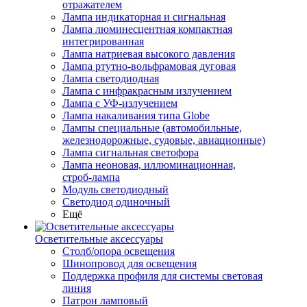
отражателем
Лампа индикаторная и сигнальная
Лампа люминесцентная компактная
интегрированная
Лампа натриевая высокого давления
Лампа ртутно-вольфрамовая дуговая
Лампа светодиодная
Лампа с инфракрасным излучением
Лампа с УФ-излучением
Лампа накаливания типа Globe
Лампы специальные (автомобильные,
железнодорожные, судовые, авиационные)
Лампа сигнальная светофора
Лампа неоновая, иллюминационная,
строб-лампа
Модуль светодиодный
Светодиод одиночный
Ещё
Осветительные аксессуары
Столб/опора освещения
Шинопровод для освещения
Поддержка профиля для системы световая
линия
Патрон ламповый