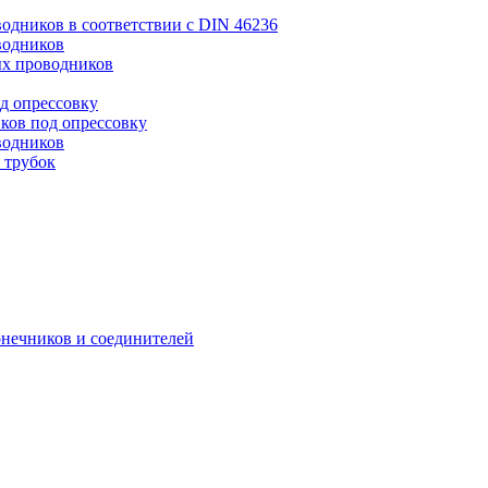
дников в соответствии с DIN 46236
водников
х проводников
д опрессовку
ков под опрессовку
водников
 трубок
онечников и соединителей