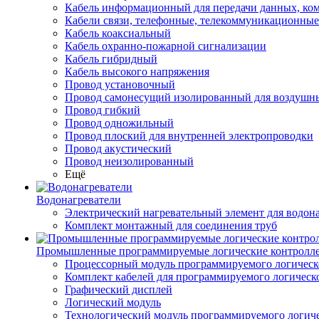
Кабель информационный для передачи данных, к
Кабели связи, телефонные, телекоммуникационные
Кабель коаксиальный
Кабель охранно-пожарной сигнализации
Кабель гибридный
Кабель высокого напряжения
Провод установочный
Провод самонесущий изолированный для воздушны
Провод гибкий
Провод одножильный
Провод плоский для внутренней электропроводки
Провод акустический
Провод неизолированный
Ещё
Водонагреватели
Электрический нагревательный элемент для водона
Комплект монтажный для соединения труб
Промышленные программируемые логические контролл
Процессорный модуль программируемого логическ
Комплект кабелей для программируемого логическ
Графический дисплей
Логический модуль
Технологический модуль программируемого логиче