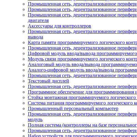
Промышленная сеть, децентрализованное перифери
Промышленная сеть, децентрализованное перифер
Промышленная сеть, децентрализованное перифери
двигателя
Аксессуары для контроллеров
Промышленная сеть, децентрализованное периферий
вывода
Карта памяти программируемого логического конт
Промышленная сеть, децентрализованное перифери
Цифровой модуль ввода/вывода программируемого 
Модуль связи программируемого логического конт
Аналоговый модуль ввода/вывода программируемог
Аналого-цифровой модуль ввода/вывода программи
Промышленная сеть, децентрализованное перифери
Текстовый дисплей
Промышленная сеть, децентрализованное перифери
Программное обеспечение для программирования и
Стойка монтажная программируемого логического 
Система питания программируемого логического к
Промышленный персональный компьютер
Промышленная сеть, децентрализованное перифер
модуль
Полная система (контроллеры на базе персонально
Промышленная сеть, децентрализованное перифери
Набор устройств для программируемого логическо