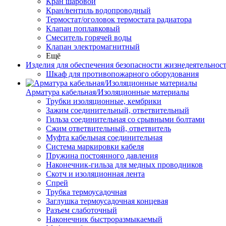
Кран шаровой
Кран/вентиль водопроводный
Термостат/оголовок термостата радиатора
Клапан поплавковый
Смеситель горячей воды
Клапан электромагнитный
Ещё
Изделия для обеспечения безопасности жизнедеятельнос
Шкаф для противопожарного оборудования
Арматура кабельная/Изоляционные материалы
Трубки изоляционные, кембрики
Зажим соединительный, ответвительный
Гильза соединительная со срывными болтами
Сжим ответвительный, ответвитель
Муфта кабельная соединительная
Система маркировки кабеля
Пружина постоянного давления
Наконечник-гильза для медных проводников
Скотч и изоляционная лента
Спрей
Трубка термоусадочная
Заглушка термоусадочная концевая
Разъем слаботочный
Наконечник быстроразмыкаемый