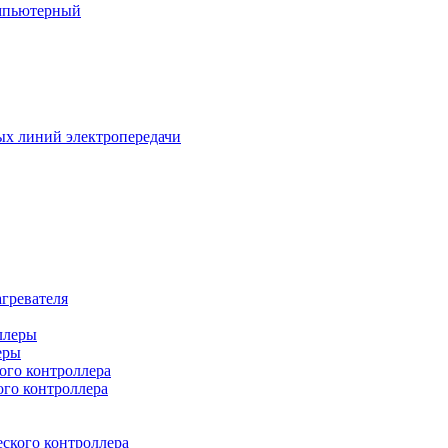
омпьютерный
х линий электропередачи
гревателя
еры
ого контроллера
ого контроллера
ского контроллера