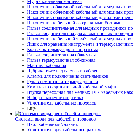
Муфта кабельная концевая
Наконечник обжимной кабельный для медных прово
Наконечник обжимной кабельный для медных про
Наконечник обжимной кабельный для алюминиевы
Наконечник кабельный со срывными болтами
Гильза соединительная для медных проводников по
Гильза соединительная для алюминиевых проводни
Наконечник кабельный трубчатый для медных про
Ящик для хранения инструмента и термоусадочных
Колпачок термоусадочный разъема
Гильза соединительная обжимная
Гильза термоусадочная обжимная
Мастика кабельная
Лубрикант-гель для смазки кабеля
Клемма для подключения светильников
Рукав ремонтный термоусадочный
Комплект соединительной кабельной муфты
Втулка переходная для медных DIN кабельных нак
Набор наконечников, гильз
Уплотнитель кабельных проходов
Ещё
Системы ввода для кабелей и проводов
Ввод кабельный/сальник
Уплотнитель для кабельного разъема