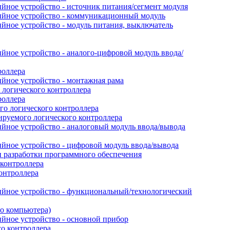
йное устройство - источник питания/сегмент модуля
ийное устройство - коммуникационный модуль
йное устройство - модуль питания, выключатель
ное устройство - аналого-цифровой модуль ввода/
роллера
йное устройство - монтажная рама
логического контроллера
роллера
о логического контроллера
руемого логического контроллера
йное устройство - аналоговый модуль ввода/вывода
йное устройство - цифровой модуль ввода/вывода
 разработки программного обеспечения
контроллера
онтроллера
ийное устройство - функциональный/технологический
го компьютера)
йное устройство - основной прибор
го контроллера