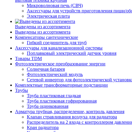
Бытовая техника крупная
Микроволновая печь (СВЧ)
Аксессуары для устройств приготовления пищи/об
Электрическая плита
Выведены из ассортимента
Выведены из ассортимента
Компенсаторы сантехнические
Гибкий соединитель для труб
Аксессуары для канализационной системы
Поплавковый электрический датчик уровня
Товары TDM
Фотоэлектрическое преобразование энергии
Солнечная батарея
Фотоэлектрический модуль
Сетевой инвертор для фотоэлектрической установк
Комплектные трансформаторные подстанции
Трубы
Труба пластиковая гладкая
Труба пластиковая гофрированная
Труба оцинкованная
Арматура трубная, распределение, контроль давления
Клапан стравливания воздуха для радиатора
Распределитель на 2 входа с контроллером давлени
Кран радиатора