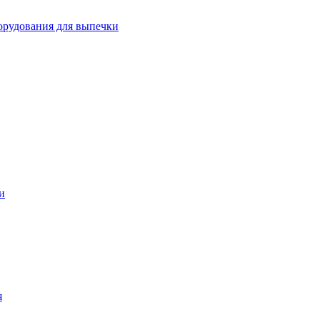
орудования для выпечки
и
я