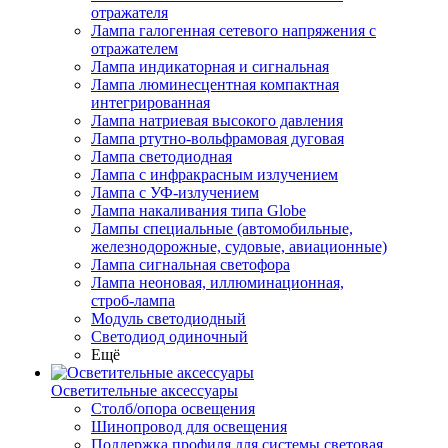
отражателя
Лампа галогенная сетевого напряжения с
отражателем
Лампа индикаторная и сигнальная
Лампа люминесцентная компактная
интегрированная
Лампа натриевая высокого давления
Лампа ртутно-вольфрамовая дуговая
Лампа светодиодная
Лампа с инфракрасным излучением
Лампа с УФ-излучением
Лампа накаливания типа Globe
Лампы специальные (автомобильные,
железнодорожные, судовые, авиационные)
Лампа сигнальная светофора
Лампа неоновая, иллюминационная,
строб-лампа
Модуль светодиодный
Светодиод одиночный
Ещё
Осветительные аксессуары
Столб/опора освещения
Шинопровод для освещения
Поддержка профиля для системы световая