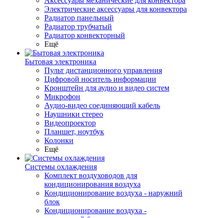
Аксессуары механические для конвектора
Электрические аксессуары для конвектора
Радиатор панельный
Радиатор трубчатый
Радиатор конвекторный
Ещё
Бытовая электроника
Пульт дистанционного управления
Цифровой носитель информации
Кронштейн для аудио и видео систем
Микрофон
Аудио-видео соединяющий кабель
Наушники стерео
Видеопроектор
Планшет, ноутбук
Колонки
Ещё
Системы охлаждения
Комплект воздуховодов для
кондиционирования воздуха
Кондиционирование воздуха - наружний
блок
Кондиционирование воздуха -