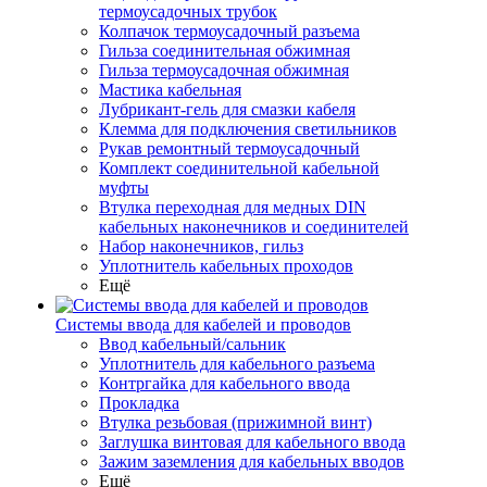
термоусадочных трубок
Колпачок термоусадочный разъема
Гильза соединительная обжимная
Гильза термоусадочная обжимная
Мастика кабельная
Лубрикант-гель для смазки кабеля
Клемма для подключения светильников
Рукав ремонтный термоусадочный
Комплект соединительной кабельной
муфты
Втулка переходная для медных DIN
кабельных наконечников и соединителей
Набор наконечников, гильз
Уплотнитель кабельных проходов
Ещё
Системы ввода для кабелей и проводов
Ввод кабельный/сальник
Уплотнитель для кабельного разъема
Контргайка для кабельного ввода
Прокладка
Втулка резьбовая (прижимной винт)
Заглушка винтовая для кабельного ввода
Зажим заземления для кабельных вводов
Ещё