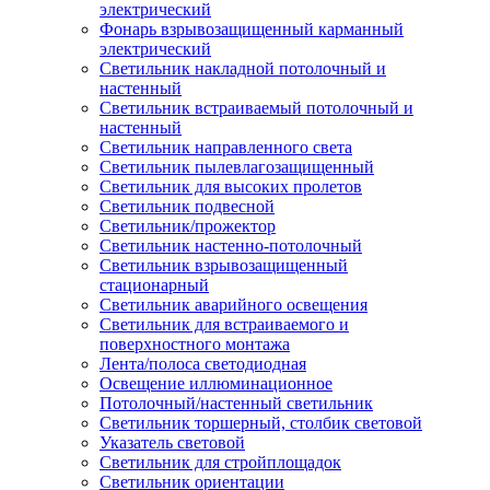
электрический
Фонарь взрывозащищенный карманный
электрический
Светильник накладной потолочный и
настенный
Светильник встраиваемый потолочный и
настенный
Светильник направленного света
Светильник пылевлагозащищенный
Светильник для высоких пролетов
Светильник подвесной
Светильник/прожектор
Светильник настенно-потолочный
Светильник взрывозащищенный
стационарный
Светильник аварийного освещения
Светильник для встраиваемого и
поверхностного монтажа
Лента/полоса светодиодная
Освещение иллюминационное
Потолочный/настенный светильник
Светильник торшерный, столбик световой
Указатель световой
Светильник для стройплощадок
Светильник ориентации