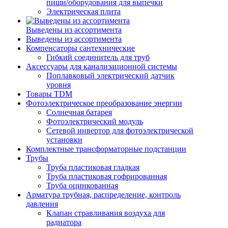
пищи/оборудования для выпечки
Электрическая плита
Выведены из ассортимента
Выведены из ассортимента
Компенсаторы сантехнические
Гибкий соединитель для труб
Аксессуары для канализационной системы
Поплавковый электрический датчик
уровня
Товары TDM
Фотоэлектрическое преобразование энергии
Солнечная батарея
Фотоэлектрический модуль
Сетевой инвертор для фотоэлектрической
установки
Комплектные трансформаторные подстанции
Трубы
Труба пластиковая гладкая
Труба пластиковая гофрированная
Труба оцинкованная
Арматура трубная, распределение, контроль
давления
Клапан стравливания воздуха для
радиатора