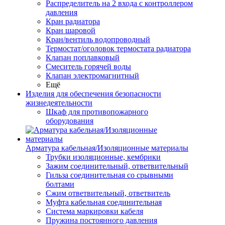
Распределитель на 2 входа с контроллером
давления
Кран радиатора
Кран шаровой
Кран/вентиль водопроводный
Термостат/оголовок термостата радиатора
Клапан поплавковый
Смеситель горячей воды
Клапан электромагнитный
Ещё
Изделия для обеспечения безопасности
жизнедеятельности
Шкаф для противопожарного
оборудования
Арматура кабельная/Изоляционные материалы
Трубки изоляционные, кембрики
Зажим соединительный, ответвительный
Гильза соединительная со срывными
болтами
Сжим ответвительный, ответвитель
Муфта кабельная соединительная
Система маркировки кабеля
Пружина постоянного давления