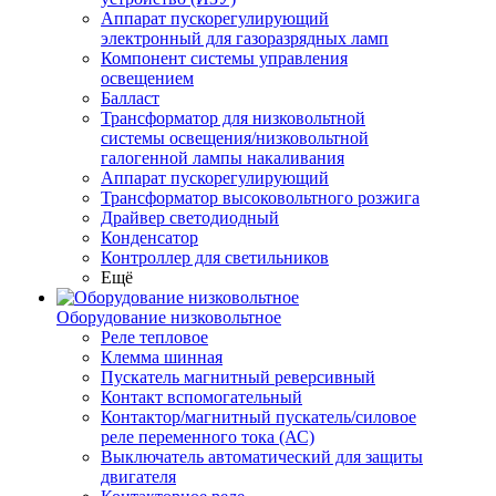
Аппарат пускорегулирующий
электронный для газоразрядных ламп
Компонент системы управления
освещением
Балласт
Трансформатор для низковольтной
системы освещения/низковольтной
галогенной лампы накаливания
Аппарат пускорегулирующий
Трансформатор высоковольтного розжига
Драйвер светодиодный
Конденсатор
Контроллер для светильников
Ещё
Оборудование низковольтное
Реле тепловое
Клемма шинная
Пускатель магнитный реверсивный
Контакт вспомогательный
Контактор/магнитный пускатель/силовое
реле переменного тока (АС)
Выключатель автоматический для защиты
двигателя