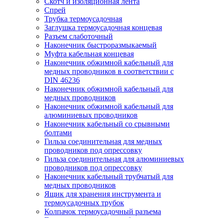
Скотч и изоляционная лента
Спрей
Трубка термоусадочная
Заглушка термоусадочная концевая
Разъем слаботочный
Наконечник быстроразмыкаемый
Муфта кабельная концевая
Наконечник обжимной кабельный для
медных проводников в соответствии с
DIN 46236
Наконечник обжимной кабельный для
медных проводников
Наконечник обжимной кабельный для
алюминиевых проводников
Наконечник кабельный со срывными
болтами
Гильза соединительная для медных
проводников под опрессовку
Гильза соединительная для алюминиевых
проводников под опрессовку
Наконечник кабельный трубчатый для
медных проводников
Ящик для хранения инструмента и
термоусадочных трубок
Колпачок термоусадочный разъема