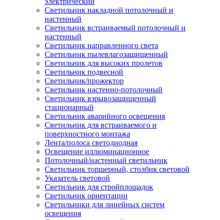
электрический
Светильник накладной потолочный и
настенный
Светильник встраиваемый потолочный и
настенный
Светильник направленного света
Светильник пылевлагозащищенный
Светильник для высоких пролетов
Светильник подвесной
Светильник/прожектор
Светильник настенно-потолочный
Светильник взрывозащищенный
стационарный
Светильник аварийного освещения
Светильник для встраиваемого и
поверхностного монтажа
Лента/полоса светодиодная
Освещение иллюминационное
Потолочный/настенный светильник
Светильник торшерный, столбик световой
Указатель световой
Светильник для стройплощадок
Светильник ориентации
Светильники для линейных систем
освещения