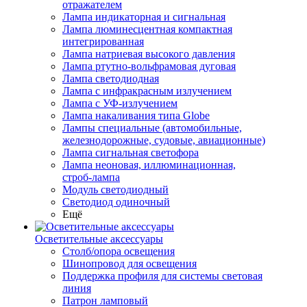
отражателем
Лампа индикаторная и сигнальная
Лампа люминесцентная компактная
интегрированная
Лампа натриевая высокого давления
Лампа ртутно-вольфрамовая дуговая
Лампа светодиодная
Лампа с инфракрасным излучением
Лампа с УФ-излучением
Лампа накаливания типа Globe
Лампы специальные (автомобильные,
железнодорожные, судовые, авиационные)
Лампа сигнальная светофора
Лампа неоновая, иллюминационная,
строб-лампа
Модуль светодиодный
Светодиод одиночный
Ещё
Осветительные аксессуары
Столб/опора освещения
Шинопровод для освещения
Поддержка профиля для системы световая
линия
Патрон ламповый