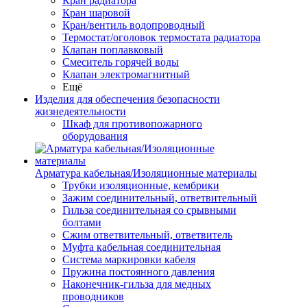
Кран радиатора
Кран шаровой
Кран/вентиль водопроводный
Термостат/оголовок термостата радиатора
Клапан поплавковый
Смеситель горячей воды
Клапан электромагнитный
Ещё
Изделия для обеспечения безопасности
жизнедеятельности
Шкаф для противопожарного
оборудования
Арматура кабельная/Изоляционные материалы
Трубки изоляционные, кембрики
Зажим соединительный, ответвительный
Гильза соединительная со срывными
болтами
Сжим ответвительный, ответвитель
Муфта кабельная соединительная
Система маркировки кабеля
Пружина постоянного давления
Наконечник-гильза для медных
проводников