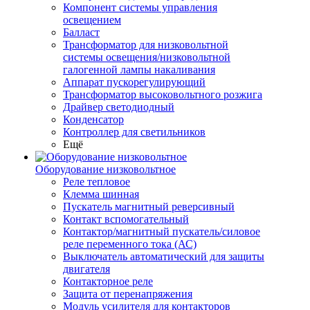
Компонент системы управления
освещением
Балласт
Трансформатор для низковольтной
системы освещения/низковольтной
галогенной лампы накаливания
Аппарат пускорегулирующий
Трансформатор высоковольтного розжига
Драйвер светодиодный
Конденсатор
Контроллер для светильников
Ещё
Оборудование низковольтное
Реле тепловое
Клемма шинная
Пускатель магнитный реверсивный
Контакт вспомогательный
Контактор/магнитный пускатель/силовое
реле переменного тока (АС)
Выключатель автоматический для защиты
двигателя
Контакторное реле
Защита от перенапряжения
Модуль усилителя для контакторов