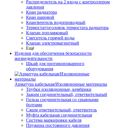
Распределитель на 2 входа с контроллером
давления
Кран радиатора
Кран шаровой
Кран/вентиль водопроводный
Термостат/оголовок термостата радиатора
Клапан поплавковый
Смеситель горячей воды
Клапан электромагнитный
Ещё
Изделия для обеспечения безопасности
жизнедеятельности
Шкаф для противопожарного
оборудования
Арматура кабельная/Изоляционные материалы
Трубки изоляционные, кембрики
Зажим соединительный, ответвительный
Гильза соединительная со срывными
болтами
Сжим ответвительный, ответвитель
Муфта кабельная соединительная
Система маркировки кабеля
Пружина постоянного давления