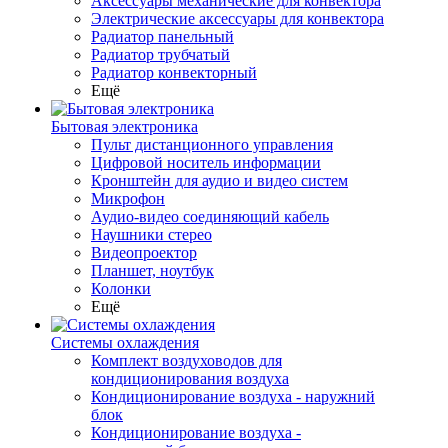
Аксессуары механические для конвектора
Электрические аксессуары для конвектора
Радиатор панельный
Радиатор трубчатый
Радиатор конвекторный
Ещё
Бытовая электроника
Пульт дистанционного управления
Цифровой носитель информации
Кронштейн для аудио и видео систем
Микрофон
Аудио-видео соединяющий кабель
Наушники стерео
Видеопроектор
Планшет, ноутбук
Колонки
Ещё
Системы охлаждения
Комплект воздуховодов для
кондиционирования воздуха
Кондиционирование воздуха - наружний
блок
Кондиционирование воздуха -