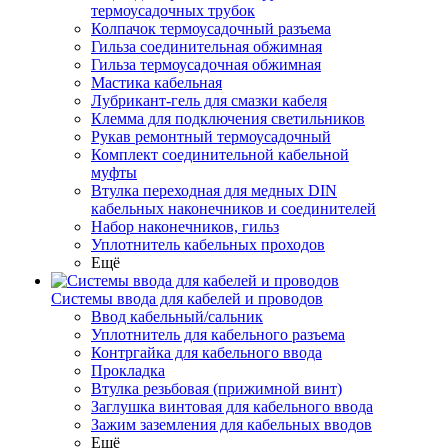
термоусадочных трубок
Колпачок термоусадочный разъема
Гильза соединительная обжимная
Гильза термоусадочная обжимная
Мастика кабельная
Лубрикант-гель для смазки кабеля
Клемма для подключения светильников
Рукав ремонтный термоусадочный
Комплект соединительной кабельной
муфты
Втулка переходная для медных DIN
кабельных наконечников и соединителей
Набор наконечников, гильз
Уплотнитель кабельных проходов
Ещё
Системы ввода для кабелей и проводов
Ввод кабельный/сальник
Уплотнитель для кабельного разъема
Контргайка для кабельного ввода
Прокладка
Втулка резьбовая (прижимной винт)
Заглушка винтовая для кабельного ввода
Зажим заземления для кабельных вводов
Ещё