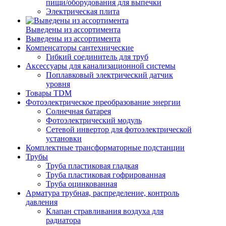
пищи/оборудования для выпечки
Электрическая плита
Выведены из ассортимента
Выведены из ассортимента
Компенсаторы сантехнические
Гибкий соединитель для труб
Аксессуары для канализационной системы
Поплавковый электрический датчик
уровня
Товары TDM
Фотоэлектрическое преобразование энергии
Солнечная батарея
Фотоэлектрический модуль
Сетевой инвертор для фотоэлектрической
установки
Комплектные трансформаторные подстанции
Трубы
Труба пластиковая гладкая
Труба пластиковая гофрированная
Труба оцинкованная
Арматура трубная, распределение, контроль
давления
Клапан стравливания воздуха для
радиатора