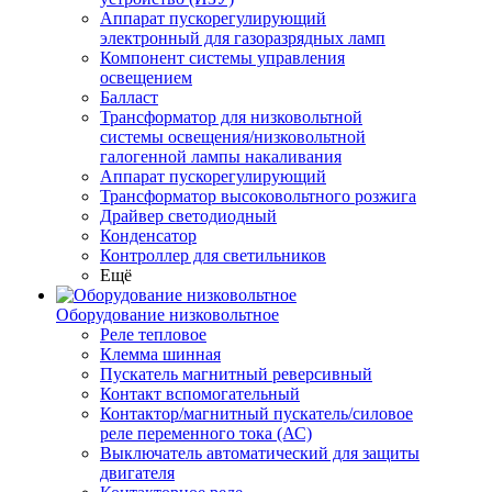
Аппарат пускорегулирующий
электронный для газоразрядных ламп
Компонент системы управления
освещением
Балласт
Трансформатор для низковольтной
системы освещения/низковольтной
галогенной лампы накаливания
Аппарат пускорегулирующий
Трансформатор высоковольтного розжига
Драйвер светодиодный
Конденсатор
Контроллер для светильников
Ещё
Оборудование низковольтное
Реле тепловое
Клемма шинная
Пускатель магнитный реверсивный
Контакт вспомогательный
Контактор/магнитный пускатель/силовое
реле переменного тока (АС)
Выключатель автоматический для защиты
двигателя