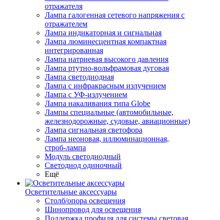
отражателя
Лампа галогенная сетевого напряжения с
отражателем
Лампа индикаторная и сигнальная
Лампа люминесцентная компактная
интегрированная
Лампа натриевая высокого давления
Лампа ртутно-вольфрамовая дуговая
Лампа светодиодная
Лампа с инфракрасным излучением
Лампа с УФ-излучением
Лампа накаливания типа Globe
Лампы специальные (автомобильные,
железнодорожные, судовые, авиационные)
Лампа сигнальная светофора
Лампа неоновая, иллюминационная,
строб-лампа
Модуль светодиодный
Светодиод одиночный
Ещё
Осветительные аксессуары
Столб/опора освещения
Шинопровод для освещения
Поддержка профиля для системы световая