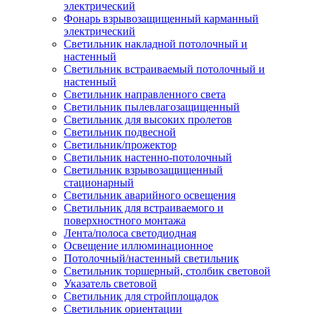
электрический
Фонарь взрывозащищенный карманный
электрический
Светильник накладной потолочный и
настенный
Светильник встраиваемый потолочный и
настенный
Светильник направленного света
Светильник пылевлагозащищенный
Светильник для высоких пролетов
Светильник подвесной
Светильник/прожектор
Светильник настенно-потолочный
Светильник взрывозащищенный
стационарный
Светильник аварийного освещения
Светильник для встраиваемого и
поверхностного монтажа
Лента/полоса светодиодная
Освещение иллюминационное
Потолочный/настенный светильник
Светильник торшерный, столбик световой
Указатель световой
Светильник для стройплощадок
Светильник ориентации