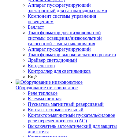
Аппарат пускорегулирующий
электронный для газоразрядных ламп
Компонент системы управления
освещением
Балласт
Трансформатор для низковольтной
системы освещения/низковольтной
галогенной лампы накаливания
Аппарат пускорегулирующий
Трансформатор высоковольтного розжига
Драйвер светодиодный
Конденсатор
Контроллер для светильников
Ещё
Оборудование низковольтное
Реле тепловое
Клемма шинная
Пускатель магнитный реверсивный
Контакт вспомогательный
Контактор/магнитный пускатель/силовое
реле переменного тока (АС)
Выключатель автоматический для защиты
двигателя