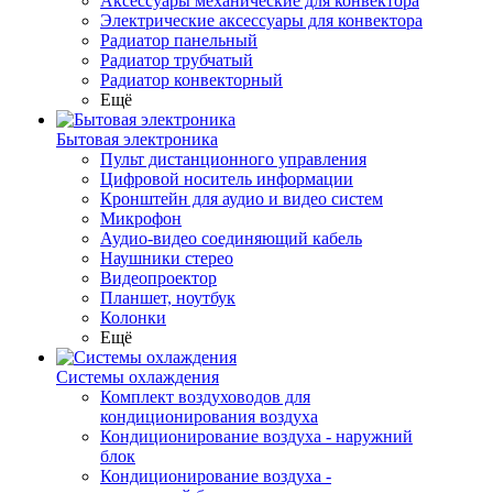
Аксессуары механические для конвектора
Электрические аксессуары для конвектора
Радиатор панельный
Радиатор трубчатый
Радиатор конвекторный
Ещё
Бытовая электроника
Пульт дистанционного управления
Цифровой носитель информации
Кронштейн для аудио и видео систем
Микрофон
Аудио-видео соединяющий кабель
Наушники стерео
Видеопроектор
Планшет, ноутбук
Колонки
Ещё
Системы охлаждения
Комплект воздуховодов для
кондиционирования воздуха
Кондиционирование воздуха - наружний
блок
Кондиционирование воздуха -