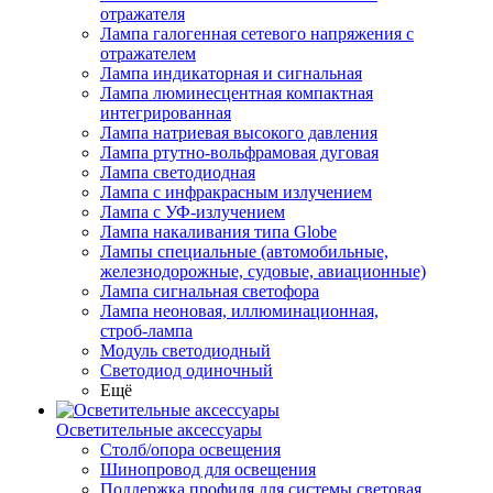
отражателя
Лампа галогенная сетевого напряжения с
отражателем
Лампа индикаторная и сигнальная
Лампа люминесцентная компактная
интегрированная
Лампа натриевая высокого давления
Лампа ртутно-вольфрамовая дуговая
Лампа светодиодная
Лампа с инфракрасным излучением
Лампа с УФ-излучением
Лампа накаливания типа Globe
Лампы специальные (автомобильные,
железнодорожные, судовые, авиационные)
Лампа сигнальная светофора
Лампа неоновая, иллюминационная,
строб-лампа
Модуль светодиодный
Светодиод одиночный
Ещё
Осветительные аксессуары
Столб/опора освещения
Шинопровод для освещения
Поддержка профиля для системы световая