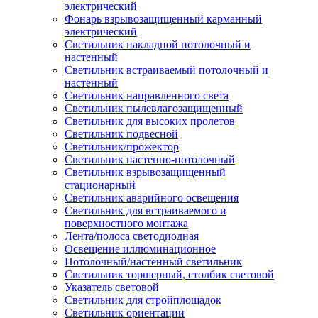
электрический
Фонарь взрывозащищенный карманный
электрический
Светильник накладной потолочный и
настенный
Светильник встраиваемый потолочный и
настенный
Светильник направленного света
Светильник пылевлагозащищенный
Светильник для высоких пролетов
Светильник подвесной
Светильник/прожектор
Светильник настенно-потолочный
Светильник взрывозащищенный
стационарный
Светильник аварийного освещения
Светильник для встраиваемого и
поверхностного монтажа
Лента/полоса светодиодная
Освещение иллюминационное
Потолочный/настенный светильник
Светильник торшерный, столбик световой
Указатель световой
Светильник для стройплощадок
Светильник ориентации