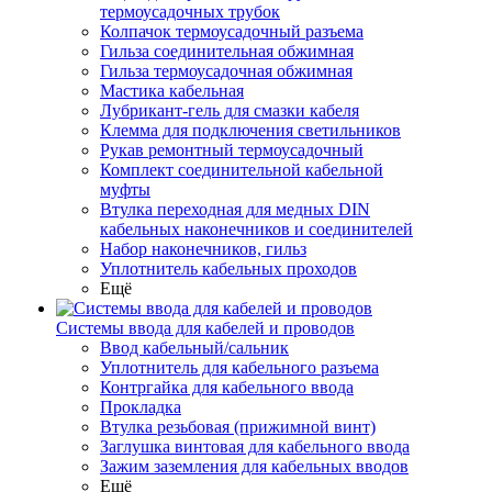
термоусадочных трубок
Колпачок термоусадочный разъема
Гильза соединительная обжимная
Гильза термоусадочная обжимная
Мастика кабельная
Лубрикант-гель для смазки кабеля
Клемма для подключения светильников
Рукав ремонтный термоусадочный
Комплект соединительной кабельной
муфты
Втулка переходная для медных DIN
кабельных наконечников и соединителей
Набор наконечников, гильз
Уплотнитель кабельных проходов
Ещё
Системы ввода для кабелей и проводов
Ввод кабельный/сальник
Уплотнитель для кабельного разъема
Контргайка для кабельного ввода
Прокладка
Втулка резьбовая (прижимной винт)
Заглушка винтовая для кабельного ввода
Зажим заземления для кабельных вводов
Ещё