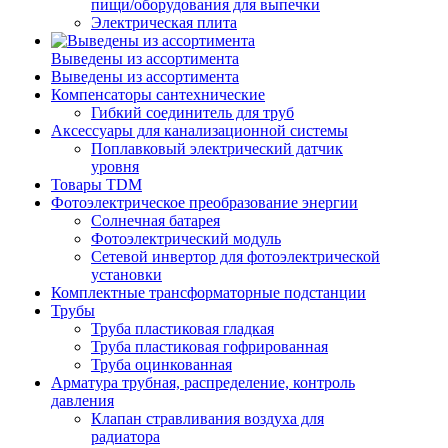
пищи/оборудования для выпечки
Электрическая плита
Выведены из ассортимента
Выведены из ассортимента
Компенсаторы сантехнические
Гибкий соединитель для труб
Аксессуары для канализационной системы
Поплавковый электрический датчик
уровня
Товары TDM
Фотоэлектрическое преобразование энергии
Солнечная батарея
Фотоэлектрический модуль
Сетевой инвертор для фотоэлектрической
установки
Комплектные трансформаторные подстанции
Трубы
Труба пластиковая гладкая
Труба пластиковая гофрированная
Труба оцинкованная
Арматура трубная, распределение, контроль
давления
Клапан стравливания воздуха для
радиатора