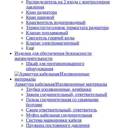
Распределитель на 2 входа с контроллером
давления
Кран радиатора
Кран шаровой
Кран/вентиль водопроводный
Термостат/оголовок термостата радиатора
Клапан поплавковый
Смеситель горячей воды
Клапан электромагнитный
Ещё
Изделия для обеспечения безопасности
жизнедеятельности
Шкаф для противопожарного
оборудования
Арматура кабельная/Изоляционные материалы
Трубки изоляционные, кембрики
Зажим соединительный, ответвительный
Гильза соединительная со срывными
болтами
Сжим ответвительный, ответвитель
Муфта кабельная соединительная
Система маркировки кабеля
Пружина постоянного давления