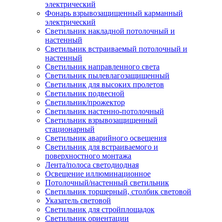
электрический
Фонарь взрывозащищенный карманный
электрический
Светильник накладной потолочный и
настенный
Светильник встраиваемый потолочный и
настенный
Светильник направленного света
Светильник пылевлагозащищенный
Светильник для высоких пролетов
Светильник подвесной
Светильник/прожектор
Светильник настенно-потолочный
Светильник взрывозащищенный
стационарный
Светильник аварийного освещения
Светильник для встраиваемого и
поверхностного монтажа
Лента/полоса светодиодная
Освещение иллюминационное
Потолочный/настенный светильник
Светильник торшерный, столбик световой
Указатель световой
Светильник для стройплощадок
Светильник ориентации