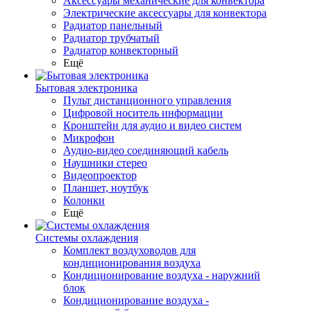
Аксессуары механические для конвектора
Электрические аксессуары для конвектора
Радиатор панельный
Радиатор трубчатый
Радиатор конвекторный
Ещё
Бытовая электроника
Пульт дистанционного управления
Цифровой носитель информации
Кронштейн для аудио и видео систем
Микрофон
Аудио-видео соединяющий кабель
Наушники стерео
Видеопроектор
Планшет, ноутбук
Колонки
Ещё
Системы охлаждения
Комплект воздуховодов для
кондиционирования воздуха
Кондиционирование воздуха - наружний
блок
Кондиционирование воздуха -