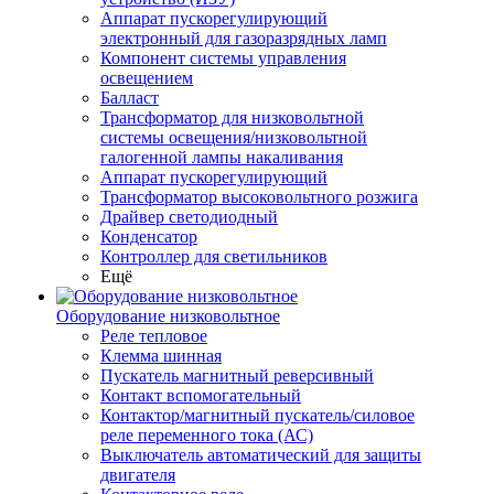
Аппарат пускорегулирующий
электронный для газоразрядных ламп
Компонент системы управления
освещением
Балласт
Трансформатор для низковольтной
системы освещения/низковольтной
галогенной лампы накаливания
Аппарат пускорегулирующий
Трансформатор высоковольтного розжига
Драйвер светодиодный
Конденсатор
Контроллер для светильников
Ещё
Оборудование низковольтное
Реле тепловое
Клемма шинная
Пускатель магнитный реверсивный
Контакт вспомогательный
Контактор/магнитный пускатель/силовое
реле переменного тока (АС)
Выключатель автоматический для защиты
двигателя