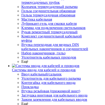
термоусадочных трубок
Колпачок термоусадочный разъема
Гильза соединительная обжимная
Гильза термоусадочная обжимная
Мастика кабельная
Лубрикант-гель для смазки кабеля
Клемма для подключения светильников
Рукав ремонтный термоусадочный
Комплект соединительной кабельной
муфты
Втулка переходная для медных DIN
кабельных наконечников и соединителей
Набор наконечников, гильз
Уплотнитель кабельных проходов
Ещё
Системы ввода для кабелей и проводов
Ввод кабельный/сальник
Уплотнитель для кабельного разъема
Контргайка для кабельного ввода
Прокладка
Втулка резьбовая (прижимной винт)
Заглушка винтовая для кабельного ввода
Зажим заземления для кабельных вводов
Ещё