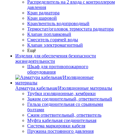
Распределитель на 2 входа с контроллером
давления
Кран радиатора
Кран шаровой
Кран/вентиль водопроводный
Термостат/оголовок термостата радиатора
Клапан поплавковый
Смеситель горячей воды
Клапан электромагнитный
Ещё
Изделия для обеспечения безопасности
жизнедеятельности
Шкаф для противопожарного
оборудования
Арматура кабельная/Изоляционные материалы
Трубки изоляционные, кембрики
Зажим соединительный, ответвительный
Гильза соединительная со срывными
болтами
Сжим ответвительный, ответвитель
Муфта кабельная соединительная
Система маркировки кабеля
Пружина постоянного давления