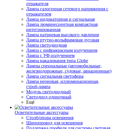
отражателя
Лампа галогенная сетевого напряжения с
отражателем
Лампа индикаторная и сигнальная
Лампа люминесцентная компактная
интегрированная
Лампа натриевая высокого давления
Лампа ртутно-вольфрамовая дуговая
Лампа светодиодная
Лампа с инфракрасным излучением
Лампа с УФ-излучением
Лампа накаливания типа Globe
Лампы специальные (автомобильные,
железнодорожные, судовые, авиационные)
Лампа сигнальная светофора
Лампа неоновая, иллюминационная,
строб-лампа
Модуль светодиодный
Светодиод одиночный
Ещё
Осветительные аксессуары
Столб/опора освещения
Шинопровод для освещения
Поддержка профиля для системы световая