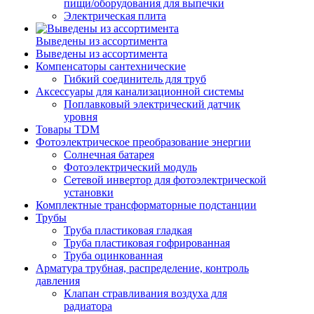
пищи/оборудования для выпечки
Электрическая плита
Выведены из ассортимента
Выведены из ассортимента
Компенсаторы сантехнические
Гибкий соединитель для труб
Аксессуары для канализационной системы
Поплавковый электрический датчик
уровня
Товары TDM
Фотоэлектрическое преобразование энергии
Солнечная батарея
Фотоэлектрический модуль
Сетевой инвертор для фотоэлектрической
установки
Комплектные трансформаторные подстанции
Трубы
Труба пластиковая гладкая
Труба пластиковая гофрированная
Труба оцинкованная
Арматура трубная, распределение, контроль
давления
Клапан стравливания воздуха для
радиатора