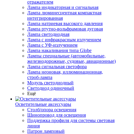
отражателем
Лампа индикаторная и сигнальная
Лампа люминесцентная компактная
интегрированная
Лампа натриевая высокого давления
Лампа ртутно-вольфрамовая дуговая
Лампа светодиодная
Лампа с инфракрасным излучением
Лампа с УФ-излучением
Лампа накаливания типа Globe
Лампы специальные (автомобильные,
железнодорожные, судовые, авиационные)
Лампа сигнальная светофора
Лампа неоновая, иллюминационная,
строб-лампа
Модуль светодиодный
Светодиод одиночный
Ещё
Осветительные аксессуары
Столб/опора освещения
Шинопровод для освещения
Поддержка профиля для системы световая
линия
Патрон ламповый