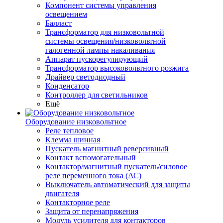
Компонент системы управления
освещением
Балласт
Трансформатор для низковольтной
системы освещения/низковольтной
галогенной лампы накаливания
Аппарат пускорегулирующий
Трансформатор высоковольтного розжига
Драйвер светодиодный
Конденсатор
Контроллер для светильников
Ещё
Оборудование низковольтное
Реле тепловое
Клемма шинная
Пускатель магнитный реверсивный
Контакт вспомогательный
Контактор/магнитный пускатель/силовое
реле переменного тока (АС)
Выключатель автоматический для защиты
двигателя
Контакторное реле
Защита от перенапряжения
Модуль усилителя для контакторов