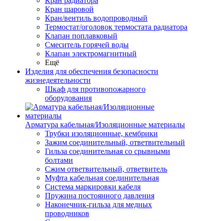
Кран радиатора
Кран шаровой
Кран/вентиль водопроводный
Термостат/оголовок термостата радиатора
Клапан поплавковый
Смеситель горячей воды
Клапан электромагнитный
Ещё
Изделия для обеспечения безопасности
жизнедеятельности
Шкаф для противопожарного
оборудования
Арматура кабельная/Изоляционные материалы
Трубки изоляционные, кембрики
Зажим соединительный, ответвительный
Гильза соединительная со срывными
болтами
Сжим ответвительный, ответвитель
Муфта кабельная соединительная
Система маркировки кабеля
Пружина постоянного давления
Наконечник-гильза для медных
проводников