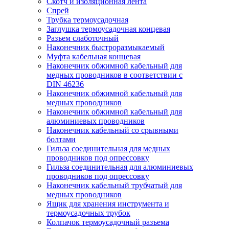
Скотч и изоляционная лента
Спрей
Трубка термоусадочная
Заглушка термоусадочная концевая
Разъем слаботочный
Наконечник быстроразмыкаемый
Муфта кабельная концевая
Наконечник обжимной кабельный для
медных проводников в соответствии с
DIN 46236
Наконечник обжимной кабельный для
медных проводников
Наконечник обжимной кабельный для
алюминиевых проводников
Наконечник кабельный со срывными
болтами
Гильза соединительная для медных
проводников под опрессовку
Гильза соединительная для алюминиевых
проводников под опрессовку
Наконечник кабельный трубчатый для
медных проводников
Ящик для хранения инструмента и
термоусадочных трубок
Колпачок термоусадочный разъема