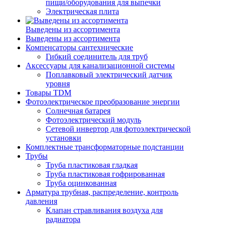
пищи/оборудования для выпечки
Электрическая плита
Выведены из ассортимента
Выведены из ассортимента
Компенсаторы сантехнические
Гибкий соединитель для труб
Аксессуары для канализационной системы
Поплавковый электрический датчик
уровня
Товары TDM
Фотоэлектрическое преобразование энергии
Солнечная батарея
Фотоэлектрический модуль
Сетевой инвертор для фотоэлектрической
установки
Комплектные трансформаторные подстанции
Трубы
Труба пластиковая гладкая
Труба пластиковая гофрированная
Труба оцинкованная
Арматура трубная, распределение, контроль
давления
Клапан стравливания воздуха для
радиатора