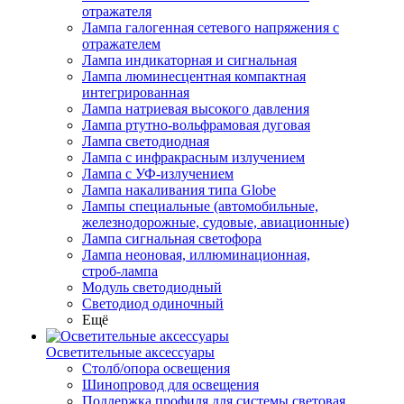
отражателя
Лампа галогенная сетевого напряжения с
отражателем
Лампа индикаторная и сигнальная
Лампа люминесцентная компактная
интегрированная
Лампа натриевая высокого давления
Лампа ртутно-вольфрамовая дуговая
Лампа светодиодная
Лампа с инфракрасным излучением
Лампа с УФ-излучением
Лампа накаливания типа Globe
Лампы специальные (автомобильные,
железнодорожные, судовые, авиационные)
Лампа сигнальная светофора
Лампа неоновая, иллюминационная,
строб-лампа
Модуль светодиодный
Светодиод одиночный
Ещё
Осветительные аксессуары
Столб/опора освещения
Шинопровод для освещения
Поддержка профиля для системы световая