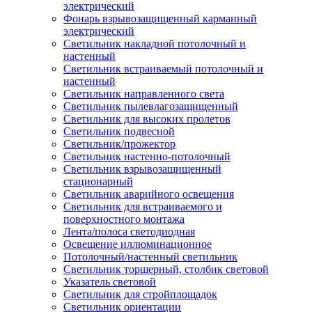
электрический
Фонарь взрывозащищенный карманный
электрический
Светильник накладной потолочный и
настенный
Светильник встраиваемый потолочный и
настенный
Светильник направленного света
Светильник пылевлагозащищенный
Светильник для высоких пролетов
Светильник подвесной
Светильник/прожектор
Светильник настенно-потолочный
Светильник взрывозащищенный
стационарный
Светильник аварийного освещения
Светильник для встраиваемого и
поверхностного монтажа
Лента/полоса светодиодная
Освещение иллюминационное
Потолочный/настенный светильник
Светильник торшерный, столбик световой
Указатель световой
Светильник для стройплощадок
Светильник ориентации