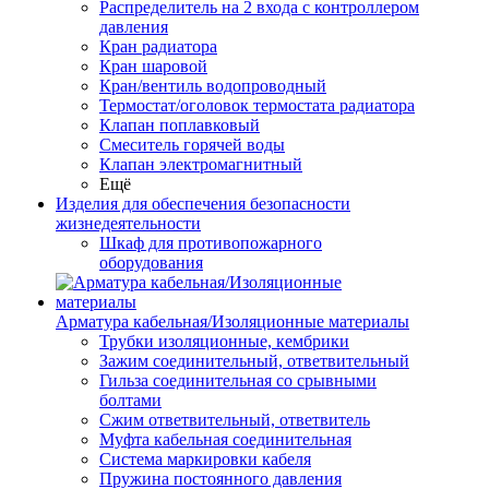
Распределитель на 2 входа с контроллером
давления
Кран радиатора
Кран шаровой
Кран/вентиль водопроводный
Термостат/оголовок термостата радиатора
Клапан поплавковый
Смеситель горячей воды
Клапан электромагнитный
Ещё
Изделия для обеспечения безопасности
жизнедеятельности
Шкаф для противопожарного
оборудования
Арматура кабельная/Изоляционные материалы
Трубки изоляционные, кембрики
Зажим соединительный, ответвительный
Гильза соединительная со срывными
болтами
Сжим ответвительный, ответвитель
Муфта кабельная соединительная
Система маркировки кабеля
Пружина постоянного давления