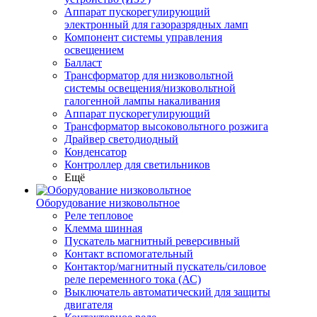
Аппарат пускорегулирующий
электронный для газоразрядных ламп
Компонент системы управления
освещением
Балласт
Трансформатор для низковольтной
системы освещения/низковольтной
галогенной лампы накаливания
Аппарат пускорегулирующий
Трансформатор высоковольтного розжига
Драйвер светодиодный
Конденсатор
Контроллер для светильников
Ещё
Оборудование низковольтное
Реле тепловое
Клемма шинная
Пускатель магнитный реверсивный
Контакт вспомогательный
Контактор/магнитный пускатель/силовое
реле переменного тока (АС)
Выключатель автоматический для защиты
двигателя