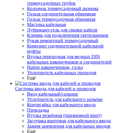
термоусадочных трубок
Колпачок термоусадочный разъема
Гильза соединительная обжимная
Гильза термоусадочная обжимная
Мастика кабельная
Лубрикант-гель для смазки кабеля
Клемма для подключения светильников
Рукав ремонтный термоусадочный
Комплект соединительной кабельной
муфты
Втулка переходная для медных DIN
кабельных наконечников и соединителей
Набор наконечников, гильз
Уплотнитель кабельных проходов
Ещё
Системы ввода для кабелей и проводов
Ввод кабельный/сальник
Уплотнитель для кабельного разъема
Контргайка для кабельного ввода
Прокладка
Втулка резьбовая (прижимной винт)
Заглушка винтовая для кабельного ввода
Зажим заземления для кабельных вводов
Ещё