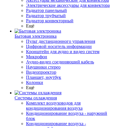
Аксессуары механические для конвектора
Электрические аксессуары для конвектора
Радиатор панельный
Радиатор трубчатый
Радиатор конвекторный
Ещё
Бытовая электроника
Пульт дистанционного управления
Цифровой носитель информации
Кронштейн для аудио и видео систем
Микрофон
Аудио-видео соединяющий кабель
Наушники стерео
Видеопроектор
Планшет, ноутбук
Колонки
Ещё
Системы охлаждения
Комплект воздуховодов для
кондиционирования воздуха
Кондиционирование воздуха - наружний
блок
Кондиционирование воздуха -