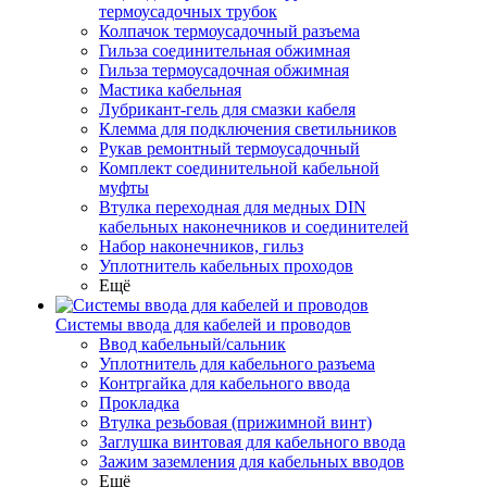
термоусадочных трубок
Колпачок термоусадочный разъема
Гильза соединительная обжимная
Гильза термоусадочная обжимная
Мастика кабельная
Лубрикант-гель для смазки кабеля
Клемма для подключения светильников
Рукав ремонтный термоусадочный
Комплект соединительной кабельной
муфты
Втулка переходная для медных DIN
кабельных наконечников и соединителей
Набор наконечников, гильз
Уплотнитель кабельных проходов
Ещё
Системы ввода для кабелей и проводов
Ввод кабельный/сальник
Уплотнитель для кабельного разъема
Контргайка для кабельного ввода
Прокладка
Втулка резьбовая (прижимной винт)
Заглушка винтовая для кабельного ввода
Зажим заземления для кабельных вводов
Ещё