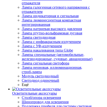
отражателя
Лампа галогенная сетевого напряжения с
отражателем
Лампа индикаторная и сигнальная
Лампа люминесцентная компактная
интегрированная
Лампа натриевая высокого давления
Лампа ртутно-вольфрамовая дуговая
Лампа светодиодная
Лампа с инфракрасным излучением
Лампа с УФ-излучением
Лампа накаливания типа Globe
Лампы специальные (автомобильные,
железнодорожные, судовые, авиационные)
Лампа сигнальная светофора
Лампа неоновая, иллюминационная,
строб-лампа
Модуль светодиодный
Светодиод одиночный
Ещё
Осветительные аксессуары
Столб/опора освещения
Шинопровод для освещения
Поддержка профиля для системы световая