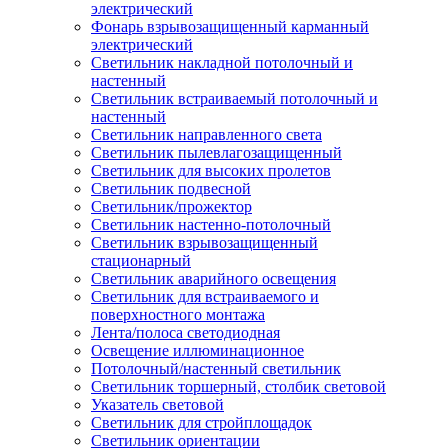
электрический
Фонарь взрывозащищенный карманный
электрический
Светильник накладной потолочный и
настенный
Светильник встраиваемый потолочный и
настенный
Светильник направленного света
Светильник пылевлагозащищенный
Светильник для высоких пролетов
Светильник подвесной
Светильник/прожектор
Светильник настенно-потолочный
Светильник взрывозащищенный
стационарный
Светильник аварийного освещения
Светильник для встраиваемого и
поверхностного монтажа
Лента/полоса светодиодная
Освещение иллюминационное
Потолочный/настенный светильник
Светильник торшерный, столбик световой
Указатель световой
Светильник для стройплощадок
Светильник ориентации