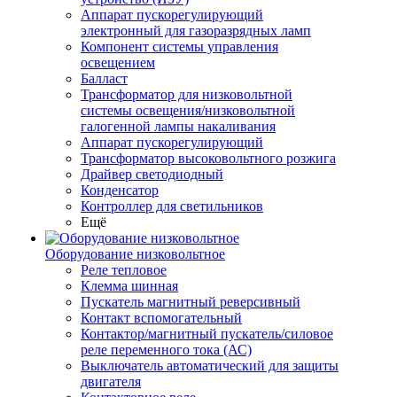
Аппарат пускорегулирующий
электронный для газоразрядных ламп
Компонент системы управления
освещением
Балласт
Трансформатор для низковольтной
системы освещения/низковольтной
галогенной лампы накаливания
Аппарат пускорегулирующий
Трансформатор высоковольтного розжига
Драйвер светодиодный
Конденсатор
Контроллер для светильников
Ещё
Оборудование низковольтное
Реле тепловое
Клемма шинная
Пускатель магнитный реверсивный
Контакт вспомогательный
Контактор/магнитный пускатель/силовое
реле переменного тока (АС)
Выключатель автоматический для защиты
двигателя