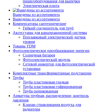
пищи/оборудования для выпечки
Электрическая плита
Выведены из ассортимента
Выведены из ассортимента
Компенсаторы сантехнические
Гибкий соединитель для труб
Аксессуары для канализационной системы
Поплавковый электрический датчик
уровня
Товары TDM
Фотоэлектрическое преобразование энергии
Солнечная батарея
Фотоэлектрический модуль
Сетевой инвертор для фотоэлектрической
установки
Комплектные трансформаторные подстанции
Трубы
Труба пластиковая гладкая
Труба пластиковая гофрированная
Труба оцинкованная
Арматура трубная, распределение, контроль
давления
Клапан стравливания воздуха для
радиатора