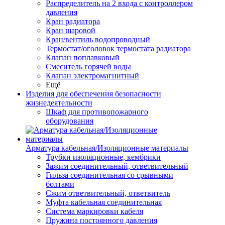
Распределитель на 2 входа с контроллером
давления
Кран радиатора
Кран шаровой
Кран/вентиль водопроводный
Термостат/оголовок термостата радиатора
Клапан поплавковый
Смеситель горячей воды
Клапан электромагнитный
Ещё
Изделия для обеспечения безопасности
жизнедеятельности
Шкаф для противопожарного
оборудования
Арматура кабельная/Изоляционные материалы
Трубки изоляционные, кембрики
Зажим соединительный, ответвительный
Гильза соединительная со срывными
болтами
Сжим ответвительный, ответвитель
Муфта кабельная соединительная
Система маркировки кабеля
Пружина постоянного давления