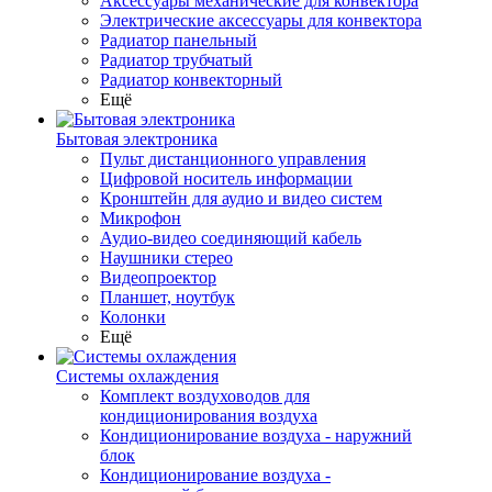
Аксессуары механические для конвектора
Электрические аксессуары для конвектора
Радиатор панельный
Радиатор трубчатый
Радиатор конвекторный
Ещё
Бытовая электроника
Пульт дистанционного управления
Цифровой носитель информации
Кронштейн для аудио и видео систем
Микрофон
Аудио-видео соединяющий кабель
Наушники стерео
Видеопроектор
Планшет, ноутбук
Колонки
Ещё
Системы охлаждения
Комплект воздуховодов для
кондиционирования воздуха
Кондиционирование воздуха - наружний
блок
Кондиционирование воздуха -