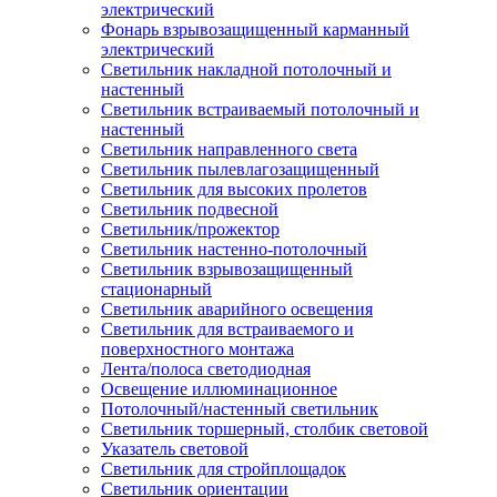
электрический
Фонарь взрывозащищенный карманный
электрический
Светильник накладной потолочный и
настенный
Светильник встраиваемый потолочный и
настенный
Светильник направленного света
Светильник пылевлагозащищенный
Светильник для высоких пролетов
Светильник подвесной
Светильник/прожектор
Светильник настенно-потолочный
Светильник взрывозащищенный
стационарный
Светильник аварийного освещения
Светильник для встраиваемого и
поверхностного монтажа
Лента/полоса светодиодная
Освещение иллюминационное
Потолочный/настенный светильник
Светильник торшерный, столбик световой
Указатель световой
Светильник для стройплощадок
Светильник ориентации