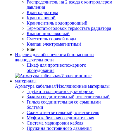
Распределитель на 2 входа с контроллером
давления
Кран радиатора
Кран шаровой
Кран/вентиль водопроводный
Термостат/оголовок термостата радиатора
Клапан поплавковый
Смеситель горячей воды
Клапан электромагнитный
Ещё
Изделия для обеспечения безопасности
жизнедеятельности
Шкаф для противопожарного
оборудования
Арматура кабельная/Изоляционные материалы
Трубки изоляционные, кембрики
Зажим соединительный, ответвительный
Гильза соединительная со срывными
болтами
Сжим ответвительный, ответвитель
Муфта кабельная соединительная
Система маркировки кабеля
Пружина постоянного давления