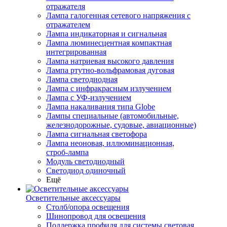
отражателя
Лампа галогенная сетевого напряжения с
отражателем
Лампа индикаторная и сигнальная
Лампа люминесцентная компактная
интегрированная
Лампа натриевая высокого давления
Лампа ртутно-вольфрамовая дуговая
Лампа светодиодная
Лампа с инфракрасным излучением
Лампа с УФ-излучением
Лампа накаливания типа Globe
Лампы специальные (автомобильные,
железнодорожные, судовые, авиационные)
Лампа сигнальная светофора
Лампа неоновая, иллюминационная,
строб-лампа
Модуль светодиодный
Светодиод одиночный
Ещё
Осветительные аксессуары
Столб/опора освещения
Шинопровод для освещения
Поддержка профиля для системы световая