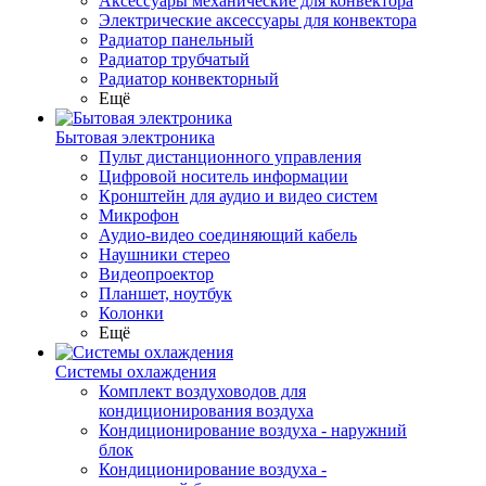
Аксессуары механические для конвектора
Электрические аксессуары для конвектора
Радиатор панельный
Радиатор трубчатый
Радиатор конвекторный
Ещё
Бытовая электроника
Пульт дистанционного управления
Цифровой носитель информации
Кронштейн для аудио и видео систем
Микрофон
Аудио-видео соединяющий кабель
Наушники стерео
Видеопроектор
Планшет, ноутбук
Колонки
Ещё
Системы охлаждения
Комплект воздуховодов для
кондиционирования воздуха
Кондиционирование воздуха - наружний
блок
Кондиционирование воздуха -