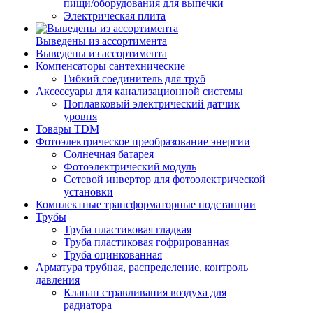
пищи/оборудования для выпечки
Электрическая плита
Выведены из ассортимента
Выведены из ассортимента
Компенсаторы сантехнические
Гибкий соединитель для труб
Аксессуары для канализационной системы
Поплавковый электрический датчик
уровня
Товары TDM
Фотоэлектрическое преобразование энергии
Солнечная батарея
Фотоэлектрический модуль
Сетевой инвертор для фотоэлектрической
установки
Комплектные трансформаторные подстанции
Трубы
Труба пластиковая гладкая
Труба пластиковая гофрированная
Труба оцинкованная
Арматура трубная, распределение, контроль
давления
Клапан стравливания воздуха для
радиатора