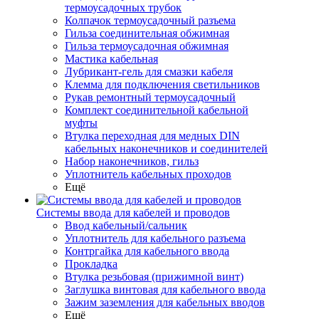
термоусадочных трубок
Колпачок термоусадочный разъема
Гильза соединительная обжимная
Гильза термоусадочная обжимная
Мастика кабельная
Лубрикант-гель для смазки кабеля
Клемма для подключения светильников
Рукав ремонтный термоусадочный
Комплект соединительной кабельной
муфты
Втулка переходная для медных DIN
кабельных наконечников и соединителей
Набор наконечников, гильз
Уплотнитель кабельных проходов
Ещё
Системы ввода для кабелей и проводов
Ввод кабельный/сальник
Уплотнитель для кабельного разъема
Контргайка для кабельного ввода
Прокладка
Втулка резьбовая (прижимной винт)
Заглушка винтовая для кабельного ввода
Зажим заземления для кабельных вводов
Ещё