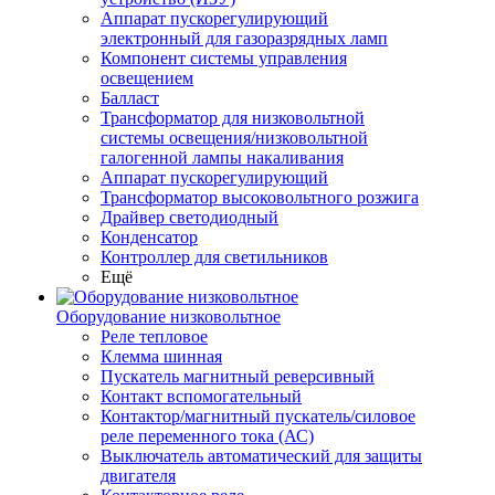
Аппарат пускорегулирующий
электронный для газоразрядных ламп
Компонент системы управления
освещением
Балласт
Трансформатор для низковольтной
системы освещения/низковольтной
галогенной лампы накаливания
Аппарат пускорегулирующий
Трансформатор высоковольтного розжига
Драйвер светодиодный
Конденсатор
Контроллер для светильников
Ещё
Оборудование низковольтное
Реле тепловое
Клемма шинная
Пускатель магнитный реверсивный
Контакт вспомогательный
Контактор/магнитный пускатель/силовое
реле переменного тока (АС)
Выключатель автоматический для защиты
двигателя