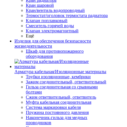
Кран радиатора
Кран шаровой
Кран/вентиль водопроводный
Термостат/оголовок термостата радиатора
Клапан поплавковый
Смеситель горячей воды
Клапан электромагнитный
Ещё
Изделия для обеспечения безопасности
жизнедеятельности
Шкаф для противопожарного
оборудования
Арматура кабельная/Изоляционные материалы
Трубки изоляционные, кембрики
Зажим соединительный, ответвительный
Гильза соединительная со срывными
болтами
Сжим ответвительный, ответвитель
Муфта кабельная соединительная
Система маркировки кабеля
Пружина постоянного давления
Наконечник-гильза для медных
проводников