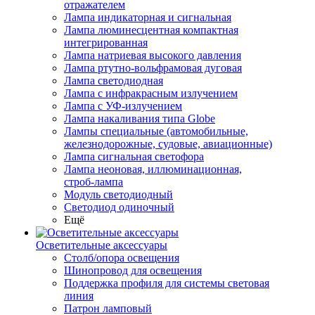
отражателем
Лампа индикаторная и сигнальная
Лампа люминесцентная компактная
интегрированная
Лампа натриевая высокого давления
Лампа ртутно-вольфрамовая дуговая
Лампа светодиодная
Лампа с инфракрасным излучением
Лампа с УФ-излучением
Лампа накаливания типа Globe
Лампы специальные (автомобильные,
железнодорожные, судовые, авиационные)
Лампа сигнальная светофора
Лампа неоновая, иллюминационная,
строб-лампа
Модуль светодиодный
Светодиод одиночный
Ещё
Осветительные аксессуары
Столб/опора освещения
Шинопровод для освещения
Поддержка профиля для системы световая
линия
Патрон ламповый