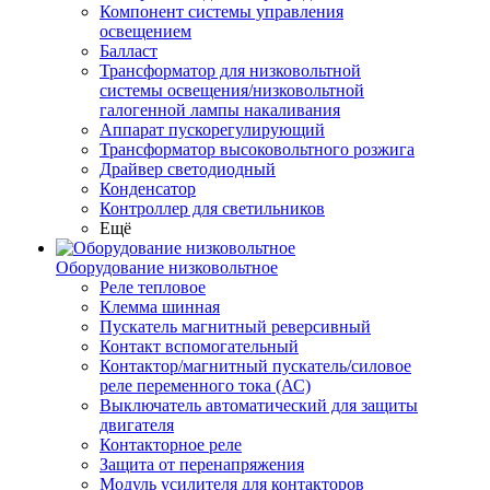
Компонент системы управления
освещением
Балласт
Трансформатор для низковольтной
системы освещения/низковольтной
галогенной лампы накаливания
Аппарат пускорегулирующий
Трансформатор высоковольтного розжига
Драйвер светодиодный
Конденсатор
Контроллер для светильников
Ещё
Оборудование низковольтное
Реле тепловое
Клемма шинная
Пускатель магнитный реверсивный
Контакт вспомогательный
Контактор/магнитный пускатель/силовое
реле переменного тока (АС)
Выключатель автоматический для защиты
двигателя
Контакторное реле
Защита от перенапряжения
Модуль усилителя для контакторов