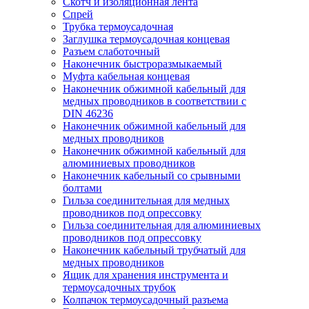
Скотч и изоляционная лента
Спрей
Трубка термоусадочная
Заглушка термоусадочная концевая
Разъем слаботочный
Наконечник быстроразмыкаемый
Муфта кабельная концевая
Наконечник обжимной кабельный для
медных проводников в соответствии с
DIN 46236
Наконечник обжимной кабельный для
медных проводников
Наконечник обжимной кабельный для
алюминиевых проводников
Наконечник кабельный со срывными
болтами
Гильза соединительная для медных
проводников под опрессовку
Гильза соединительная для алюминиевых
проводников под опрессовку
Наконечник кабельный трубчатый для
медных проводников
Ящик для хранения инструмента и
термоусадочных трубок
Колпачок термоусадочный разъема