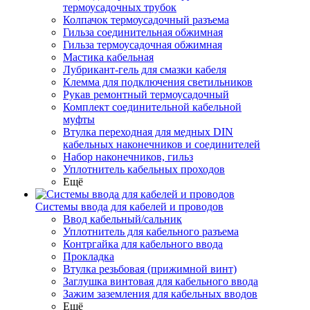
термоусадочных трубок
Колпачок термоусадочный разъема
Гильза соединительная обжимная
Гильза термоусадочная обжимная
Мастика кабельная
Лубрикант-гель для смазки кабеля
Клемма для подключения светильников
Рукав ремонтный термоусадочный
Комплект соединительной кабельной
муфты
Втулка переходная для медных DIN
кабельных наконечников и соединителей
Набор наконечников, гильз
Уплотнитель кабельных проходов
Ещё
Системы ввода для кабелей и проводов
Ввод кабельный/сальник
Уплотнитель для кабельного разъема
Контргайка для кабельного ввода
Прокладка
Втулка резьбовая (прижимной винт)
Заглушка винтовая для кабельного ввода
Зажим заземления для кабельных вводов
Ещё