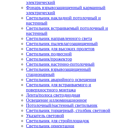
электрический
Фонарь взрывозащищенный карманный
электрический
Светильник накладной потолочный и
настенный
Светильник встраиваемый потолочный и
настенный
Светильник направленного света
Светильник пылевлагозащищенный
Светильник для высоких пролетов
Светильник подвесной
Светильник/прожектор
Светильник настенно-потолочный
Светильник взрывозащищенный
стационарный
Светильник аварийного освещения
Светильник для встраиваемого и
поверхностного монтажа
Лента/полоса светодиодная
Освещение иллюминационное
Потолочный/настенный светильник
Светильник торшерный, столбик световой
Указатель световой
Светильник для стройплощадок
Светильник ориентации