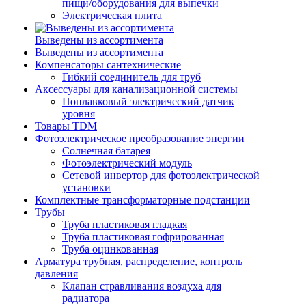
пищи/оборудования для выпечки
Электрическая плита
Выведены из ассортимента
Выведены из ассортимента
Компенсаторы сантехнические
Гибкий соединитель для труб
Аксессуары для канализационной системы
Поплавковый электрический датчик
уровня
Товары TDM
Фотоэлектрическое преобразование энергии
Солнечная батарея
Фотоэлектрический модуль
Сетевой инвертор для фотоэлектрической
установки
Комплектные трансформаторные подстанции
Трубы
Труба пластиковая гладкая
Труба пластиковая гофрированная
Труба оцинкованная
Арматура трубная, распределение, контроль
давления
Клапан стравливания воздуха для
радиатора