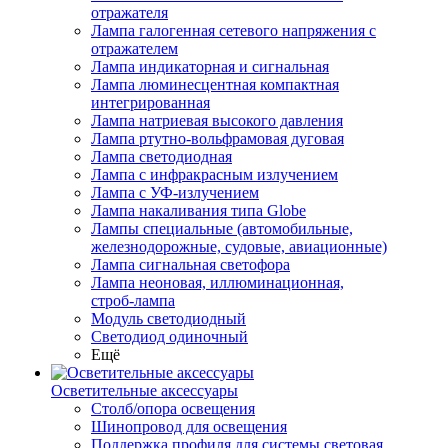
отражателя
Лампа галогенная сетевого напряжения с
отражателем
Лампа индикаторная и сигнальная
Лампа люминесцентная компактная
интегрированная
Лампа натриевая высокого давления
Лампа ртутно-вольфрамовая дуговая
Лампа светодиодная
Лампа с инфракрасным излучением
Лампа с УФ-излучением
Лампа накаливания типа Globe
Лампы специальные (автомобильные,
железнодорожные, судовые, авиационные)
Лампа сигнальная светофора
Лампа неоновая, иллюминационная,
строб-лампа
Модуль светодиодный
Светодиод одиночный
Ещё
Осветительные аксессуары
Столб/опора освещения
Шинопровод для освещения
Поддержка профиля для системы световая