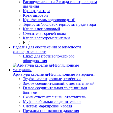
Распределитель на 2 входа с контроллером
давления
Кран радиатора
Кран шаровой
Кран/вентиль водопроводный
Термостат/оголовок термостата радиатора
Клапан поплавковый
Смеситель горячей воды
Клапан электромагнитный
Ещё
Изделия для обеспечения безопасности
жизнедеятельности
Шкаф для противопожарного
оборудования
Арматура кабельная/Изоляционные материалы
Трубки изоляционные, кембрики
Зажим соединительный, ответвительный
Гильза соединительная со срывными
болтами
Сжим ответвительный, ответвитель
Муфта кабельная соединительная
Система маркировки кабеля
Пружина постоянного давления