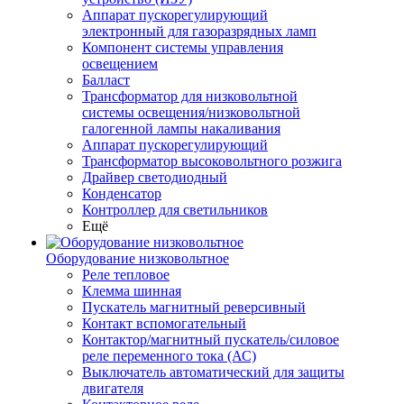
Аппарат пускорегулирующий
электронный для газоразрядных ламп
Компонент системы управления
освещением
Балласт
Трансформатор для низковольтной
системы освещения/низковольтной
галогенной лампы накаливания
Аппарат пускорегулирующий
Трансформатор высоковольтного розжига
Драйвер светодиодный
Конденсатор
Контроллер для светильников
Ещё
Оборудование низковольтное
Реле тепловое
Клемма шинная
Пускатель магнитный реверсивный
Контакт вспомогательный
Контактор/магнитный пускатель/силовое
реле переменного тока (АС)
Выключатель автоматический для защиты
двигателя