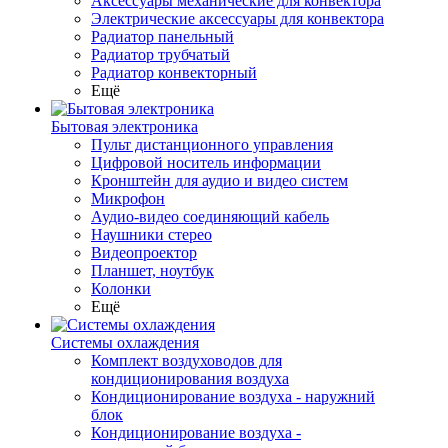
Аксессуары механические для конвектора
Электрические аксессуары для конвектора
Радиатор панельный
Радиатор трубчатый
Радиатор конвекторный
Ещё
Бытовая электроника
Пульт дистанционного управления
Цифровой носитель информации
Кронштейн для аудио и видео систем
Микрофон
Аудио-видео соединяющий кабель
Наушники стерео
Видеопроектор
Планшет, ноутбук
Колонки
Ещё
Системы охлаждения
Комплект воздуховодов для
кондиционирования воздуха
Кондиционирование воздуха - наружний
блок
Кондиционирование воздуха -