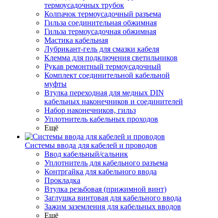
термоусадочных трубок
Колпачок термоусадочный разъема
Гильза соединительная обжимная
Гильза термоусадочная обжимная
Мастика кабельная
Лубрикант-гель для смазки кабеля
Клемма для подключения светильников
Рукав ремонтный термоусадочный
Комплект соединительной кабельной
муфты
Втулка переходная для медных DIN
кабельных наконечников и соединителей
Набор наконечников, гильз
Уплотнитель кабельных проходов
Ещё
Системы ввода для кабелей и проводов
Ввод кабельный/сальник
Уплотнитель для кабельного разъема
Контргайка для кабельного ввода
Прокладка
Втулка резьбовая (прижимной винт)
Заглушка винтовая для кабельного ввода
Зажим заземления для кабельных вводов
Ещё