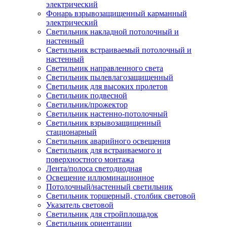
электрический
Фонарь взрывозащищенный карманный
электрический
Светильник накладной потолочный и
настенный
Светильник встраиваемый потолочный и
настенный
Светильник направленного света
Светильник пылевлагозащищенный
Светильник для высоких пролетов
Светильник подвесной
Светильник/прожектор
Светильник настенно-потолочный
Светильник взрывозащищенный
стационарный
Светильник аварийного освещения
Светильник для встраиваемого и
поверхностного монтажа
Лента/полоса светодиодная
Освещение иллюминационное
Потолочный/настенный светильник
Светильник торшерный, столбик световой
Указатель световой
Светильник для стройплощадок
Светильник ориентации