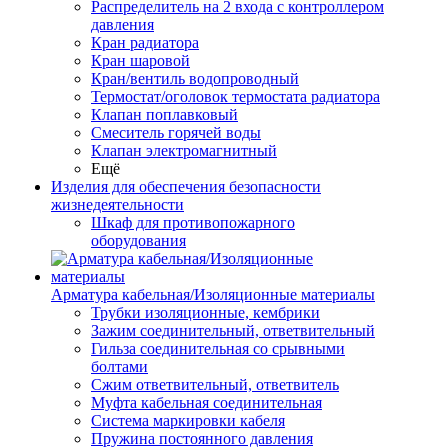
Распределитель на 2 входа с контроллером
давления
Кран радиатора
Кран шаровой
Кран/вентиль водопроводный
Термостат/оголовок термостата радиатора
Клапан поплавковый
Смеситель горячей воды
Клапан электромагнитный
Ещё
Изделия для обеспечения безопасности
жизнедеятельности
Шкаф для противопожарного
оборудования
Арматура кабельная/Изоляционные материалы
Трубки изоляционные, кембрики
Зажим соединительный, ответвительный
Гильза соединительная со срывными
болтами
Сжим ответвительный, ответвитель
Муфта кабельная соединительная
Система маркировки кабеля
Пружина постоянного давления