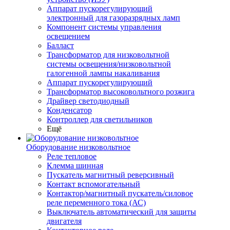
Аппарат пускорегулирующий
электронный для газоразрядных ламп
Компонент системы управления
освещением
Балласт
Трансформатор для низковольтной
системы освещения/низковольтной
галогенной лампы накаливания
Аппарат пускорегулирующий
Трансформатор высоковольтного розжига
Драйвер светодиодный
Конденсатор
Контроллер для светильников
Ещё
Оборудование низковольтное
Реле тепловое
Клемма шинная
Пускатель магнитный реверсивный
Контакт вспомогательный
Контактор/магнитный пускатель/силовое
реле переменного тока (АС)
Выключатель автоматический для защиты
двигателя