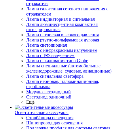
отражателя
Лампа галогенная сетевого напряжения с
отражателем
Лампа индикаторная и сигнальная
Лампа люминесцентная компактная
интегрированная
Лампа натриевая высокого давления
Лампа ртутно-вольфрамовая дуговая
Лампа светодиодная
Лампа с инфракрасным излучением
Лампа с УФ-излучением
Лампа накаливания типа Globe
Лампы специальные (автомобильные,
железнодорожные, судовые, авиационные)
Лампа сигнальная светофора
Лампа неоновая, иллюминационная,
строб-лампа
Модуль светодиодный
Светодиод одиночный
Ещё
Осветительные аксессуары
Столб/опора освещения
Шинопровод для освещения
Поддержка профиля для системы световая