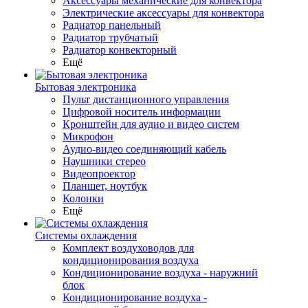
Аксессуары механические для конвектора
Электрические аксессуары для конвектора
Радиатор панельный
Радиатор трубчатый
Радиатор конвекторный
Ещё
Бытовая электроника
Пульт дистанционного управления
Цифровой носитель информации
Кронштейн для аудио и видео систем
Микрофон
Аудио-видео соединяющий кабель
Наушники стерео
Видеопроектор
Планшет, ноутбук
Колонки
Ещё
Системы охлаждения
Комплект воздуховодов для
кондиционирования воздуха
Кондиционирование воздуха - наружний
блок
Кондиционирование воздуха -