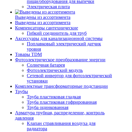
пищи/оборудования для выпечки
Электрическая плита
Выведены из ассортимента
Выведены из ассортимента
Компенсаторы сантехнические
Гибкий соединитель для труб
Аксессуары для канализационной системы
Поплавковый электрический датчик
уровня
Товары TDM
Фотоэлектрическое преобразование энергии
Солнечная батарея
Фотоэлектрический модуль
Сетевой инвертор для фотоэлектрической
установки
Комплектные трансформаторные подстанции
Трубы
Труба пластиковая гладкая
Труба пластиковая гофрированная
Труба оцинкованная
Арматура трубная, распределение, контроль
давления
Клапан стравливания воздуха для
радиатора