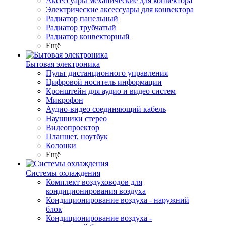
Аксессуары механические для конвектора
Электрические аксессуары для конвектора
Радиатор панельный
Радиатор трубчатый
Радиатор конвекторный
Ещё
Бытовая электроника
Пульт дистанционного управления
Цифровой носитель информации
Кронштейн для аудио и видео систем
Микрофон
Аудио-видео соединяющий кабель
Наушники стерео
Видеопроектор
Планшет, ноутбук
Колонки
Ещё
Системы охлаждения
Комплект воздуховодов для
кондиционирования воздуха
Кондиционирование воздуха - наружний
блок
Кондиционирование воздуха -