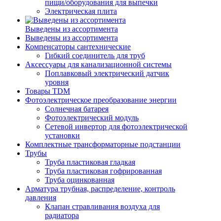
пищи/оборудования для выпечки
Электрическая плита
Выведены из ассортимента
Выведены из ассортимента
Компенсаторы сантехнические
Гибкий соединитель для труб
Аксессуары для канализационной системы
Поплавковый электрический датчик
уровня
Товары TDM
Фотоэлектрическое преобразование энергии
Солнечная батарея
Фотоэлектрический модуль
Сетевой инвертор для фотоэлектрической
установки
Комплектные трансформаторные подстанции
Трубы
Труба пластиковая гладкая
Труба пластиковая гофрированная
Труба оцинкованная
Арматура трубная, распределение, контроль
давления
Клапан стравливания воздуха для
радиатора