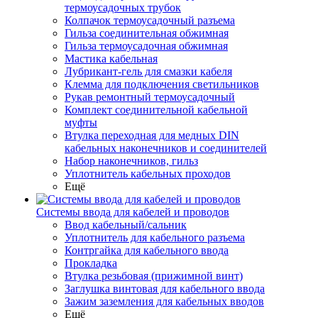
термоусадочных трубок
Колпачок термоусадочный разъема
Гильза соединительная обжимная
Гильза термоусадочная обжимная
Мастика кабельная
Лубрикант-гель для смазки кабеля
Клемма для подключения светильников
Рукав ремонтный термоусадочный
Комплект соединительной кабельной
муфты
Втулка переходная для медных DIN
кабельных наконечников и соединителей
Набор наконечников, гильз
Уплотнитель кабельных проходов
Ещё
Системы ввода для кабелей и проводов
Ввод кабельный/сальник
Уплотнитель для кабельного разъема
Контргайка для кабельного ввода
Прокладка
Втулка резьбовая (прижимной винт)
Заглушка винтовая для кабельного ввода
Зажим заземления для кабельных вводов
Ещё