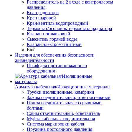
Распределитель на 2 входа с контроллером
давления
Кран радиатора
Кран шаровой
Кран/вентиль водопроводный
Термостат/оголовок термостата радиатора
Клапан поплавковый
Смеситель горячей воды
Клапан электромагнитный
Ещё
Изделия для обеспечения безопасности
жизнедеятельности
Шкаф для противопожарного
оборудования
Арматура кабельная/Изоляционные материалы
Трубки изоляционные, кембрики
Зажим соединительный, ответвительный
Гильза соединительная со срывными
болтами
Сжим ответвительный, ответвитель
Муфта кабельная соединительная
Система маркировки кабеля
Пружина постоянного давления