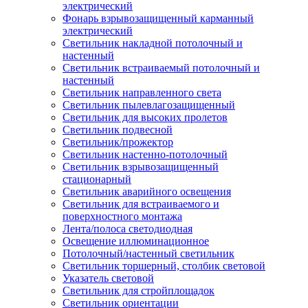
электрический
Фонарь взрывозащищенный карманный
электрический
Светильник накладной потолочный и
настенный
Светильник встраиваемый потолочный и
настенный
Светильник направленного света
Светильник пылевлагозащищенный
Светильник для высоких пролетов
Светильник подвесной
Светильник/прожектор
Светильник настенно-потолочный
Светильник взрывозащищенный
стационарный
Светильник аварийного освещения
Светильник для встраиваемого и
поверхностного монтажа
Лента/полоса светодиодная
Освещение иллюминационное
Потолочный/настенный светильник
Светильник торшерный, столбик световой
Указатель световой
Светильник для стройплощадок
Светильник ориентации