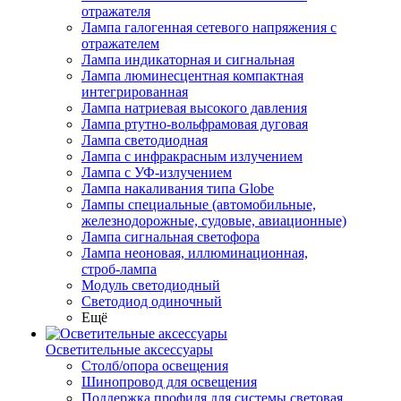
отражателя
Лампа галогенная сетевого напряжения с
отражателем
Лампа индикаторная и сигнальная
Лампа люминесцентная компактная
интегрированная
Лампа натриевая высокого давления
Лампа ртутно-вольфрамовая дуговая
Лампа светодиодная
Лампа с инфракрасным излучением
Лампа с УФ-излучением
Лампа накаливания типа Globe
Лампы специальные (автомобильные,
железнодорожные, судовые, авиационные)
Лампа сигнальная светофора
Лампа неоновая, иллюминационная,
строб-лампа
Модуль светодиодный
Светодиод одиночный
Ещё
Осветительные аксессуары
Столб/опора освещения
Шинопровод для освещения
Поддержка профиля для системы световая