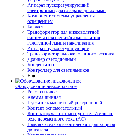
Аппарат пускорегулирующий
электронный для газоразрядных ламп
Компонент системы управления
освещением
Балласт
Трансформатор для низковольтной
системы освещения/низковольтной
галогенной лампы накаливания
Аппарат пускорегулирующий
Трансформатор высоковольтного розжига
Драйвер светодиодный
Конденсатор
Контроллер для светильников
Ещё
Оборудование низковольтное
Реле тепловое
Клемма шинная
Пускатель магнитный реверсивный
Контакт вспомогательный
Контактор/магнитный пускатель/силовое
реле переменного тока (АС)
Выключатель автоматический для защиты
двигателя