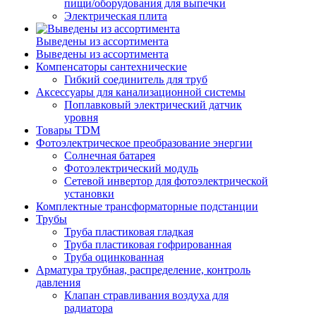
пищи/оборудования для выпечки
Электрическая плита
Выведены из ассортимента
Выведены из ассортимента
Компенсаторы сантехнические
Гибкий соединитель для труб
Аксессуары для канализационной системы
Поплавковый электрический датчик
уровня
Товары TDM
Фотоэлектрическое преобразование энергии
Солнечная батарея
Фотоэлектрический модуль
Сетевой инвертор для фотоэлектрической
установки
Комплектные трансформаторные подстанции
Трубы
Труба пластиковая гладкая
Труба пластиковая гофрированная
Труба оцинкованная
Арматура трубная, распределение, контроль
давления
Клапан стравливания воздуха для
радиатора