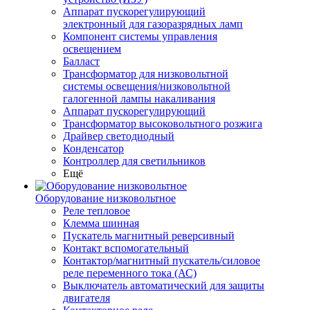
Аппарат пускорегулирующий
электронный для газоразрядных ламп
Компонент системы управления
освещением
Балласт
Трансформатор для низковольтной
системы освещения/низковольтной
галогенной лампы накаливания
Аппарат пускорегулирующий
Трансформатор высоковольтного розжига
Драйвер светодиодный
Конденсатор
Контроллер для светильников
Ещё
Оборудование низковольтное
Реле тепловое
Клемма шинная
Пускатель магнитный реверсивный
Контакт вспомогательный
Контактор/магнитный пускатель/силовое
реле переменного тока (АС)
Выключатель автоматический для защиты
двигателя