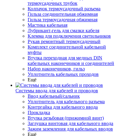
термоусадочных трубок
Колпачок термоусадочный разъема
Гильза соединительная обжимная
Гильза термоусадочная обжимная
Мастика кабельная
Лубрикант-гель для смазки кабеля
Клемма для подключения светильников
Рукав ремонтный термоусадочный
Комплект соединительной кабельной
муфты
Втулка переходная для медных DIN
кабельных наконечников и соединителей
Набор наконечников, гильз
Уплотнитель кабельных проходов
Ещё
Системы ввода для кабелей и проводов
Ввод кабельный/сальник
Уплотнитель для кабельного разъема
Контргайка для кабельного ввода
Прокладка
Втулка резьбовая (прижимной винт)
Заглушка винтовая для кабельного ввода
Зажим заземления для кабельных вводов
Ещё