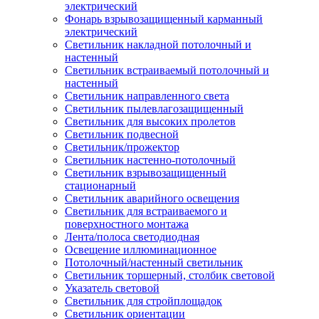
электрический
Фонарь взрывозащищенный карманный
электрический
Светильник накладной потолочный и
настенный
Светильник встраиваемый потолочный и
настенный
Светильник направленного света
Светильник пылевлагозащищенный
Светильник для высоких пролетов
Светильник подвесной
Светильник/прожектор
Светильник настенно-потолочный
Светильник взрывозащищенный
стационарный
Светильник аварийного освещения
Светильник для встраиваемого и
поверхностного монтажа
Лента/полоса светодиодная
Освещение иллюминационное
Потолочный/настенный светильник
Светильник торшерный, столбик световой
Указатель световой
Светильник для стройплощадок
Светильник ориентации