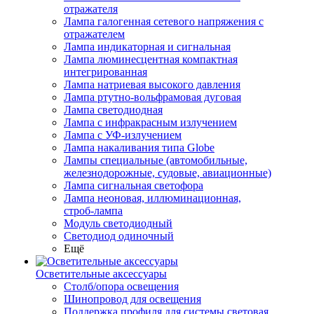
отражателя
Лампа галогенная сетевого напряжения с
отражателем
Лампа индикаторная и сигнальная
Лампа люминесцентная компактная
интегрированная
Лампа натриевая высокого давления
Лампа ртутно-вольфрамовая дуговая
Лампа светодиодная
Лампа с инфракрасным излучением
Лампа с УФ-излучением
Лампа накаливания типа Globe
Лампы специальные (автомобильные,
железнодорожные, судовые, авиационные)
Лампа сигнальная светофора
Лампа неоновая, иллюминационная,
строб-лампа
Модуль светодиодный
Светодиод одиночный
Ещё
Осветительные аксессуары
Столб/опора освещения
Шинопровод для освещения
Поддержка профиля для системы световая