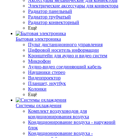
Аксессуары механические для конвектора
Электрические аксессуары для конвектора
Радиатор панельный
Радиатор трубчатый
Радиатор конвекторный
Ещё
Бытовая электроника
Пульт дистанционного управления
Цифровой носитель информации
Кронштейн для аудио и видео систем
Микрофон
Аудио-видео соединяющий кабель
Наушники стерео
Видеопроектор
Планшет, ноутбук
Колонки
Ещё
Системы охлаждения
Комплект воздуховодов для
кондиционирования воздуха
Кондиционирование воздуха - наружний
блок
Кондиционирование воздуха -