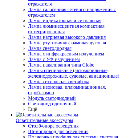
отражателя
Лампа галогенная сетевого напряжения с
отражателем
Лампа индикаторная и сигнальная
Лампа люминесцентная компактная
интегрированная
Лампа натриевая высокого давления
Лампа ртутно-вольфрамовая дуговая
Лампа светодиодная
Лампа с инфракрасным излучением
Лампа с УФ-излучением
Лампа накаливания типа Globe
Лампы специальные (автомобильные,
железнодорожные, судовые, авиационные)
Лампа сигнальная светофора
Лампа неоновая, иллюминационная,
строб-лампа
Модуль светодиодный
Светодиод одиночный
Ещё
Осветительные аксессуары
Столб/опора освещения
Шинопровод для освещения
Поддержка профиля для системы световая