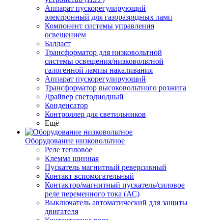
Аппарат пускорегулирующий
электронный для газоразрядных ламп
Компонент системы управления
освещением
Балласт
Трансформатор для низковольтной
системы освещения/низковольтной
галогенной лампы накаливания
Аппарат пускорегулирующий
Трансформатор высоковольтного розжига
Драйвер светодиодный
Конденсатор
Контроллер для светильников
Ещё
Оборудование низковольтное
Реле тепловое
Клемма шинная
Пускатель магнитный реверсивный
Контакт вспомогательный
Контактор/магнитный пускатель/силовое
реле переменного тока (АС)
Выключатель автоматический для защиты
двигателя