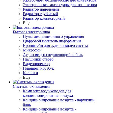
Аксессуары механические для конвектора
Электрические аксессуары для конвектора
Радиатор панельный
Радиатор трубчатый
Радиатор конвекторный
Ещё
Бытовая электроника
Пульт дистанционного управления
Цифровой носитель информации
Кронштейн для аудио и видео систем
Микрофон
Аудио-видео соединяющий кабель
Наушники стерео
Видеопроектор
Планшет, ноутбук
Колонки
Ещё
Системы охлаждения
Комплект воздуховодов для
кондиционирования воздуха
Кондиционирование воздуха - наружний
блок
Кондиционирование воздуха -