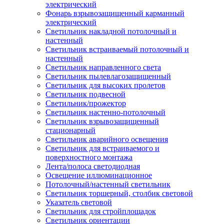
электрический
Фонарь взрывозащищенный карманный
электрический
Светильник накладной потолочный и
настенный
Светильник встраиваемый потолочный и
настенный
Светильник направленного света
Светильник пылевлагозащищенный
Светильник для высоких пролетов
Светильник подвесной
Светильник/прожектор
Светильник настенно-потолочный
Светильник взрывозащищенный
стационарный
Светильник аварийного освещения
Светильник для встраиваемого и
поверхностного монтажа
Лента/полоса светодиодная
Освещение иллюминационное
Потолочный/настенный светильник
Светильник торшерный, столбик световой
Указатель световой
Светильник для стройплощадок
Светильник ориентации