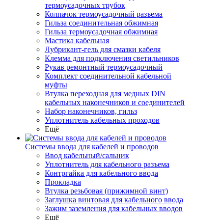
термоусадочных трубок
Колпачок термоусадочный разъема
Гильза соединительная обжимная
Гильза термоусадочная обжимная
Мастика кабельная
Лубрикант-гель для смазки кабеля
Клемма для подключения светильников
Рукав ремонтный термоусадочный
Комплект соединительной кабельной
муфты
Втулка переходная для медных DIN
кабельных наконечников и соединителей
Набор наконечников, гильз
Уплотнитель кабельных проходов
Ещё
Системы ввода для кабелей и проводов
Ввод кабельный/сальник
Уплотнитель для кабельного разъема
Контргайка для кабельного ввода
Прокладка
Втулка резьбовая (прижимной винт)
Заглушка винтовая для кабельного ввода
Зажим заземления для кабельных вводов
Ещё