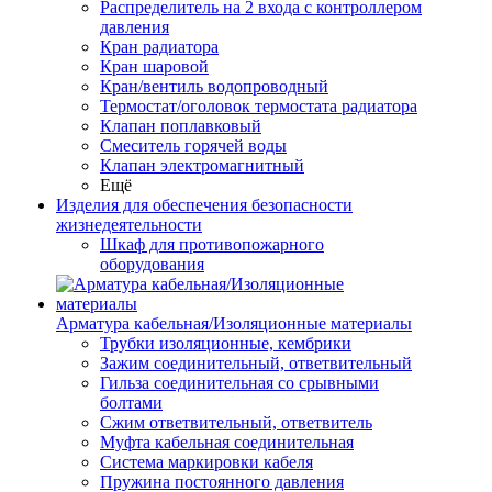
Распределитель на 2 входа с контроллером
давления
Кран радиатора
Кран шаровой
Кран/вентиль водопроводный
Термостат/оголовок термостата радиатора
Клапан поплавковый
Смеситель горячей воды
Клапан электромагнитный
Ещё
Изделия для обеспечения безопасности
жизнедеятельности
Шкаф для противопожарного
оборудования
Арматура кабельная/Изоляционные материалы
Трубки изоляционные, кембрики
Зажим соединительный, ответвительный
Гильза соединительная со срывными
болтами
Сжим ответвительный, ответвитель
Муфта кабельная соединительная
Система маркировки кабеля
Пружина постоянного давления