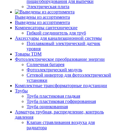
пищи/оборудования для выпечки
Электрическая плита
Выведены из ассортимента
Выведены из ассортимента
Компенсаторы сантехнические
Гибкий соединитель для труб
Аксессуары для канализационной системы
Поплавковый электрический датчик
уровня
Товары TDM
Фотоэлектрическое преобразование энергии
Солнечная батарея
Фотоэлектрический модуль
Сетевой инвертор для фотоэлектрической
установки
Комплектные трансформаторные подстанции
Трубы
Труба пластиковая гладкая
Труба пластиковая гофрированная
Труба оцинкованная
Арматура трубная, распределение, контроль
давления
Клапан стравливания воздуха для
радиатора