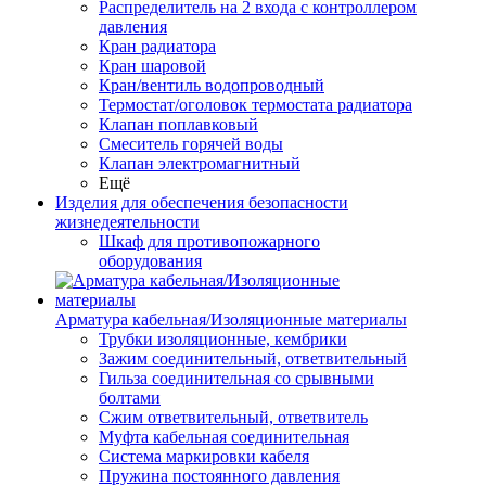
Распределитель на 2 входа с контроллером
давления
Кран радиатора
Кран шаровой
Кран/вентиль водопроводный
Термостат/оголовок термостата радиатора
Клапан поплавковый
Смеситель горячей воды
Клапан электромагнитный
Ещё
Изделия для обеспечения безопасности
жизнедеятельности
Шкаф для противопожарного
оборудования
Арматура кабельная/Изоляционные материалы
Трубки изоляционные, кембрики
Зажим соединительный, ответвительный
Гильза соединительная со срывными
болтами
Сжим ответвительный, ответвитель
Муфта кабельная соединительная
Система маркировки кабеля
Пружина постоянного давления