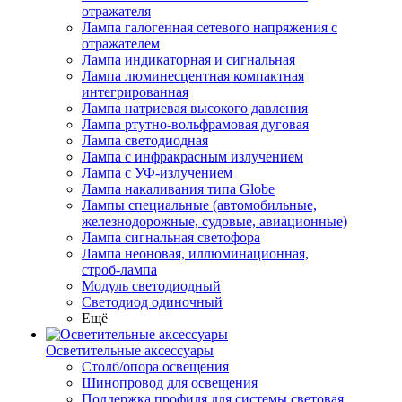
отражателя
Лампа галогенная сетевого напряжения с
отражателем
Лампа индикаторная и сигнальная
Лампа люминесцентная компактная
интегрированная
Лампа натриевая высокого давления
Лампа ртутно-вольфрамовая дуговая
Лампа светодиодная
Лампа с инфракрасным излучением
Лампа с УФ-излучением
Лампа накаливания типа Globe
Лампы специальные (автомобильные,
железнодорожные, судовые, авиационные)
Лампа сигнальная светофора
Лампа неоновая, иллюминационная,
строб-лампа
Модуль светодиодный
Светодиод одиночный
Ещё
Осветительные аксессуары
Столб/опора освещения
Шинопровод для освещения
Поддержка профиля для системы световая