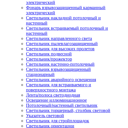
электрический
Фонарь взрывозащищенный карманный
электрический
Светильник накладной потолочный и
настенный
Светильник встраиваемый потолочный и
настенный
Светильник направленного света
Светильник пылевлагозащищенный
Светильник для высоких пролетов
Светильник подвесной
Светильник/прожектор
Светильник настенно-потолочный
Светильник взрывозащищенный
стационарный
Светильник аварийного освещения
Светильник для встраиваемого и
поверхностного монтажа
Лента/полоса светодиодная
Освещение иллюминационное
Потолочный/настенный светильник
Светильник торшерный, столбик световой
Указатель световой
Светильник для стройплощадок
Светильник ориентации