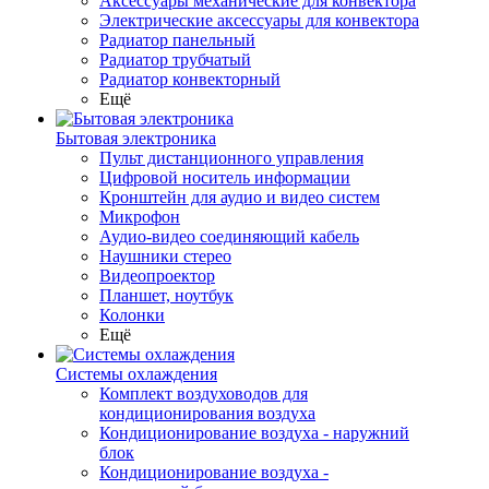
Аксессуары механические для конвектора
Электрические аксессуары для конвектора
Радиатор панельный
Радиатор трубчатый
Радиатор конвекторный
Ещё
Бытовая электроника
Пульт дистанционного управления
Цифровой носитель информации
Кронштейн для аудио и видео систем
Микрофон
Аудио-видео соединяющий кабель
Наушники стерео
Видеопроектор
Планшет, ноутбук
Колонки
Ещё
Системы охлаждения
Комплект воздуховодов для
кондиционирования воздуха
Кондиционирование воздуха - наружний
блок
Кондиционирование воздуха -