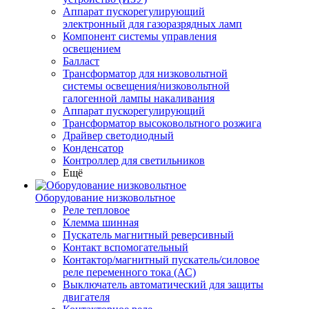
Аппарат пускорегулирующий
электронный для газоразрядных ламп
Компонент системы управления
освещением
Балласт
Трансформатор для низковольтной
системы освещения/низковольтной
галогенной лампы накаливания
Аппарат пускорегулирующий
Трансформатор высоковольтного розжига
Драйвер светодиодный
Конденсатор
Контроллер для светильников
Ещё
Оборудование низковольтное
Реле тепловое
Клемма шинная
Пускатель магнитный реверсивный
Контакт вспомогательный
Контактор/магнитный пускатель/силовое
реле переменного тока (АС)
Выключатель автоматический для защиты
двигателя