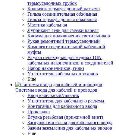
термоусадочных трубок
Колпачок термоусадочный разъема
Гильза соединительная обжимная
Гильза термоусадочная обжимная
Мастика кабельная
Лубрикант-гель для смазки кабеля
Клемма для подключения светильников
Рукав ремонтный термоусадочный
Комплект соединительной кабельной
муфты
Втулка переходная для медных DIN
кабельных наконечников и соединителей
Набор наконечников, гильз
Уплотнитель кабельных проходов
Ещё
Системы ввода для кабелей и проводов
Ввод кабельный/сальник
Уплотнитель для кабельного разъема
Контргайка для кабельного ввода
Прокладка
Втулка резьбовая (прижимной винт)
Заглушка винтовая для кабельного ввода
Зажим заземления для кабельных вводов
Ещё