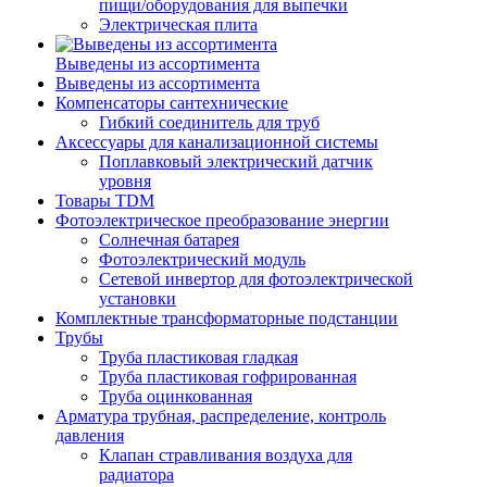
пищи/оборудования для выпечки
Электрическая плита
Выведены из ассортимента
Выведены из ассортимента
Компенсаторы сантехнические
Гибкий соединитель для труб
Аксессуары для канализационной системы
Поплавковый электрический датчик
уровня
Товары TDM
Фотоэлектрическое преобразование энергии
Солнечная батарея
Фотоэлектрический модуль
Сетевой инвертор для фотоэлектрической
установки
Комплектные трансформаторные подстанции
Трубы
Труба пластиковая гладкая
Труба пластиковая гофрированная
Труба оцинкованная
Арматура трубная, распределение, контроль
давления
Клапан стравливания воздуха для
радиатора