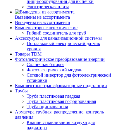
пищи/оборудования для выпечки
Электрическая плита
Выведены из ассортимента
Выведены из ассортимента
Компенсаторы сантехнические
Гибкий соединитель для труб
Аксессуары для канализационной системы
Поплавковый электрический датчик
уровня
Товары TDM
Фотоэлектрическое преобразование энергии
Солнечная батарея
Фотоэлектрический модуль
Сетевой инвертор для фотоэлектрической
установки
Комплектные трансформаторные подстанции
Трубы
Труба пластиковая гладкая
Труба пластиковая гофрированная
Труба оцинкованная
Арматура трубная, распределение, контроль
давления
Клапан стравливания воздуха для
радиатора