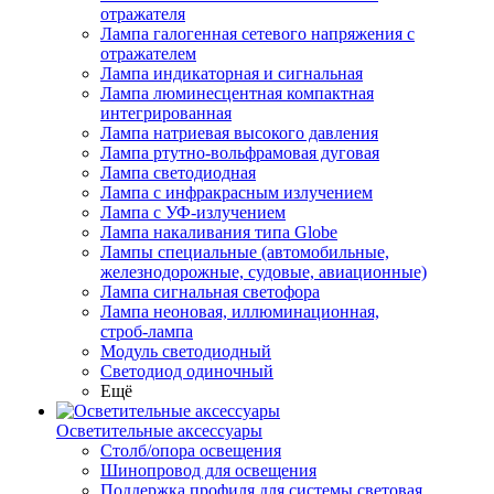
отражателя
Лампа галогенная сетевого напряжения с
отражателем
Лампа индикаторная и сигнальная
Лампа люминесцентная компактная
интегрированная
Лампа натриевая высокого давления
Лампа ртутно-вольфрамовая дуговая
Лампа светодиодная
Лампа с инфракрасным излучением
Лампа с УФ-излучением
Лампа накаливания типа Globe
Лампы специальные (автомобильные,
железнодорожные, судовые, авиационные)
Лампа сигнальная светофора
Лампа неоновая, иллюминационная,
строб-лампа
Модуль светодиодный
Светодиод одиночный
Ещё
Осветительные аксессуары
Столб/опора освещения
Шинопровод для освещения
Поддержка профиля для системы световая