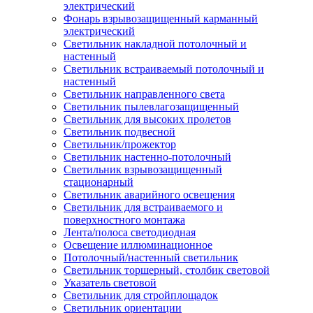
электрический
Фонарь взрывозащищенный карманный
электрический
Светильник накладной потолочный и
настенный
Светильник встраиваемый потолочный и
настенный
Светильник направленного света
Светильник пылевлагозащищенный
Светильник для высоких пролетов
Светильник подвесной
Светильник/прожектор
Светильник настенно-потолочный
Светильник взрывозащищенный
стационарный
Светильник аварийного освещения
Светильник для встраиваемого и
поверхностного монтажа
Лента/полоса светодиодная
Освещение иллюминационное
Потолочный/настенный светильник
Светильник торшерный, столбик световой
Указатель световой
Светильник для стройплощадок
Светильник ориентации