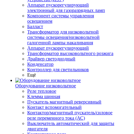
Аппарат пускорегулирующий
электронный для газоразрядных ламп
Компонент системы управления
освещением
Балласт
Трансформатор для низковольтной
системы освещения/низковольтной
галогенной лампы накаливания
Аппарат пускорегулирующий
Трансформатор высоковольтного розжига
Драйвер светодиодный
Конденсатор
Контроллер для светильников
Ещё
Оборудование низковольтное
Реле тепловое
Клемма шинная
Пускатель магнитный реверсивный
Контакт вспомогательный
Контактор/магнитный пускатель/силовое
реле переменного тока (АС)
Выключатель автоматический для защиты
двигателя