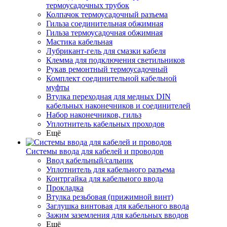
термоусадочных трубок
Колпачок термоусадочный разъема
Гильза соединительная обжимная
Гильза термоусадочная обжимная
Мастика кабельная
Лубрикант-гель для смазки кабеля
Клемма для подключения светильников
Рукав ремонтный термоусадочный
Комплект соединительной кабельной
муфты
Втулка переходная для медных DIN
кабельных наконечников и соединителей
Набор наконечников, гильз
Уплотнитель кабельных проходов
Ещё
Системы ввода для кабелей и проводов
Ввод кабельный/сальник
Уплотнитель для кабельного разъема
Контргайка для кабельного ввода
Прокладка
Втулка резьбовая (прижимной винт)
Заглушка винтовая для кабельного ввода
Зажим заземления для кабельных вводов
Ещё