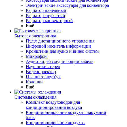
Аксессуары механические для конвектора
Электрические аксессуары для конвектора
Радиатор панельный
Радиатор трубчатый
Радиатор конвекторный
Ещё
Бытовая электроника
Пульт дистанционного управления
Цифровой носитель информации
Кронштейн для аудио и видео систем
Микрофон
Аудио-видео соединяющий кабель
Наушники стерео
Видеопроектор
Планшет, ноутбук
Колонки
Ещё
Системы охлаждения
Комплект воздуховодов для
кондиционирования воздуха
Кондиционирование воздуха - наружний
блок
Кондиционирование воздуха -