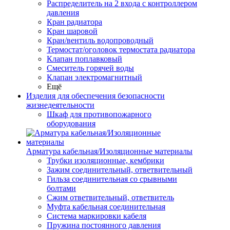
Распределитель на 2 входа с контроллером
давления
Кран радиатора
Кран шаровой
Кран/вентиль водопроводный
Термостат/оголовок термостата радиатора
Клапан поплавковый
Смеситель горячей воды
Клапан электромагнитный
Ещё
Изделия для обеспечения безопасности
жизнедеятельности
Шкаф для противопожарного
оборудования
Арматура кабельная/Изоляционные материалы
Трубки изоляционные, кембрики
Зажим соединительный, ответвительный
Гильза соединительная со срывными
болтами
Сжим ответвительный, ответвитель
Муфта кабельная соединительная
Система маркировки кабеля
Пружина постоянного давления