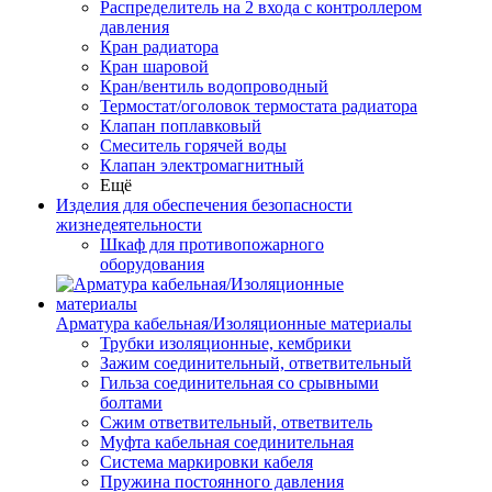
Распределитель на 2 входа с контроллером
давления
Кран радиатора
Кран шаровой
Кран/вентиль водопроводный
Термостат/оголовок термостата радиатора
Клапан поплавковый
Смеситель горячей воды
Клапан электромагнитный
Ещё
Изделия для обеспечения безопасности
жизнедеятельности
Шкаф для противопожарного
оборудования
Арматура кабельная/Изоляционные материалы
Трубки изоляционные, кембрики
Зажим соединительный, ответвительный
Гильза соединительная со срывными
болтами
Сжим ответвительный, ответвитель
Муфта кабельная соединительная
Система маркировки кабеля
Пружина постоянного давления