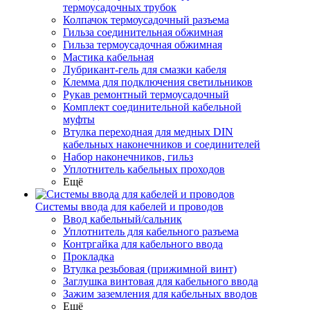
термоусадочных трубок
Колпачок термоусадочный разъема
Гильза соединительная обжимная
Гильза термоусадочная обжимная
Мастика кабельная
Лубрикант-гель для смазки кабеля
Клемма для подключения светильников
Рукав ремонтный термоусадочный
Комплект соединительной кабельной
муфты
Втулка переходная для медных DIN
кабельных наконечников и соединителей
Набор наконечников, гильз
Уплотнитель кабельных проходов
Ещё
Системы ввода для кабелей и проводов
Ввод кабельный/сальник
Уплотнитель для кабельного разъема
Контргайка для кабельного ввода
Прокладка
Втулка резьбовая (прижимной винт)
Заглушка винтовая для кабельного ввода
Зажим заземления для кабельных вводов
Ещё