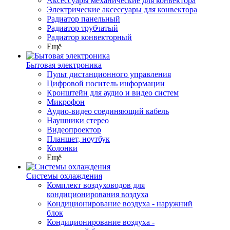
Аксессуары механические для конвектора
Электрические аксессуары для конвектора
Радиатор панельный
Радиатор трубчатый
Радиатор конвекторный
Ещё
Бытовая электроника
Пульт дистанционного управления
Цифровой носитель информации
Кронштейн для аудио и видео систем
Микрофон
Аудио-видео соединяющий кабель
Наушники стерео
Видеопроектор
Планшет, ноутбук
Колонки
Ещё
Системы охлаждения
Комплект воздуховодов для
кондиционирования воздуха
Кондиционирование воздуха - наружний
блок
Кондиционирование воздуха -