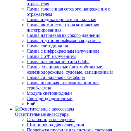
отражателя
Лампа галогенная сетевого напряжения с
отражателем
Лампа индикаторная и сигнальная
Лампа люминесцентная компактная
интегрированная
Лампа натриевая высокого давления
Лампа ртутно-вольфрамовая дуговая
Лампа светодиодная
Лампа с инфракрасным излучением
Лампа с УФ-излучением
Лампа накаливания типа Globe
Лампы специальные (автомобильные,
железнодорожные, судовые, авиационные)
Лампа сигнальная светофора
Лампа неоновая, иллюминационная,
строб-лампа
Модуль светодиодный
Светодиод одиночный
Ещё
Осветительные аксессуары
Столб/опора освещения
Шинопровод для освещения
Поддержка профиля для системы световая