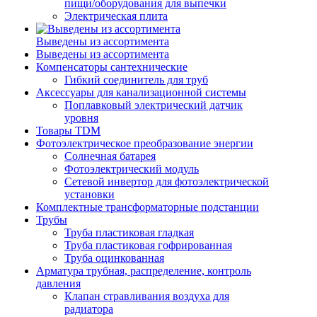
пищи/оборудования для выпечки
Электрическая плита
Выведены из ассортимента
Выведены из ассортимента
Компенсаторы сантехнические
Гибкий соединитель для труб
Аксессуары для канализационной системы
Поплавковый электрический датчик
уровня
Товары TDM
Фотоэлектрическое преобразование энергии
Солнечная батарея
Фотоэлектрический модуль
Сетевой инвертор для фотоэлектрической
установки
Комплектные трансформаторные подстанции
Трубы
Труба пластиковая гладкая
Труба пластиковая гофрированная
Труба оцинкованная
Арматура трубная, распределение, контроль
давления
Клапан стравливания воздуха для
радиатора