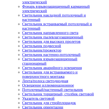
электрический
Фонарь взрывозащищенный карманный
электрический
Светильник накладной потолочный и
настенный
Светильник встраиваемый потолочный и
настенный
Светильник направленного света
Светильник пылевлагозащищенный
Светильник для высоких пролетов
Светильник подвесной
Светильник/прожектор
Светильник настенно-потолочный
Светильник взрывозащищенный
стационарный
Светильник аварийного освещения
Светильник для встраиваемого и
поверхностного монтажа
Лента/полоса светодиодная
Освещение иллюминационное
Потолочный/настенный светильник
Светильник торшерный, столбик световой
Указатель световой
Светильник для стройплощадок
Светильник ориентации