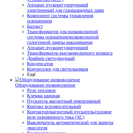
Аппарат пускорегулирующий
электронный для газоразрядных ламп
Компонент системы управления
освещением
Балласт
Трансформатор для низковольтной
системы освещения/низковольтной
галогенной лампы накаливания
Аппарат пускорегулирующий
Трансформатор высоковольтного розжига
Драйвер светодиодный
Конденсатор
Контроллер для светильников
Ещё
Оборудование низковольтное
Реле тепловое
Клемма шинная
Пускатель магнитный реверсивный
Контакт вспомогательный
Контактор/магнитный пускатель/силовое
реле переменного тока (АС)
Выключатель автоматический для защиты
двигателя