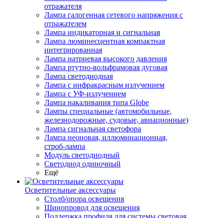
отражателя
Лампа галогенная сетевого напряжения с
отражателем
Лампа индикаторная и сигнальная
Лампа люминесцентная компактная
интегрированная
Лампа натриевая высокого давления
Лампа ртутно-вольфрамовая дуговая
Лампа светодиодная
Лампа с инфракрасным излучением
Лампа с УФ-излучением
Лампа накаливания типа Globe
Лампы специальные (автомобильные,
железнодорожные, судовые, авиационные)
Лампа сигнальная светофора
Лампа неоновая, иллюминационная,
строб-лампа
Модуль светодиодный
Светодиод одиночный
Ещё
Осветительные аксессуары
Столб/опора освещения
Шинопровод для освещения
Поддержка профиля для системы световая