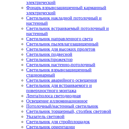
электрический
Фонарь взрывозащищенный карманный
электрический
Светильник накладной потолочный и
настенный
Светильник встраиваемый потолочный и
настенный
Светильник направленного света
Светильник пылевлагозащищенный
Светильник для высоких пролетов
Светильник подвесной
Светильник/прожектор
Светильник настенно-потолочный
Светильник взрывозащищенный
стационарный
Светильник аварийного освещения
Светильник для встраиваемого и
поверхностного монтажа
Лента/полоса светодиодная
Освещение иллюминационное
Потолочный/настенный светильник
Светильник торшерный, столбик световой
Указатель световой
Светильник для стройплощадок
Светильник ориентации