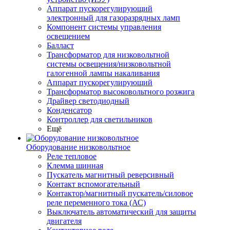
Аппарат пускорегулирующий
электронный для газоразрядных ламп
Компонент системы управления
освещением
Балласт
Трансформатор для низковольтной
системы освещения/низковольтной
галогенной лампы накаливания
Аппарат пускорегулирующий
Трансформатор высоковольтного розжига
Драйвер светодиодный
Конденсатор
Контроллер для светильников
Ещё
Оборудование низковольтное
Реле тепловое
Клемма шинная
Пускатель магнитный реверсивный
Контакт вспомогательный
Контактор/магнитный пускатель/силовое
реле переменного тока (АС)
Выключатель автоматический для защиты
двигателя