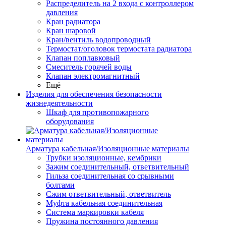
Распределитель на 2 входа с контроллером
давления
Кран радиатора
Кран шаровой
Кран/вентиль водопроводный
Термостат/оголовок термостата радиатора
Клапан поплавковый
Смеситель горячей воды
Клапан электромагнитный
Ещё
Изделия для обеспечения безопасности
жизнедеятельности
Шкаф для противопожарного
оборудования
Арматура кабельная/Изоляционные материалы
Трубки изоляционные, кембрики
Зажим соединительный, ответвительный
Гильза соединительная со срывными
болтами
Сжим ответвительный, ответвитель
Муфта кабельная соединительная
Система маркировки кабеля
Пружина постоянного давления