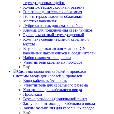
термоусадочных трубок
Колпачок термоусадочный разъема
Гильза соединительная обжимная
Гильза термоусадочная обжимная
Мастика кабельная
Лубрикант-гель для смазки кабеля
Клемма для подключения светильников
Рукав ремонтный термоусадочный
Комплект соединительной кабельной
муфты
Втулка переходная для медных DIN
кабельных наконечников и соединителей
Набор наконечников, гильз
Уплотнитель кабельных проходов
Ещё
Системы ввода для кабелей и проводов
Ввод кабельный/сальник
Уплотнитель для кабельного разъема
Контргайка для кабельного ввода
Прокладка
Втулка резьбовая (прижимной винт)
Заглушка винтовая для кабельного ввода
Зажим заземления для кабельных вводов
Ещё