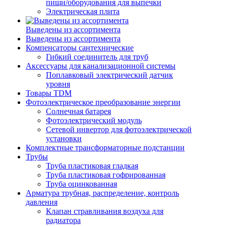
пищи/оборудования для выпечки
Электрическая плита
Выведены из ассортимента
Выведены из ассортимента
Компенсаторы сантехнические
Гибкий соединитель для труб
Аксессуары для канализационной системы
Поплавковый электрический датчик
уровня
Товары TDM
Фотоэлектрическое преобразование энергии
Солнечная батарея
Фотоэлектрический модуль
Сетевой инвертор для фотоэлектрической
установки
Комплектные трансформаторные подстанции
Трубы
Труба пластиковая гладкая
Труба пластиковая гофрированная
Труба оцинкованная
Арматура трубная, распределение, контроль
давления
Клапан стравливания воздуха для
радиатора