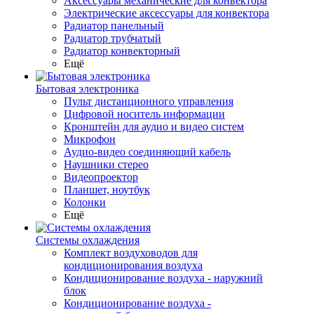
Аксессуары механические для конвектора
Электрические аксессуары для конвектора
Радиатор панельный
Радиатор трубчатый
Радиатор конвекторный
Ещё
Бытовая электроника
Пульт дистанционного управления
Цифровой носитель информации
Кронштейн для аудио и видео систем
Микрофон
Аудио-видео соединяющий кабель
Наушники стерео
Видеопроектор
Планшет, ноутбук
Колонки
Ещё
Системы охлаждения
Комплект воздуховодов для
кондиционирования воздуха
Кондиционирование воздуха - наружний
блок
Кондиционирование воздуха -