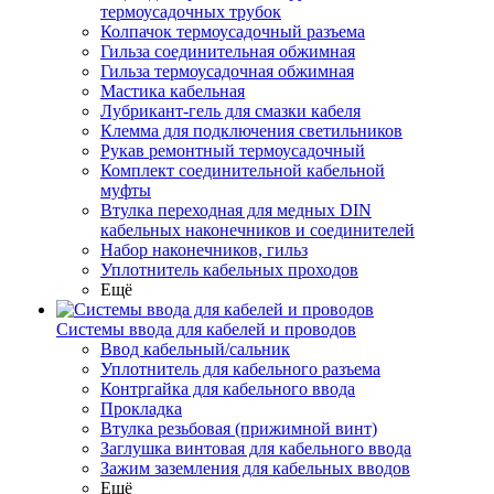
термоусадочных трубок
Колпачок термоусадочный разъема
Гильза соединительная обжимная
Гильза термоусадочная обжимная
Мастика кабельная
Лубрикант-гель для смазки кабеля
Клемма для подключения светильников
Рукав ремонтный термоусадочный
Комплект соединительной кабельной
муфты
Втулка переходная для медных DIN
кабельных наконечников и соединителей
Набор наконечников, гильз
Уплотнитель кабельных проходов
Ещё
Системы ввода для кабелей и проводов
Ввод кабельный/сальник
Уплотнитель для кабельного разъема
Контргайка для кабельного ввода
Прокладка
Втулка резьбовая (прижимной винт)
Заглушка винтовая для кабельного ввода
Зажим заземления для кабельных вводов
Ещё