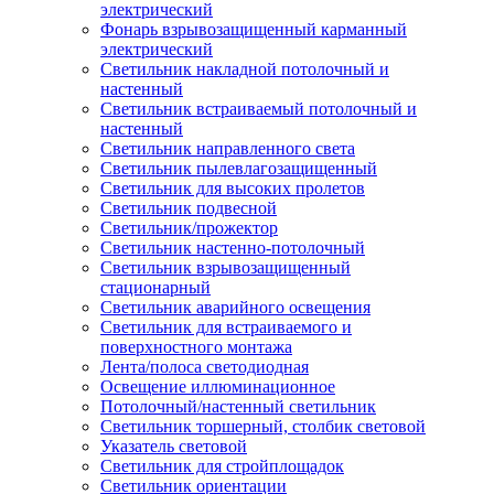
электрический
Фонарь взрывозащищенный карманный
электрический
Светильник накладной потолочный и
настенный
Светильник встраиваемый потолочный и
настенный
Светильник направленного света
Светильник пылевлагозащищенный
Светильник для высоких пролетов
Светильник подвесной
Светильник/прожектор
Светильник настенно-потолочный
Светильник взрывозащищенный
стационарный
Светильник аварийного освещения
Светильник для встраиваемого и
поверхностного монтажа
Лента/полоса светодиодная
Освещение иллюминационное
Потолочный/настенный светильник
Светильник торшерный, столбик световой
Указатель световой
Светильник для стройплощадок
Светильник ориентации