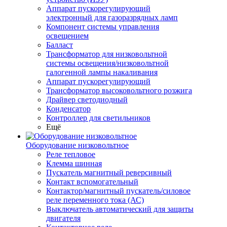
Аппарат пускорегулирующий
электронный для газоразрядных ламп
Компонент системы управления
освещением
Балласт
Трансформатор для низковольтной
системы освещения/низковольтной
галогенной лампы накаливания
Аппарат пускорегулирующий
Трансформатор высоковольтного розжига
Драйвер светодиодный
Конденсатор
Контроллер для светильников
Ещё
Оборудование низковольтное
Реле тепловое
Клемма шинная
Пускатель магнитный реверсивный
Контакт вспомогательный
Контактор/магнитный пускатель/силовое
реле переменного тока (АС)
Выключатель автоматический для защиты
двигателя