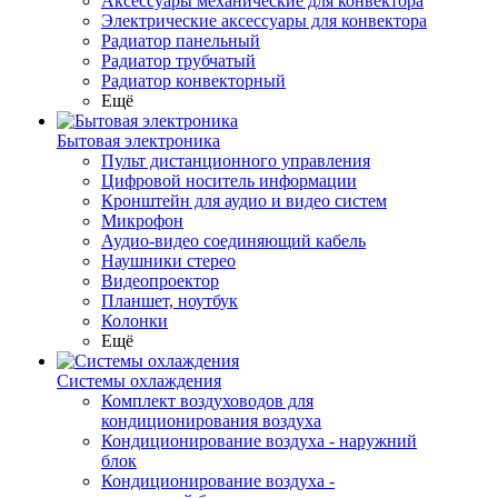
Аксессуары механические для конвектора
Электрические аксессуары для конвектора
Радиатор панельный
Радиатор трубчатый
Радиатор конвекторный
Ещё
Бытовая электроника
Пульт дистанционного управления
Цифровой носитель информации
Кронштейн для аудио и видео систем
Микрофон
Аудио-видео соединяющий кабель
Наушники стерео
Видеопроектор
Планшет, ноутбук
Колонки
Ещё
Системы охлаждения
Комплект воздуховодов для
кондиционирования воздуха
Кондиционирование воздуха - наружний
блок
Кондиционирование воздуха -