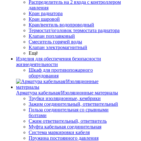
Распределитель на 2 входа с контроллером
давления
Кран радиатора
Кран шаровой
Кран/вентиль водопроводный
Термостат/оголовок термостата радиатора
Клапан поплавковый
Смеситель горячей воды
Клапан электромагнитный
Ещё
Изделия для обеспечения безопасности
жизнедеятельности
Шкаф для противопожарного
оборудования
Арматура кабельная/Изоляционные материалы
Трубки изоляционные, кембрики
Зажим соединительный, ответвительный
Гильза соединительная со срывными
болтами
Сжим ответвительный, ответвитель
Муфта кабельная соединительная
Система маркировки кабеля
Пружина постоянного давления