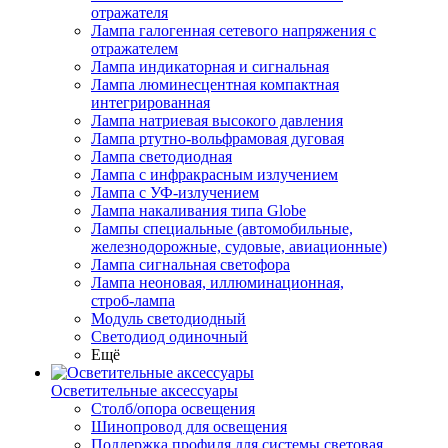
отражателя
Лампа галогенная сетевого напряжения с
отражателем
Лампа индикаторная и сигнальная
Лампа люминесцентная компактная
интегрированная
Лампа натриевая высокого давления
Лампа ртутно-вольфрамовая дуговая
Лампа светодиодная
Лампа с инфракрасным излучением
Лампа с УФ-излучением
Лампа накаливания типа Globe
Лампы специальные (автомобильные,
железнодорожные, судовые, авиационные)
Лампа сигнальная светофора
Лампа неоновая, иллюминационная,
строб-лампа
Модуль светодиодный
Светодиод одиночный
Ещё
Осветительные аксессуары
Столб/опора освещения
Шинопровод для освещения
Поддержка профиля для системы световая