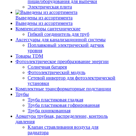
пищи/оборудования для выпечки
Электрическая плита
Выведены из ассортимента
Выведены из ассортимента
Компенсаторы сантехнические
Гибкий соединитель для труб
Аксессуары для канализационной системы
Поплавковый электрический датчик
уровня
Товары TDM
Фотоэлектрическое преобразование энергии
Солнечная батарея
Фотоэлектрический модуль
Сетевой инвертор для фотоэлектрической
установки
Комплектные трансформаторные подстанции
Трубы
Труба пластиковая гладкая
Труба пластиковая гофрированная
Труба оцинкованная
Арматура трубная, распределение, контроль
давления
Клапан стравливания воздуха для
радиатора