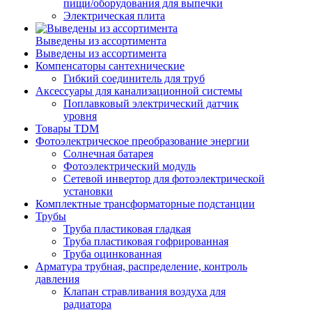
пищи/оборудования для выпечки
Электрическая плита
Выведены из ассортимента
Выведены из ассортимента
Компенсаторы сантехнические
Гибкий соединитель для труб
Аксессуары для канализационной системы
Поплавковый электрический датчик
уровня
Товары TDM
Фотоэлектрическое преобразование энергии
Солнечная батарея
Фотоэлектрический модуль
Сетевой инвертор для фотоэлектрической
установки
Комплектные трансформаторные подстанции
Трубы
Труба пластиковая гладкая
Труба пластиковая гофрированная
Труба оцинкованная
Арматура трубная, распределение, контроль
давления
Клапан стравливания воздуха для
радиатора