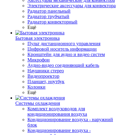
Аксессуары механические для конвектора
Электрические аксессуары для конвектора
Радиатор панельный
Радиатор трубчатый
Радиатор конвекторный
Ещё
Бытовая электроника
Пульт дистанционного управления
Цифровой носитель информации
Кронштейн для аудио и видео систем
Микрофон
Аудио-видео соединяющий кабель
Наушники стерео
Видеопроектор
Планшет, ноутбук
Колонки
Ещё
Системы охлаждения
Комплект воздуховодов для
кондиционирования воздуха
Кондиционирование воздуха - наружний
блок
Кондиционирование воздуха -