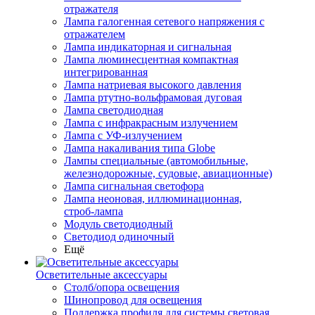
отражателя
Лампа галогенная сетевого напряжения с
отражателем
Лампа индикаторная и сигнальная
Лампа люминесцентная компактная
интегрированная
Лампа натриевая высокого давления
Лампа ртутно-вольфрамовая дуговая
Лампа светодиодная
Лампа с инфракрасным излучением
Лампа с УФ-излучением
Лампа накаливания типа Globe
Лампы специальные (автомобильные,
железнодорожные, судовые, авиационные)
Лампа сигнальная светофора
Лампа неоновая, иллюминационная,
строб-лампа
Модуль светодиодный
Светодиод одиночный
Ещё
Осветительные аксессуары
Столб/опора освещения
Шинопровод для освещения
Поддержка профиля для системы световая