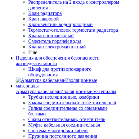
Распределитель на 2 входа с контроллером
давления
Кран радиатора
Кран шаровой
Кран/вентиль водопроводный
Термостат/оголовок термостата радиатора
Клапан поплавковый
Смеситель горячей воды
Клапан электромагнитный
Ещё
Изделия для обеспечения безопасности
жизнедеятельности
Шкаф для противопожарного
оборудования
Арматура кабельная/Изоляционные материалы
Трубки изоляционные, кембрики
Зажим соединительный, ответвительный
Гильза соединительная со срывными
болтами
Сжим ответвительный, ответвитель
Муфта кабельная соединительная
Система маркировки кабеля
Пружина постоянного давления