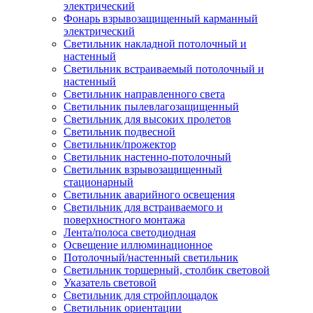
электрический
Фонарь взрывозащищенный карманный
электрический
Светильник накладной потолочный и
настенный
Светильник встраиваемый потолочный и
настенный
Светильник направленного света
Светильник пылевлагозащищенный
Светильник для высоких пролетов
Светильник подвесной
Светильник/прожектор
Светильник настенно-потолочный
Светильник взрывозащищенный
стационарный
Светильник аварийного освещения
Светильник для встраиваемого и
поверхностного монтажа
Лента/полоса светодиодная
Освещение иллюминационное
Потолочный/настенный светильник
Светильник торшерный, столбик световой
Указатель световой
Светильник для стройплощадок
Светильник ориентации