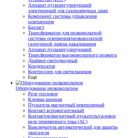
Аппарат пускорегулирующий
электронный для газоразрядных ламп
Компонент системы управления
освещением
Балласт
Трансформатор для низковольтной
системы освещения/низковольтной
галогенной лампы накаливания
Аппарат пускорегулирующий
Трансформатор высоковольтного розжига
Драйвер светодиодный
Конденсатор
Контроллер для светильников
Ещё
Оборудование низковольтное
Реле тепловое
Клемма шинная
Пускатель магнитный реверсивный
Контакт вспомогательный
Контактор/магнитный пускатель/силовое
реле переменного тока (АС)
Выключатель автоматический для защиты
двигателя