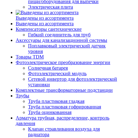
пищи/оборудования для выпечки
Электрическая плита
Выведены из ассортимента
Выведены из ассортимента
Компенсаторы сантехнические
Гибкий соединитель для труб
Аксессуары для канализационной системы
Поплавковый электрический датчик
уровня
Товары TDM
Фотоэлектрическое преобразование энергии
Солнечная батарея
Фотоэлектрический модуль
Сетевой инвертор для фотоэлектрической
установки
Комплектные трансформаторные подстанции
Трубы
Труба пластиковая гладкая
Труба пластиковая гофрированная
Труба оцинкованная
Арматура трубная, распределение, контроль
давления
Клапан стравливания воздуха для
радиатора