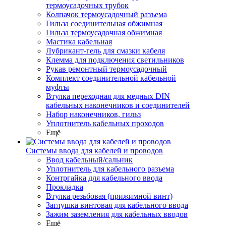
термоусадочных трубок
Колпачок термоусадочный разъема
Гильза соединительная обжимная
Гильза термоусадочная обжимная
Мастика кабельная
Лубрикант-гель для смазки кабеля
Клемма для подключения светильников
Рукав ремонтный термоусадочный
Комплект соединительной кабельной
муфты
Втулка переходная для медных DIN
кабельных наконечников и соединителей
Набор наконечников, гильз
Уплотнитель кабельных проходов
Ещё
Системы ввода для кабелей и проводов
Ввод кабельный/сальник
Уплотнитель для кабельного разъема
Контргайка для кабельного ввода
Прокладка
Втулка резьбовая (прижимной винт)
Заглушка винтовая для кабельного ввода
Зажим заземления для кабельных вводов
Ещё