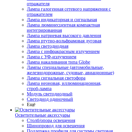
отражателя
Лампа галогенная сетевого напряжения с
отражателем
Лампа индикаторная и сигнальная
Лампа люминесцентная компактная
интегрированная
Лампа натриевая высокого давления
Лампа ртутно-вольфрамовая дуговая
Лампа светодиодная
Лампа с инфракрасным излучением
Лампа с УФ-излучением
Лампа накаливания типа Globe
Лампы специальные (автомобильные,
железнодорожные, судовые, авиационные)
Лампа сигнальная светофора
Лампа неоновая, иллюминационная,
строб-лампа
Модуль светодиодный
Светодиод одиночный
Ещё
Осветительные аксессуары
Столб/опора освещения
Шинопровод для освещения
Поддержка профиля для системы световая