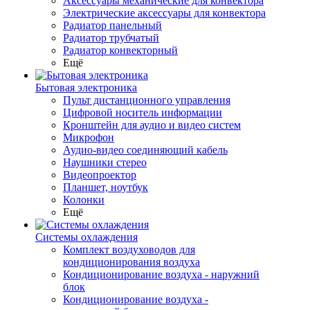
Аксессуары механические для конвектора
Электрические аксессуары для конвектора
Радиатор панельный
Радиатор трубчатый
Радиатор конвекторный
Ещё
Бытовая электроника
Пульт дистанционного управления
Цифровой носитель информации
Кронштейн для аудио и видео систем
Микрофон
Аудио-видео соединяющий кабель
Наушники стерео
Видеопроектор
Планшет, ноутбук
Колонки
Ещё
Системы охлаждения
Комплект воздуховодов для
кондиционирования воздуха
Кондиционирование воздуха - наружний
блок
Кондиционирование воздуха -