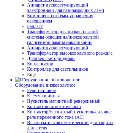
Аппарат пускорегулирующий
электронный для газоразрядных ламп
Компонент системы управления
освещением
Балласт
Трансформатор для низковольтной
системы освещения/низковольтной
галогенной лампы накаливания
Аппарат пускорегулирующий
Трансформатор высоковольтного розжига
Драйвер светодиодный
Конденсатор
Контроллер для светильников
Ещё
Оборудование низковольтное
Реле тепловое
Клемма шинная
Пускатель магнитный реверсивный
Контакт вспомогательный
Контактор/магнитный пускатель/силовое
реле переменного тока (АС)
Выключатель автоматический для защиты
двигателя