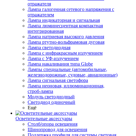
отражателя
Лампа галогенная сетевого напряжения с
отражателем
Лампа индикаторная и сигнальная
Лампа люминесцентная компактная
интегрированная
Лампа натриевая высокого давления
Лампа ртутно-вольфрамовая дуговая
Лампа светодиодная
Лампа с инфракрасным излучением
Лампа с УФ-излучением
Лампа накаливания типа Globe
Лампы специальные (автомобильные,
железнодорожные, судовые, авиационные)
Лампа сигнальная светофора
Лампа неоновая, иллюминационная,
строб-лампа
Модуль светодиодный
Светодиод одиночный
Ещё
Осветительные аксессуары
Столб/опора освещения
Шинопровод для освещения
Поддержка профиля для системы световая