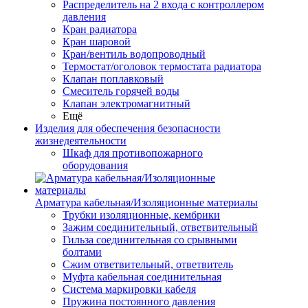
Распределитель на 2 входа с контроллером
давления
Кран радиатора
Кран шаровой
Кран/вентиль водопроводный
Термостат/оголовок термостата радиатора
Клапан поплавковый
Смеситель горячей воды
Клапан электромагнитный
Ещё
Изделия для обеспечения безопасности
жизнедеятельности
Шкаф для противопожарного
оборудования
Арматура кабельная/Изоляционные материалы
Трубки изоляционные, кембрики
Зажим соединительный, ответвительный
Гильза соединительная со срывными
болтами
Сжим ответвительный, ответвитель
Муфта кабельная соединительная
Система маркировки кабеля
Пружина постоянного давления