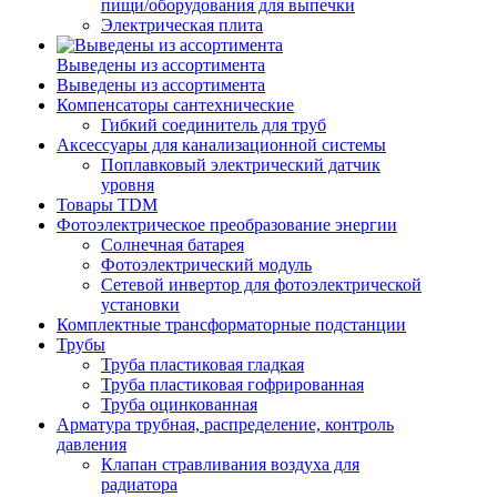
пищи/оборудования для выпечки
Электрическая плита
Выведены из ассортимента
Выведены из ассортимента
Компенсаторы сантехнические
Гибкий соединитель для труб
Аксессуары для канализационной системы
Поплавковый электрический датчик
уровня
Товары TDM
Фотоэлектрическое преобразование энергии
Солнечная батарея
Фотоэлектрический модуль
Сетевой инвертор для фотоэлектрической
установки
Комплектные трансформаторные подстанции
Трубы
Труба пластиковая гладкая
Труба пластиковая гофрированная
Труба оцинкованная
Арматура трубная, распределение, контроль
давления
Клапан стравливания воздуха для
радиатора