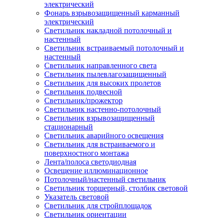
электрический
Фонарь взрывозащищенный карманный
электрический
Светильник накладной потолочный и
настенный
Светильник встраиваемый потолочный и
настенный
Светильник направленного света
Светильник пылевлагозащищенный
Светильник для высоких пролетов
Светильник подвесной
Светильник/прожектор
Светильник настенно-потолочный
Светильник взрывозащищенный
стационарный
Светильник аварийного освещения
Светильник для встраиваемого и
поверхностного монтажа
Лента/полоса светодиодная
Освещение иллюминационное
Потолочный/настенный светильник
Светильник торшерный, столбик световой
Указатель световой
Светильник для стройплощадок
Светильник ориентации