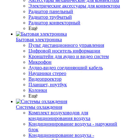
Аксессуары механические для конвектора
Электрические аксессуары для конвектора
Радиатор панельный
Радиатор трубчатый
Радиатор конвекторный
Ещё
Бытовая электроника
Пульт дистанционного управления
Цифровой носитель информации
Кронштейн для аудио и видео систем
Микрофон
Аудио-видео соединяющий кабель
Наушники стерео
Видеопроектор
Планшет, ноутбук
Колонки
Ещё
Системы охлаждения
Комплект воздуховодов для
кондиционирования воздуха
Кондиционирование воздуха - наружний
блок
Кондиционирование воздуха -