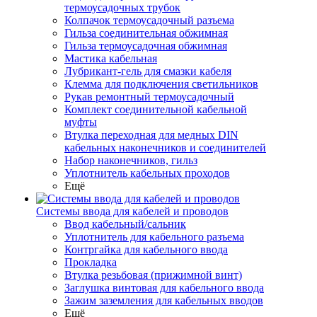
термоусадочных трубок
Колпачок термоусадочный разъема
Гильза соединительная обжимная
Гильза термоусадочная обжимная
Мастика кабельная
Лубрикант-гель для смазки кабеля
Клемма для подключения светильников
Рукав ремонтный термоусадочный
Комплект соединительной кабельной
муфты
Втулка переходная для медных DIN
кабельных наконечников и соединителей
Набор наконечников, гильз
Уплотнитель кабельных проходов
Ещё
Системы ввода для кабелей и проводов
Ввод кабельный/сальник
Уплотнитель для кабельного разъема
Контргайка для кабельного ввода
Прокладка
Втулка резьбовая (прижимной винт)
Заглушка винтовая для кабельного ввода
Зажим заземления для кабельных вводов
Ещё