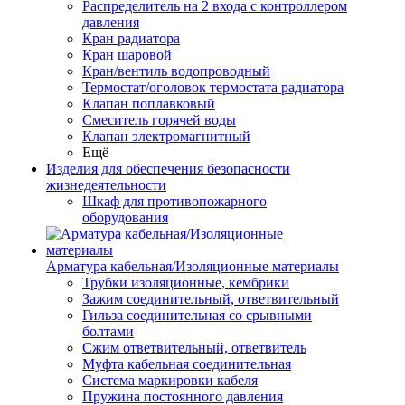
Распределитель на 2 входа с контроллером
давления
Кран радиатора
Кран шаровой
Кран/вентиль водопроводный
Термостат/оголовок термостата радиатора
Клапан поплавковый
Смеситель горячей воды
Клапан электромагнитный
Ещё
Изделия для обеспечения безопасности
жизнедеятельности
Шкаф для противопожарного
оборудования
Арматура кабельная/Изоляционные материалы
Трубки изоляционные, кембрики
Зажим соединительный, ответвительный
Гильза соединительная со срывными
болтами
Сжим ответвительный, ответвитель
Муфта кабельная соединительная
Система маркировки кабеля
Пружина постоянного давления