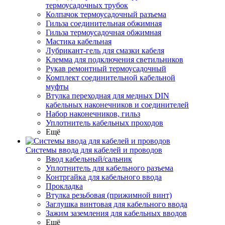
термоусадочных трубок
Колпачок термоусадочный разъема
Гильза соединительная обжимная
Гильза термоусадочная обжимная
Мастика кабельная
Лубрикант-гель для смазки кабеля
Клемма для подключения светильников
Рукав ремонтный термоусадочный
Комплект соединительной кабельной
муфты
Втулка переходная для медных DIN
кабельных наконечников и соединителей
Набор наконечников, гильз
Уплотнитель кабельных проходов
Ещё
Системы ввода для кабелей и проводов
Ввод кабельный/сальник
Уплотнитель для кабельного разъема
Контргайка для кабельного ввода
Прокладка
Втулка резьбовая (прижимной винт)
Заглушка винтовая для кабельного ввода
Зажим заземления для кабельных вводов
Ещё