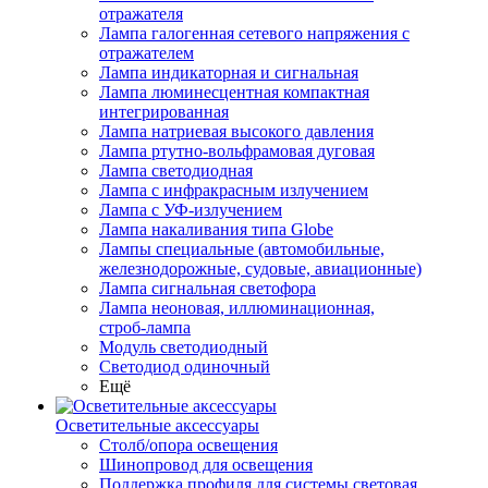
отражателя
Лампа галогенная сетевого напряжения с
отражателем
Лампа индикаторная и сигнальная
Лампа люминесцентная компактная
интегрированная
Лампа натриевая высокого давления
Лампа ртутно-вольфрамовая дуговая
Лампа светодиодная
Лампа с инфракрасным излучением
Лампа с УФ-излучением
Лампа накаливания типа Globe
Лампы специальные (автомобильные,
железнодорожные, судовые, авиационные)
Лампа сигнальная светофора
Лампа неоновая, иллюминационная,
строб-лампа
Модуль светодиодный
Светодиод одиночный
Ещё
Осветительные аксессуары
Столб/опора освещения
Шинопровод для освещения
Поддержка профиля для системы световая