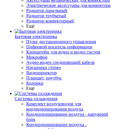
Аксессуары механические для конвектора
Электрические аксессуары для конвектора
Радиатор панельный
Радиатор трубчатый
Радиатор конвекторный
Ещё
Бытовая электроника
Пульт дистанционного управления
Цифровой носитель информации
Кронштейн для аудио и видео систем
Микрофон
Аудио-видео соединяющий кабель
Наушники стерео
Видеопроектор
Планшет, ноутбук
Колонки
Ещё
Системы охлаждения
Комплект воздуховодов для
кондиционирования воздуха
Кондиционирование воздуха - наружний
блок
Кондиционирование воздуха -