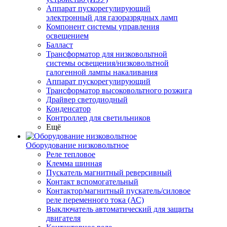
Аппарат пускорегулирующий
электронный для газоразрядных ламп
Компонент системы управления
освещением
Балласт
Трансформатор для низковольтной
системы освещения/низковольтной
галогенной лампы накаливания
Аппарат пускорегулирующий
Трансформатор высоковольтного розжига
Драйвер светодиодный
Конденсатор
Контроллер для светильников
Ещё
Оборудование низковольтное
Реле тепловое
Клемма шинная
Пускатель магнитный реверсивный
Контакт вспомогательный
Контактор/магнитный пускатель/силовое
реле переменного тока (АС)
Выключатель автоматический для защиты
двигателя