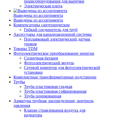
пищи/оборудования для выпечки
Электрическая плита
Выведены из ассортимента
Выведены из ассортимента
Компенсаторы сантехнические
Гибкий соединитель для труб
Аксессуары для канализационной системы
Поплавковый электрический датчик
уровня
Товары TDM
Фотоэлектрическое преобразование энергии
Солнечная батарея
Фотоэлектрический модуль
Сетевой инвертор для фотоэлектрической
установки
Комплектные трансформаторные подстанции
Трубы
Труба пластиковая гладкая
Труба пластиковая гофрированная
Труба оцинкованная
Арматура трубная, распределение, контроль
давления
Клапан стравливания воздуха для
радиатора