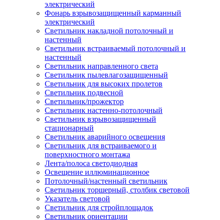
электрический
Фонарь взрывозащищенный карманный
электрический
Светильник накладной потолочный и
настенный
Светильник встраиваемый потолочный и
настенный
Светильник направленного света
Светильник пылевлагозащищенный
Светильник для высоких пролетов
Светильник подвесной
Светильник/прожектор
Светильник настенно-потолочный
Светильник взрывозащищенный
стационарный
Светильник аварийного освещения
Светильник для встраиваемого и
поверхностного монтажа
Лента/полоса светодиодная
Освещение иллюминационное
Потолочный/настенный светильник
Светильник торшерный, столбик световой
Указатель световой
Светильник для стройплощадок
Светильник ориентации