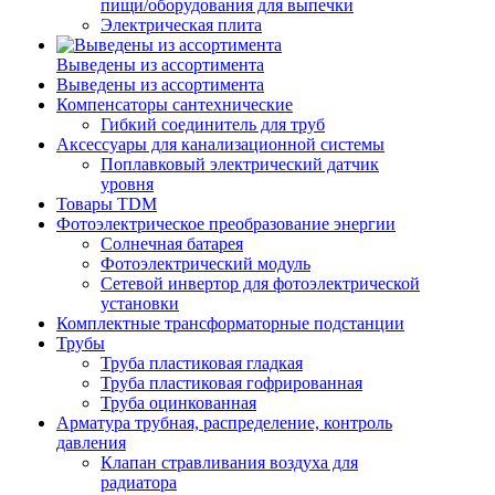
пищи/оборудования для выпечки
Электрическая плита
Выведены из ассортимента
Выведены из ассортимента
Компенсаторы сантехнические
Гибкий соединитель для труб
Аксессуары для канализационной системы
Поплавковый электрический датчик
уровня
Товары TDM
Фотоэлектрическое преобразование энергии
Солнечная батарея
Фотоэлектрический модуль
Сетевой инвертор для фотоэлектрической
установки
Комплектные трансформаторные подстанции
Трубы
Труба пластиковая гладкая
Труба пластиковая гофрированная
Труба оцинкованная
Арматура трубная, распределение, контроль
давления
Клапан стравливания воздуха для
радиатора