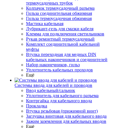
термоусадочных трубок
Колпачок термоусадочный разъема
Гильза соединительная обжимная
Гильза термоусадочная обжимная
Мастика кабельная
Лубрикант-гель для смазки кабеля
Клемма для подключения светильников
Рукав ремонтный термоусадочный
Комплект соединительной кабельной
муфты
Втулка переходная для медных DIN
кабельных наконечников и соединителей
Набор наконечников, гильз
Уплотнитель кабельных проходов
Ещё
Системы ввода для кабелей и проводов
Ввод кабельный/сальник
Уплотнитель для кабельного разъема
Контргайка для кабельного ввода
Прокладка
Втулка резьбовая (прижимной винт)
Заглушка винтовая для кабельного ввода
Зажим заземления для кабельных вводов
Ещё