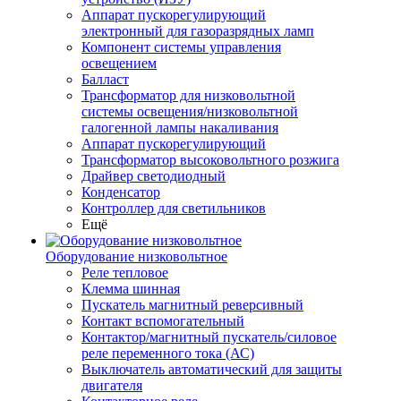
Аппарат пускорегулирующий
электронный для газоразрядных ламп
Компонент системы управления
освещением
Балласт
Трансформатор для низковольтной
системы освещения/низковольтной
галогенной лампы накаливания
Аппарат пускорегулирующий
Трансформатор высоковольтного розжига
Драйвер светодиодный
Конденсатор
Контроллер для светильников
Ещё
Оборудование низковольтное
Реле тепловое
Клемма шинная
Пускатель магнитный реверсивный
Контакт вспомогательный
Контактор/магнитный пускатель/силовое
реле переменного тока (АС)
Выключатель автоматический для защиты
двигателя