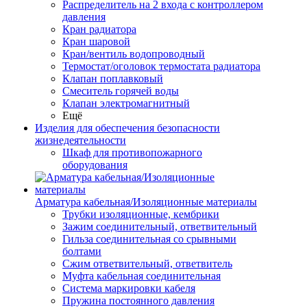
Распределитель на 2 входа с контроллером
давления
Кран радиатора
Кран шаровой
Кран/вентиль водопроводный
Термостат/оголовок термостата радиатора
Клапан поплавковый
Смеситель горячей воды
Клапан электромагнитный
Ещё
Изделия для обеспечения безопасности
жизнедеятельности
Шкаф для противопожарного
оборудования
Арматура кабельная/Изоляционные материалы
Трубки изоляционные, кембрики
Зажим соединительный, ответвительный
Гильза соединительная со срывными
болтами
Сжим ответвительный, ответвитель
Муфта кабельная соединительная
Система маркировки кабеля
Пружина постоянного давления