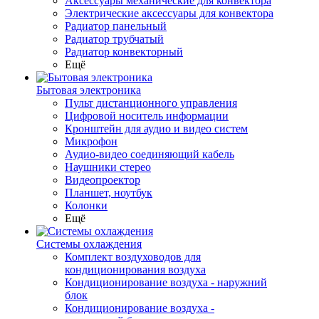
Аксессуары механические для конвектора
Электрические аксессуары для конвектора
Радиатор панельный
Радиатор трубчатый
Радиатор конвекторный
Ещё
Бытовая электроника
Пульт дистанционного управления
Цифровой носитель информации
Кронштейн для аудио и видео систем
Микрофон
Аудио-видео соединяющий кабель
Наушники стерео
Видеопроектор
Планшет, ноутбук
Колонки
Ещё
Системы охлаждения
Комплект воздуховодов для
кондиционирования воздуха
Кондиционирование воздуха - наружний
блок
Кондиционирование воздуха -