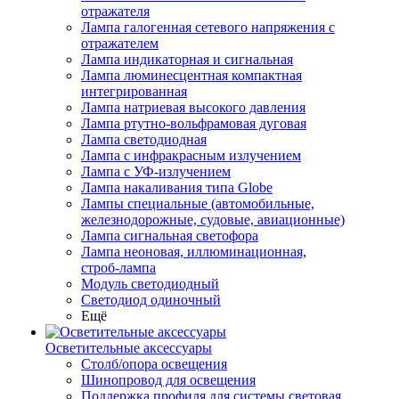
отражателя
Лампа галогенная сетевого напряжения с
отражателем
Лампа индикаторная и сигнальная
Лампа люминесцентная компактная
интегрированная
Лампа натриевая высокого давления
Лампа ртутно-вольфрамовая дуговая
Лампа светодиодная
Лампа с инфракрасным излучением
Лампа с УФ-излучением
Лампа накаливания типа Globe
Лампы специальные (автомобильные,
железнодорожные, судовые, авиационные)
Лампа сигнальная светофора
Лампа неоновая, иллюминационная,
строб-лампа
Модуль светодиодный
Светодиод одиночный
Ещё
Осветительные аксессуары
Столб/опора освещения
Шинопровод для освещения
Поддержка профиля для системы световая