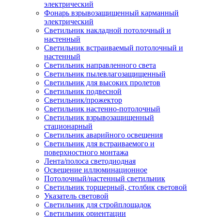
электрический
Фонарь взрывозащищенный карманный
электрический
Светильник накладной потолочный и
настенный
Светильник встраиваемый потолочный и
настенный
Светильник направленного света
Светильник пылевлагозащищенный
Светильник для высоких пролетов
Светильник подвесной
Светильник/прожектор
Светильник настенно-потолочный
Светильник взрывозащищенный
стационарный
Светильник аварийного освещения
Светильник для встраиваемого и
поверхностного монтажа
Лента/полоса светодиодная
Освещение иллюминационное
Потолочный/настенный светильник
Светильник торшерный, столбик световой
Указатель световой
Светильник для стройплощадок
Светильник ориентации