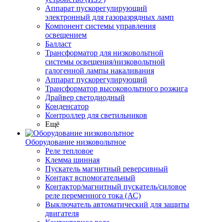
Аппарат пускорегулирующий
электронный для газоразрядных ламп
Компонент системы управления
освещением
Балласт
Трансформатор для низковольтной
системы освещения/низковольтной
галогенной лампы накаливания
Аппарат пускорегулирующий
Трансформатор высоковольтного розжига
Драйвер светодиодный
Конденсатор
Контроллер для светильников
Ещё
Оборудование низковольтное
Реле тепловое
Клемма шинная
Пускатель магнитный реверсивный
Контакт вспомогательный
Контактор/магнитный пускатель/силовое
реле переменного тока (АС)
Выключатель автоматический для защиты
двигателя