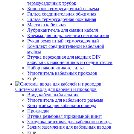
термоусадочных трубок
Колпачок термоусадочный разъема
Гильза соединительная обжимная
Гильза термоусадочная обжимная
Мастика кабельная
Лубрикант-гель для смазки кабеля
Клемма для подключения светильников
Рукав ремонтный термоусадочный
Комплект соединительной кабельной
муфты
Втулка переходная для медных DIN
кабельных наконечников и соединителей
Набор наконечников, гильз
Уплотнитель кабельных проходов
Ещё
Системы ввода для кабелей и проводов
Ввод кабельный/сальник
Уплотнитель для кабельного разъема
Контргайка для кабельного ввода
Прокладка
Втулка резьбовая (прижимной винт)
Заглушка винтовая для кабельного ввода
Зажим заземления для кабельных вводов
Ещё