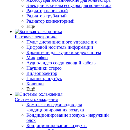
Аксессуары механические для конвектора
Электрические аксессуары для конвектора
Радиатор панельный
Радиатор трубчатый
Радиатор конвекторный
Ещё
Бытовая электроника
Пульт дистанционного управления
Цифровой носитель информации
Кронштейн для аудио и видео систем
Микрофон
Аудио-видео соединяющий кабель
Наушники стерео
Видеопроектор
Планшет, ноутбук
Колонки
Ещё
Системы охлаждения
Комплект воздуховодов для
кондиционирования воздуха
Кондиционирование воздуха - наружний
блок
Кондиционирование воздуха -