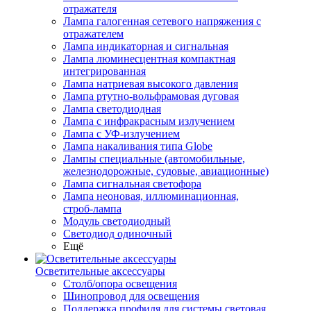
отражателя
Лампа галогенная сетевого напряжения с
отражателем
Лампа индикаторная и сигнальная
Лампа люминесцентная компактная
интегрированная
Лампа натриевая высокого давления
Лампа ртутно-вольфрамовая дуговая
Лампа светодиодная
Лампа с инфракрасным излучением
Лампа с УФ-излучением
Лампа накаливания типа Globe
Лампы специальные (автомобильные,
железнодорожные, судовые, авиационные)
Лампа сигнальная светофора
Лампа неоновая, иллюминационная,
строб-лампа
Модуль светодиодный
Светодиод одиночный
Ещё
Осветительные аксессуары
Столб/опора освещения
Шинопровод для освещения
Поддержка профиля для системы световая