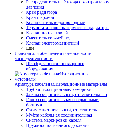
Распределитель на 2 входа с контроллером
давления
Кран радиатора
Кран шаровой
Кран/вентиль водопроводный
Термостат/оголовок термостата радиатора
Клапан поплавковый
Смеситель горячей воды
Клапан электромагнитный
Ещё
Изделия для обеспечения безопасности
жизнедеятельности
Шкаф для противопожарного
оборудования
Арматура кабельная/Изоляционные материалы
Трубки изоляционные, кембрики
Зажим соединительный, ответвительный
Гильза соединительная со срывными
болтами
Сжим ответвительный, ответвитель
Муфта кабельная соединительная
Система маркировки кабеля
Пружина постоянного давления