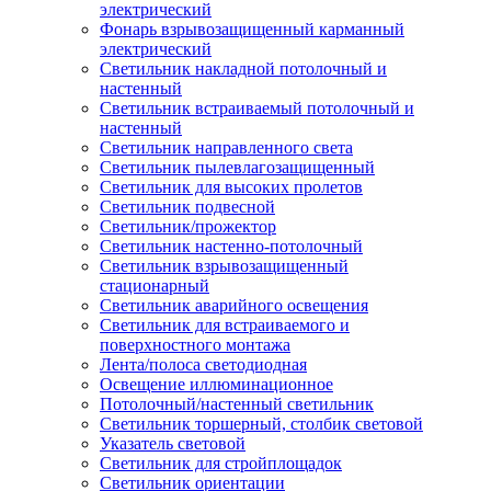
электрический
Фонарь взрывозащищенный карманный
электрический
Светильник накладной потолочный и
настенный
Светильник встраиваемый потолочный и
настенный
Светильник направленного света
Светильник пылевлагозащищенный
Светильник для высоких пролетов
Светильник подвесной
Светильник/прожектор
Светильник настенно-потолочный
Светильник взрывозащищенный
стационарный
Светильник аварийного освещения
Светильник для встраиваемого и
поверхностного монтажа
Лента/полоса светодиодная
Освещение иллюминационное
Потолочный/настенный светильник
Светильник торшерный, столбик световой
Указатель световой
Светильник для стройплощадок
Светильник ориентации