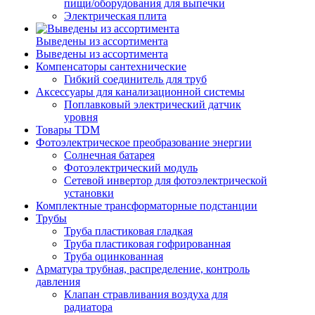
пищи/оборудования для выпечки
Электрическая плита
Выведены из ассортимента
Выведены из ассортимента
Компенсаторы сантехнические
Гибкий соединитель для труб
Аксессуары для канализационной системы
Поплавковый электрический датчик
уровня
Товары TDM
Фотоэлектрическое преобразование энергии
Солнечная батарея
Фотоэлектрический модуль
Сетевой инвертор для фотоэлектрической
установки
Комплектные трансформаторные подстанции
Трубы
Труба пластиковая гладкая
Труба пластиковая гофрированная
Труба оцинкованная
Арматура трубная, распределение, контроль
давления
Клапан стравливания воздуха для
радиатора