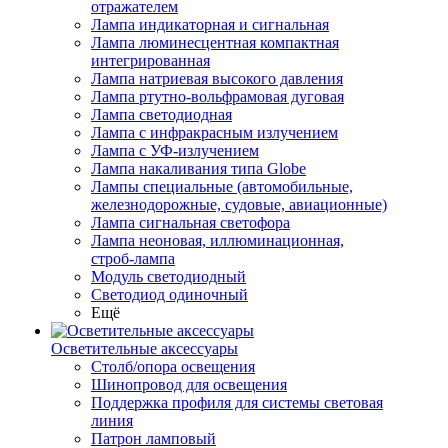
отражателем
Лампа индикаторная и сигнальная
Лампа люминесцентная компактная
интегрированная
Лампа натриевая высокого давления
Лампа ртутно-вольфрамовая дуговая
Лампа светодиодная
Лампа с инфракрасным излучением
Лампа с УФ-излучением
Лампа накаливания типа Globe
Лампы специальные (автомобильные,
железнодорожные, судовые, авиационные)
Лампа сигнальная светофора
Лампа неоновая, иллюминационная,
строб-лампа
Модуль светодиодный
Светодиод одиночный
Ещё
Осветительные аксессуары
Столб/опора освещения
Шинопровод для освещения
Поддержка профиля для системы световая
линия
Патрон ламповый