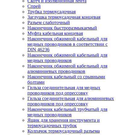
Скотч и изоляционная лента
Спрей
Трубка термоусадочная
Заглушка термоусадочная концевая
Разъем слаботочный
Наконечник быстроразмыкаемый
Муфта кабельная концевая
Наконечник обжимной кабельный для
медных проводников в соответствии с
DIN 46236
Наконечник обжимной кабельный для
медных проводников
Наконечник обжимной кабельный для
алюминиевых проводников
Наконечник кабельный со срывными
болтами
Гильза соединительная для медных
проводников под опрессовку
Гильза соединительная для алюминиевых
проводников под опрессовку
Наконечник кабельный трубчатый для
медных проводников
Ящик для хранения инструмента и
термоусадочных трубок
Колпачок термоусадочный разъема