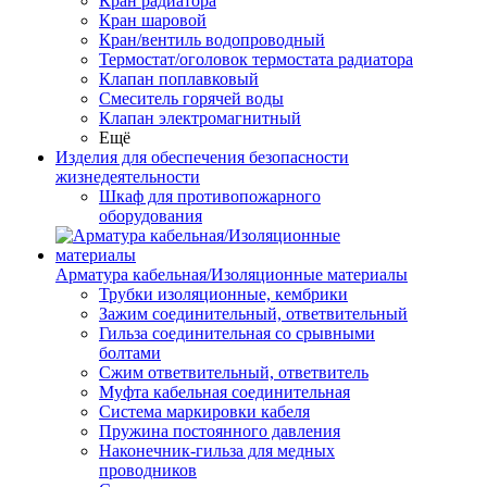
Кран радиатора
Кран шаровой
Кран/вентиль водопроводный
Термостат/оголовок термостата радиатора
Клапан поплавковый
Смеситель горячей воды
Клапан электромагнитный
Ещё
Изделия для обеспечения безопасности
жизнедеятельности
Шкаф для противопожарного
оборудования
Арматура кабельная/Изоляционные материалы
Трубки изоляционные, кембрики
Зажим соединительный, ответвительный
Гильза соединительная со срывными
болтами
Сжим ответвительный, ответвитель
Муфта кабельная соединительная
Система маркировки кабеля
Пружина постоянного давления
Наконечник-гильза для медных
проводников