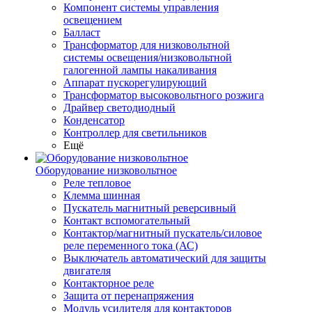
Компонент системы управления
освещением
Балласт
Трансформатор для низковольтной
системы освещения/низковольтной
галогенной лампы накаливания
Аппарат пускорегулирующий
Трансформатор высоковольтного розжига
Драйвер светодиодный
Конденсатор
Контроллер для светильников
Ещё
Оборудование низковольтное
Реле тепловое
Клемма шинная
Пускатель магнитный реверсивный
Контакт вспомогательный
Контактор/магнитный пускатель/силовое
реле переменного тока (АС)
Выключатель автоматический для защиты
двигателя
Контакторное реле
Защита от перенапряжения
Модуль усилителя для контакторов