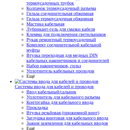
термоусадочных трубок
Колпачок термоусадочный разъема
Гильза соединительная обжимная
Гильза термоусадочная обжимная
Мастика кабельная
Лубрикант-гель для смазки кабеля
Клемма для подключения светильников
Рукав ремонтный термоусадочный
Комплект соединительной кабельной
муфты
Втулка переходная для медных DIN
кабельных наконечников и соединителей
Набор наконечников, гильз
Уплотнитель кабельных проходов
Ещё
Системы ввода для кабелей и проводов
Ввод кабельный/сальник
Уплотнитель для кабельного разъема
Контргайка для кабельного ввода
Прокладка
Втулка резьбовая (прижимной винт)
Заглушка винтовая для кабельного ввода
Зажим заземления для кабельных вводов
Ещё