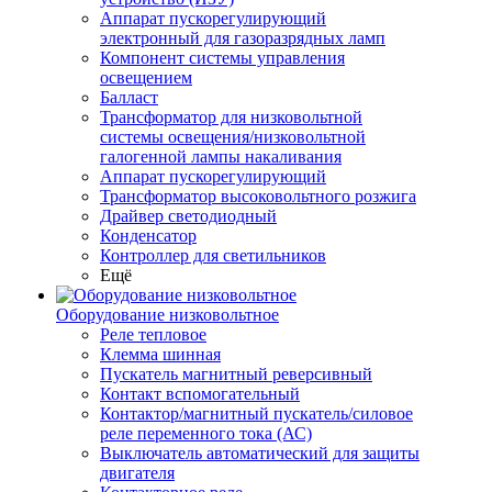
Аппарат пускорегулирующий
электронный для газоразрядных ламп
Компонент системы управления
освещением
Балласт
Трансформатор для низковольтной
системы освещения/низковольтной
галогенной лампы накаливания
Аппарат пускорегулирующий
Трансформатор высоковольтного розжига
Драйвер светодиодный
Конденсатор
Контроллер для светильников
Ещё
Оборудование низковольтное
Реле тепловое
Клемма шинная
Пускатель магнитный реверсивный
Контакт вспомогательный
Контактор/магнитный пускатель/силовое
реле переменного тока (АС)
Выключатель автоматический для защиты
двигателя