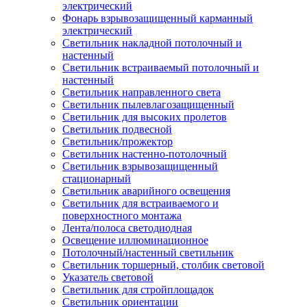
электрический
Фонарь взрывозащищенный карманный
электрический
Светильник накладной потолочный и
настенный
Светильник встраиваемый потолочный и
настенный
Светильник направленного света
Светильник пылевлагозащищенный
Светильник для высоких пролетов
Светильник подвесной
Светильник/прожектор
Светильник настенно-потолочный
Светильник взрывозащищенный
стационарный
Светильник аварийного освещения
Светильник для встраиваемого и
поверхностного монтажа
Лента/полоса светодиодная
Освещение иллюминационное
Потолочный/настенный светильник
Светильник торшерный, столбик световой
Указатель световой
Светильник для стройплощадок
Светильник ориентации