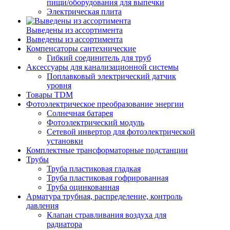
пищи/оборудования для выпечки
Электрическая плита
Выведены из ассортимента
Выведены из ассортимента
Компенсаторы сантехнические
Гибкий соединитель для труб
Аксессуары для канализационной системы
Поплавковый электрический датчик
уровня
Товары TDM
Фотоэлектрическое преобразование энергии
Солнечная батарея
Фотоэлектрический модуль
Сетевой инвертор для фотоэлектрической
установки
Комплектные трансформаторные подстанции
Трубы
Труба пластиковая гладкая
Труба пластиковая гофрированная
Труба оцинкованная
Арматура трубная, распределение, контроль
давления
Клапан стравливания воздуха для
радиатора