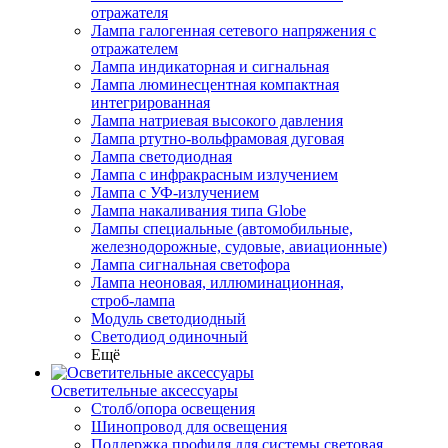
отражателя
Лампа галогенная сетевого напряжения с
отражателем
Лампа индикаторная и сигнальная
Лампа люминесцентная компактная
интегрированная
Лампа натриевая высокого давления
Лампа ртутно-вольфрамовая дуговая
Лампа светодиодная
Лампа с инфракрасным излучением
Лампа с УФ-излучением
Лампа накаливания типа Globe
Лампы специальные (автомобильные,
железнодорожные, судовые, авиационные)
Лампа сигнальная светофора
Лампа неоновая, иллюминационная,
строб-лампа
Модуль светодиодный
Светодиод одиночный
Ещё
Осветительные аксессуары
Столб/опора освещения
Шинопровод для освещения
Поддержка профиля для системы световая