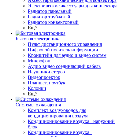
Аксессуары механические для конвектора
Электрические аксессуары для конвектора
Радиатор панельный
Радиатор трубчатый
Радиатор конвекторный
Ещё
Бытовая электроника
Пульт дистанционного управления
Цифровой носитель информации
Кронштейн для аудио и видео систем
Микрофон
Аудио-видео соединяющий кабель
Наушники стерео
Видеопроектор
Планшет, ноутбук
Колонки
Ещё
Системы охлаждения
Комплект воздуховодов для
кондиционирования воздуха
Кондиционирование воздуха - наружний
блок
Кондиционирование воздуха -