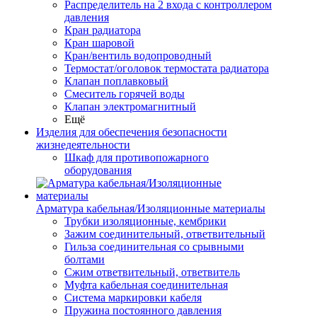
Распределитель на 2 входа с контроллером
давления
Кран радиатора
Кран шаровой
Кран/вентиль водопроводный
Термостат/оголовок термостата радиатора
Клапан поплавковый
Смеситель горячей воды
Клапан электромагнитный
Ещё
Изделия для обеспечения безопасности
жизнедеятельности
Шкаф для противопожарного
оборудования
Арматура кабельная/Изоляционные материалы
Трубки изоляционные, кембрики
Зажим соединительный, ответвительный
Гильза соединительная со срывными
болтами
Сжим ответвительный, ответвитель
Муфта кабельная соединительная
Система маркировки кабеля
Пружина постоянного давления