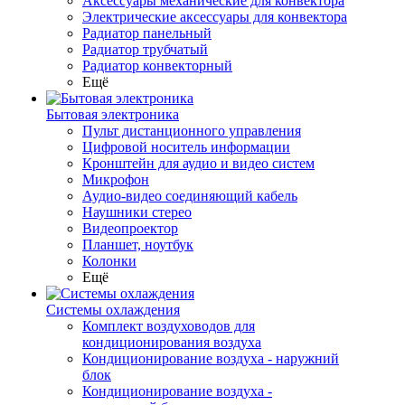
Аксессуары механические для конвектора
Электрические аксессуары для конвектора
Радиатор панельный
Радиатор трубчатый
Радиатор конвекторный
Ещё
Бытовая электроника
Пульт дистанционного управления
Цифровой носитель информации
Кронштейн для аудио и видео систем
Микрофон
Аудио-видео соединяющий кабель
Наушники стерео
Видеопроектор
Планшет, ноутбук
Колонки
Ещё
Системы охлаждения
Комплект воздуховодов для
кондиционирования воздуха
Кондиционирование воздуха - наружний
блок
Кондиционирование воздуха -