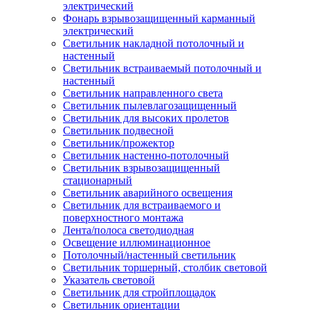
электрический
Фонарь взрывозащищенный карманный
электрический
Светильник накладной потолочный и
настенный
Светильник встраиваемый потолочный и
настенный
Светильник направленного света
Светильник пылевлагозащищенный
Светильник для высоких пролетов
Светильник подвесной
Светильник/прожектор
Светильник настенно-потолочный
Светильник взрывозащищенный
стационарный
Светильник аварийного освещения
Светильник для встраиваемого и
поверхностного монтажа
Лента/полоса светодиодная
Освещение иллюминационное
Потолочный/настенный светильник
Светильник торшерный, столбик световой
Указатель световой
Светильник для стройплощадок
Светильник ориентации