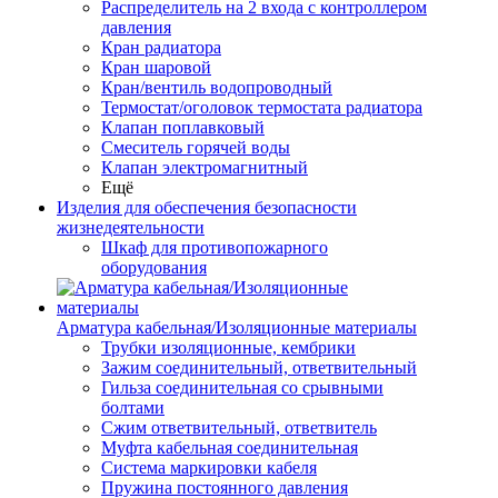
Распределитель на 2 входа с контроллером
давления
Кран радиатора
Кран шаровой
Кран/вентиль водопроводный
Термостат/оголовок термостата радиатора
Клапан поплавковый
Смеситель горячей воды
Клапан электромагнитный
Ещё
Изделия для обеспечения безопасности
жизнедеятельности
Шкаф для противопожарного
оборудования
Арматура кабельная/Изоляционные материалы
Трубки изоляционные, кембрики
Зажим соединительный, ответвительный
Гильза соединительная со срывными
болтами
Сжим ответвительный, ответвитель
Муфта кабельная соединительная
Система маркировки кабеля
Пружина постоянного давления