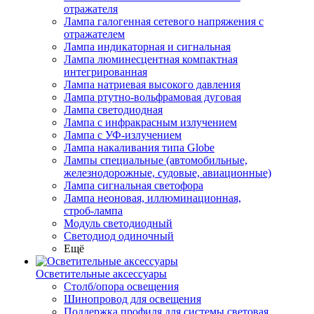
отражателя
Лампа галогенная сетевого напряжения с
отражателем
Лампа индикаторная и сигнальная
Лампа люминесцентная компактная
интегрированная
Лампа натриевая высокого давления
Лампа ртутно-вольфрамовая дуговая
Лампа светодиодная
Лампа с инфракрасным излучением
Лампа с УФ-излучением
Лампа накаливания типа Globe
Лампы специальные (автомобильные,
железнодорожные, судовые, авиационные)
Лампа сигнальная светофора
Лампа неоновая, иллюминационная,
строб-лампа
Модуль светодиодный
Светодиод одиночный
Ещё
Осветительные аксессуары
Столб/опора освещения
Шинопровод для освещения
Поддержка профиля для системы световая