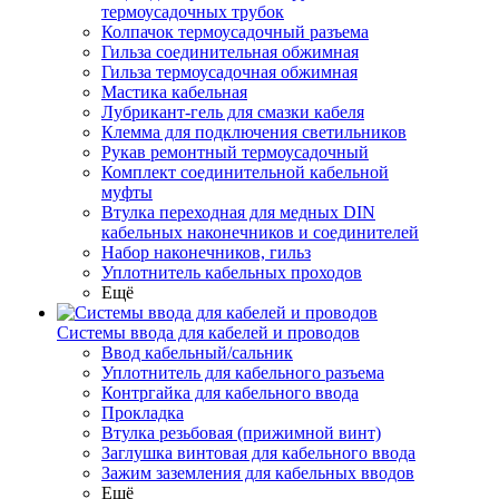
термоусадочных трубок
Колпачок термоусадочный разъема
Гильза соединительная обжимная
Гильза термоусадочная обжимная
Мастика кабельная
Лубрикант-гель для смазки кабеля
Клемма для подключения светильников
Рукав ремонтный термоусадочный
Комплект соединительной кабельной
муфты
Втулка переходная для медных DIN
кабельных наконечников и соединителей
Набор наконечников, гильз
Уплотнитель кабельных проходов
Ещё
Системы ввода для кабелей и проводов
Ввод кабельный/сальник
Уплотнитель для кабельного разъема
Контргайка для кабельного ввода
Прокладка
Втулка резьбовая (прижимной винт)
Заглушка винтовая для кабельного ввода
Зажим заземления для кабельных вводов
Ещё