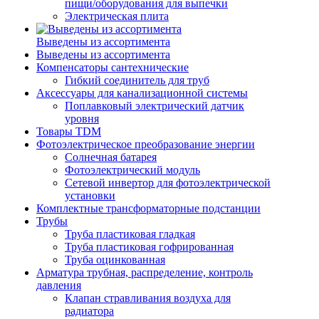
пищи/оборудования для выпечки
Электрическая плита
Выведены из ассортимента
Выведены из ассортимента
Компенсаторы сантехнические
Гибкий соединитель для труб
Аксессуары для канализационной системы
Поплавковый электрический датчик
уровня
Товары TDM
Фотоэлектрическое преобразование энергии
Солнечная батарея
Фотоэлектрический модуль
Сетевой инвертор для фотоэлектрической
установки
Комплектные трансформаторные подстанции
Трубы
Труба пластиковая гладкая
Труба пластиковая гофрированная
Труба оцинкованная
Арматура трубная, распределение, контроль
давления
Клапан стравливания воздуха для
радиатора