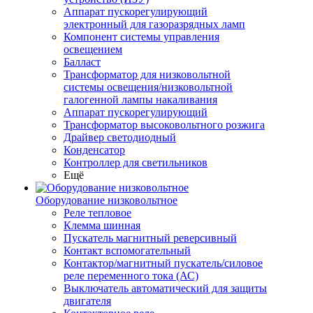
Аппарат пускорегулирующий
электронный для газоразрядных ламп
Компонент системы управления
освещением
Балласт
Трансформатор для низковольтной
системы освещения/низковольтной
галогенной лампы накаливания
Аппарат пускорегулирующий
Трансформатор высоковольтного розжига
Драйвер светодиодный
Конденсатор
Контроллер для светильников
Ещё
Оборудование низковольтное
Реле тепловое
Клемма шинная
Пускатель магнитный реверсивный
Контакт вспомогательный
Контактор/магнитный пускатель/силовое
реле переменного тока (АС)
Выключатель автоматический для защиты
двигателя