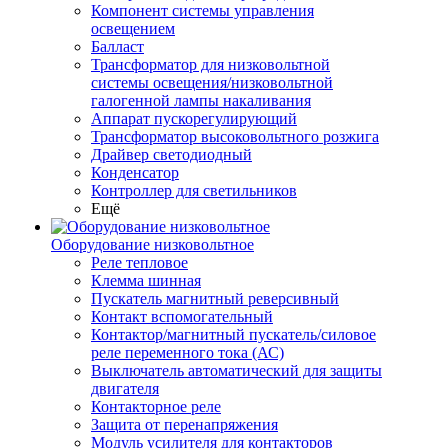
Компонент системы управления
освещением
Балласт
Трансформатор для низковольтной
системы освещения/низковольтной
галогенной лампы накаливания
Аппарат пускорегулирующий
Трансформатор высоковольтного розжига
Драйвер светодиодный
Конденсатор
Контроллер для светильников
Ещё
Оборудование низковольтное
Реле тепловое
Клемма шинная
Пускатель магнитный реверсивный
Контакт вспомогательный
Контактор/магнитный пускатель/силовое
реле переменного тока (АС)
Выключатель автоматический для защиты
двигателя
Контакторное реле
Защита от перенапряжения
Модуль усилителя для контакторов