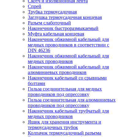
Скотч и изоляционная лента
Спрей
Трубка термоусадочная
Заглушка термоусадочная концевая
Разъем слаботочный
Наконечник быстроразмыкаемый
Муфта кабельная концевая
Наконечник обжимной кабельный для
медных проводников в соответствии с
DIN 46236
Наконечник обжимной кабельный для
медных проводников
Наконечник обжимной кабельный для
алюминиевых проводников
Наконечник кабельный со срывными
болтами
Гильза соединительная для медных
проводников под опрессовку
Гильза соединительная для алюминиевых
проводников под опрессовку
Наконечник кабельный трубчатый для
медных проводников
Ящик для хранения инструмента и
термоусадочных трубок
Колпачок термоусадочный разъема