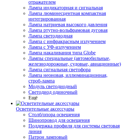
отражателем
Лампа индикаторная и сигнальная
Лампа люминесцентная компактная
интегрированная
Лампа натриевая высокого давления
Лампа ртутно-вольфрамовая дуговая
Лампа светодиодная
Лампа с инфракрасным излучением
Лампа с УФ-излучением
Лампа накаливания типа Globe
Лампы специальные (автомобильные,
железнодорожные, судовые, авиационные)
Лампа сигнальная светофора
Лампа неоновая, иллюминационная,
строб-лампа
Модуль светодиодный
Светодиод одиночный
Ещё
Осветительные аксессуары
Столб/опора освещения
Шинопровод для освещения
Поддержка профиля для системы световая
линия
Патрон ламповый