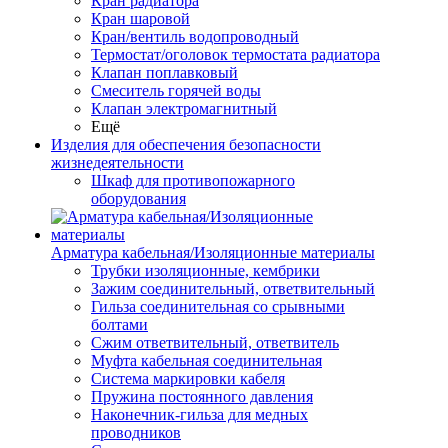
Кран радиатора
Кран шаровой
Кран/вентиль водопроводный
Термостат/оголовок термостата радиатора
Клапан поплавковый
Смеситель горячей воды
Клапан электромагнитный
Ещё
Изделия для обеспечения безопасности
жизнедеятельности
Шкаф для противопожарного
оборудования
Арматура кабельная/Изоляционные материалы
Трубки изоляционные, кембрики
Зажим соединительный, ответвительный
Гильза соединительная со срывными
болтами
Сжим ответвительный, ответвитель
Муфта кабельная соединительная
Система маркировки кабеля
Пружина постоянного давления
Наконечник-гильза для медных
проводников