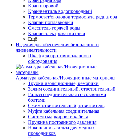
Кран радиатора
Кран шаровой
Кран/вентиль водопроводный
Термостат/оголовок термостата радиатора
Клапан поплавковый
Смеситель горячей воды
Клапан электромагнитный
Ещё
Изделия для обеспечения безопасности
жизнедеятельности
Шкаф для противопожарного
оборудования
Арматура кабельная/Изоляционные материалы
Трубки изоляционные, кембрики
Зажим соединительный, ответвительный
Гильза соединительная со срывными
болтами
Сжим ответвительный, ответвитель
Муфта кабельная соединительная
Система маркировки кабеля
Пружина постоянного давления
Наконечник-гильза для медных
проводников