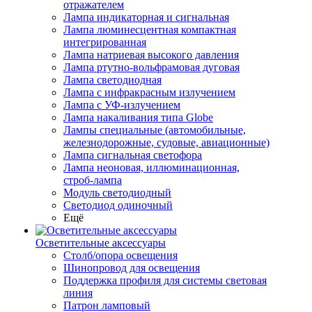
отражателем
Лампа индикаторная и сигнальная
Лампа люминесцентная компактная
интегрированная
Лампа натриевая высокого давления
Лампа ртутно-вольфрамовая дуговая
Лампа светодиодная
Лампа с инфракрасным излучением
Лампа с УФ-излучением
Лампа накаливания типа Globe
Лампы специальные (автомобильные,
железнодорожные, судовые, авиационные)
Лампа сигнальная светофора
Лампа неоновая, иллюминационная,
строб-лампа
Модуль светодиодный
Светодиод одиночный
Ещё
Осветительные аксессуары
Столб/опора освещения
Шинопровод для освещения
Поддержка профиля для системы световая
линия
Патрон ламповый