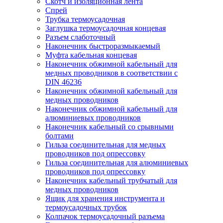
Скотч и изоляционная лента
Спрей
Трубка термоусадочная
Заглушка термоусадочная концевая
Разъем слаботочный
Наконечник быстроразмыкаемый
Муфта кабельная концевая
Наконечник обжимной кабельный для
медных проводников в соответствии с
DIN 46236
Наконечник обжимной кабельный для
медных проводников
Наконечник обжимной кабельный для
алюминиевых проводников
Наконечник кабельный со срывными
болтами
Гильза соединительная для медных
проводников под опрессовку
Гильза соединительная для алюминиевых
проводников под опрессовку
Наконечник кабельный трубчатый для
медных проводников
Ящик для хранения инструмента и
термоусадочных трубок
Колпачок термоусадочный разъема