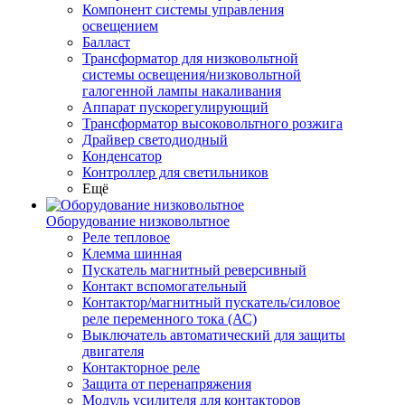
Компонент системы управления
освещением
Балласт
Трансформатор для низковольтной
системы освещения/низковольтной
галогенной лампы накаливания
Аппарат пускорегулирующий
Трансформатор высоковольтного розжига
Драйвер светодиодный
Конденсатор
Контроллер для светильников
Ещё
Оборудование низковольтное
Реле тепловое
Клемма шинная
Пускатель магнитный реверсивный
Контакт вспомогательный
Контактор/магнитный пускатель/силовое
реле переменного тока (АС)
Выключатель автоматический для защиты
двигателя
Контакторное реле
Защита от перенапряжения
Модуль усилителя для контакторов