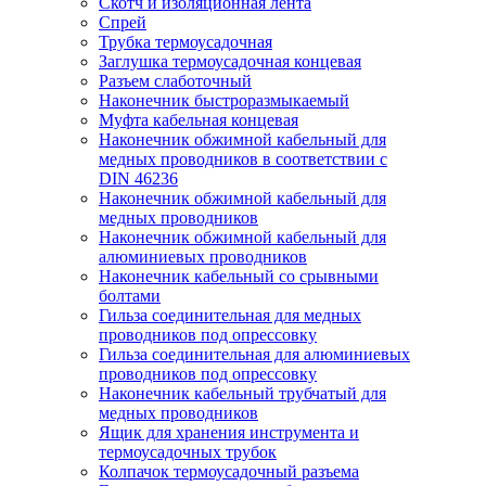
Скотч и изоляционная лента
Спрей
Трубка термоусадочная
Заглушка термоусадочная концевая
Разъем слаботочный
Наконечник быстроразмыкаемый
Муфта кабельная концевая
Наконечник обжимной кабельный для
медных проводников в соответствии с
DIN 46236
Наконечник обжимной кабельный для
медных проводников
Наконечник обжимной кабельный для
алюминиевых проводников
Наконечник кабельный со срывными
болтами
Гильза соединительная для медных
проводников под опрессовку
Гильза соединительная для алюминиевых
проводников под опрессовку
Наконечник кабельный трубчатый для
медных проводников
Ящик для хранения инструмента и
термоусадочных трубок
Колпачок термоусадочный разъема