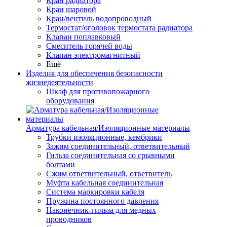
Кран радиатора
Кран шаровой
Кран/вентиль водопроводный
Термостат/оголовок термостата радиатора
Клапан поплавковый
Смеситель горячей воды
Клапан электромагнитный
Ещё
Изделия для обеспечения безопасности
жизнедеятельности
Шкаф для противопожарного
оборудования
Арматура кабельная/Изоляционные материалы
Трубки изоляционные, кембрики
Зажим соединительный, ответвительный
Гильза соединительная со срывными
болтами
Сжим ответвительный, ответвитель
Муфта кабельная соединительная
Система маркировки кабеля
Пружина постоянного давления
Наконечник-гильза для медных
проводников