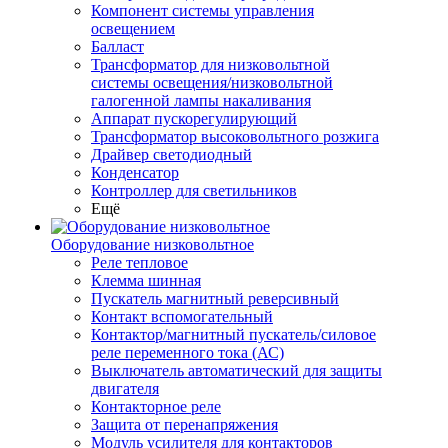
Компонент системы управления
освещением
Балласт
Трансформатор для низковольтной
системы освещения/низковольтной
галогенной лампы накаливания
Аппарат пускорегулирующий
Трансформатор высоковольтного розжига
Драйвер светодиодный
Конденсатор
Контроллер для светильников
Ещё
Оборудование низковольтное
Реле тепловое
Клемма шинная
Пускатель магнитный реверсивный
Контакт вспомогательный
Контактор/магнитный пускатель/силовое
реле переменного тока (АС)
Выключатель автоматический для защиты
двигателя
Контакторное реле
Защита от перенапряжения
Модуль усилителя для контакторов