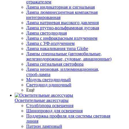
отражателем
Лампа индикаторная и сигнальная
Лампа люминесцентная компактная
интегрированная
Лампа натриевая высокого давления
Лампа ртутно-вольфрамовая дуговая
Лампа светодиодная
Лампа с инфракрасным излучением
Лампа с УФ-излучением
Лампа накаливания типа Globe
Лампы специальные (автомобильные,
железнодорожные, судовые, авиационные)
Лампа сигнальная светофора
Лампа неоновая, иллюминационная,
строб-лампа
Модуль светодиодный
Светодиод одиночный
Ещё
Осветительные аксессуары
Столб/опора освещения
Шинопровод для освещения
Поддержка профиля для системы световая
линия
Патрон ламповый