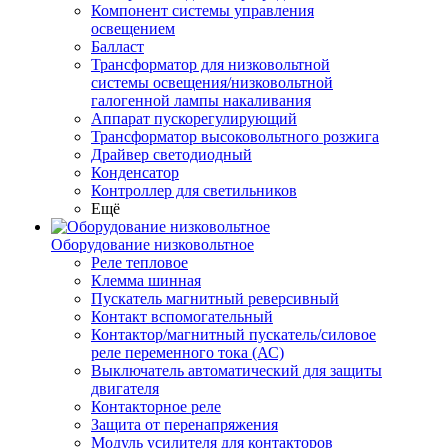
Компонент системы управления
освещением
Балласт
Трансформатор для низковольтной
системы освещения/низковольтной
галогенной лампы накаливания
Аппарат пускорегулирующий
Трансформатор высоковольтного розжига
Драйвер светодиодный
Конденсатор
Контроллер для светильников
Ещё
Оборудование низковольтное
Реле тепловое
Клемма шинная
Пускатель магнитный реверсивный
Контакт вспомогательный
Контактор/магнитный пускатель/силовое
реле переменного тока (АС)
Выключатель автоматический для защиты
двигателя
Контакторное реле
Защита от перенапряжения
Модуль усилителя для контакторов