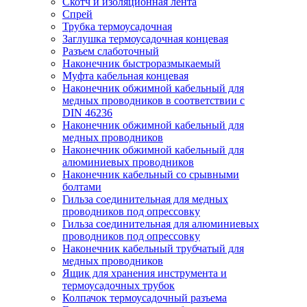
Скотч и изоляционная лента
Спрей
Трубка термоусадочная
Заглушка термоусадочная концевая
Разъем слаботочный
Наконечник быстроразмыкаемый
Муфта кабельная концевая
Наконечник обжимной кабельный для
медных проводников в соответствии с
DIN 46236
Наконечник обжимной кабельный для
медных проводников
Наконечник обжимной кабельный для
алюминиевых проводников
Наконечник кабельный со срывными
болтами
Гильза соединительная для медных
проводников под опрессовку
Гильза соединительная для алюминиевых
проводников под опрессовку
Наконечник кабельный трубчатый для
медных проводников
Ящик для хранения инструмента и
термоусадочных трубок
Колпачок термоусадочный разъема