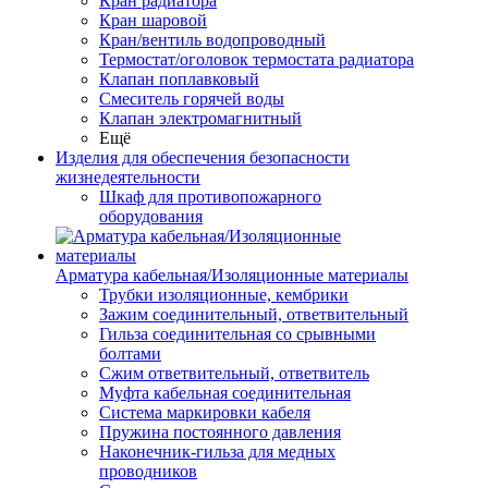
Кран радиатора
Кран шаровой
Кран/вентиль водопроводный
Термостат/оголовок термостата радиатора
Клапан поплавковый
Смеситель горячей воды
Клапан электромагнитный
Ещё
Изделия для обеспечения безопасности
жизнедеятельности
Шкаф для противопожарного
оборудования
Арматура кабельная/Изоляционные материалы
Трубки изоляционные, кембрики
Зажим соединительный, ответвительный
Гильза соединительная со срывными
болтами
Сжим ответвительный, ответвитель
Муфта кабельная соединительная
Система маркировки кабеля
Пружина постоянного давления
Наконечник-гильза для медных
проводников