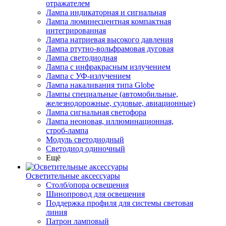
отражателем
Лампа индикаторная и сигнальная
Лампа люминесцентная компактная
интегрированная
Лампа натриевая высокого давления
Лампа ртутно-вольфрамовая дуговая
Лампа светодиодная
Лампа с инфракрасным излучением
Лампа с УФ-излучением
Лампа накаливания типа Globe
Лампы специальные (автомобильные,
железнодорожные, судовые, авиационные)
Лампа сигнальная светофора
Лампа неоновая, иллюминационная,
строб-лампа
Модуль светодиодный
Светодиод одиночный
Ещё
Осветительные аксессуары
Столб/опора освещения
Шинопровод для освещения
Поддержка профиля для системы световая
линия
Патрон ламповый