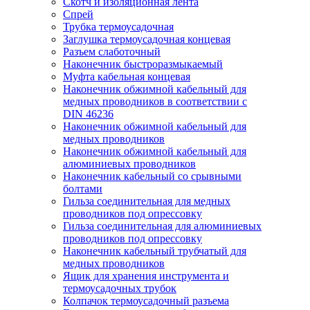
Скотч и изоляционная лента
Спрей
Трубка термоусадочная
Заглушка термоусадочная концевая
Разъем слаботочный
Наконечник быстроразмыкаемый
Муфта кабельная концевая
Наконечник обжимной кабельный для
медных проводников в соответствии с
DIN 46236
Наконечник обжимной кабельный для
медных проводников
Наконечник обжимной кабельный для
алюминиевых проводников
Наконечник кабельный со срывными
болтами
Гильза соединительная для медных
проводников под опрессовку
Гильза соединительная для алюминиевых
проводников под опрессовку
Наконечник кабельный трубчатый для
медных проводников
Ящик для хранения инструмента и
термоусадочных трубок
Колпачок термоусадочный разъема