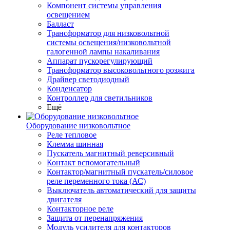
Компонент системы управления
освещением
Балласт
Трансформатор для низковольтной
системы освещения/низковольтной
галогенной лампы накаливания
Аппарат пускорегулирующий
Трансформатор высоковольтного розжига
Драйвер светодиодный
Конденсатор
Контроллер для светильников
Ещё
Оборудование низковольтное
Реле тепловое
Клемма шинная
Пускатель магнитный реверсивный
Контакт вспомогательный
Контактор/магнитный пускатель/силовое
реле переменного тока (АС)
Выключатель автоматический для защиты
двигателя
Контакторное реле
Защита от перенапряжения
Модуль усилителя для контакторов