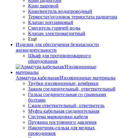
Кран радиатора
Кран шаровой
Кран/вентиль водопроводный
Термостат/оголовок термостата радиатора
Клапан поплавковый
Смеситель горячей воды
Клапан электромагнитный
Ещё
Изделия для обеспечения безопасности
жизнедеятельности
Шкаф для противопожарного
оборудования
Арматура кабельная/Изоляционные материалы
Трубки изоляционные, кембрики
Зажим соединительный, ответвительный
Гильза соединительная со срывными
болтами
Сжим ответвительный, ответвитель
Муфта кабельная соединительная
Система маркировки кабеля
Пружина постоянного давления
Наконечник-гильза для медных
проводников