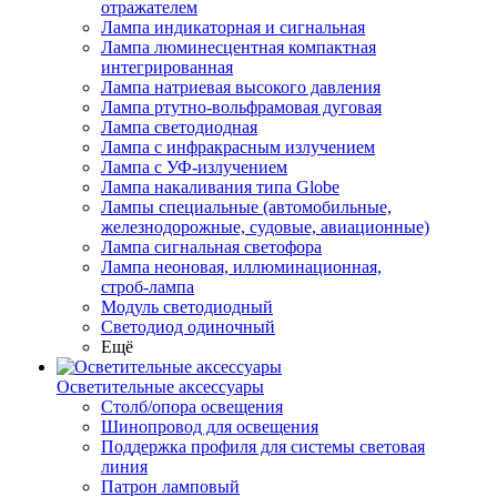
отражателем
Лампа индикаторная и сигнальная
Лампа люминесцентная компактная
интегрированная
Лампа натриевая высокого давления
Лампа ртутно-вольфрамовая дуговая
Лампа светодиодная
Лампа с инфракрасным излучением
Лампа с УФ-излучением
Лампа накаливания типа Globe
Лампы специальные (автомобильные,
железнодорожные, судовые, авиационные)
Лампа сигнальная светофора
Лампа неоновая, иллюминационная,
строб-лампа
Модуль светодиодный
Светодиод одиночный
Ещё
Осветительные аксессуары
Столб/опора освещения
Шинопровод для освещения
Поддержка профиля для системы световая
линия
Патрон ламповый