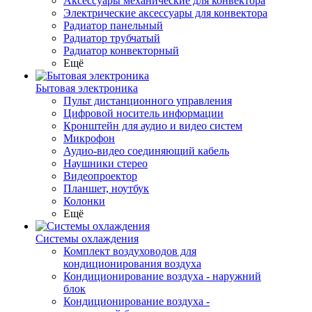
Аксессуары механические для конвектора
Электрические аксессуары для конвектора
Радиатор панельный
Радиатор трубчатый
Радиатор конвекторный
Ещё
Бытовая электроника
Пульт дистанционного управления
Цифровой носитель информации
Кронштейн для аудио и видео систем
Микрофон
Аудио-видео соединяющий кабель
Наушники стерео
Видеопроектор
Планшет, ноутбук
Колонки
Ещё
Системы охлаждения
Комплект воздуховодов для
кондиционирования воздуха
Кондиционирование воздуха - наружний
блок
Кондиционирование воздуха -