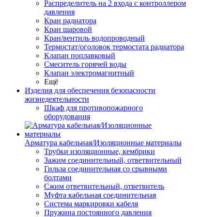
Распределитель на 2 входа с контроллером
давления
Кран радиатора
Кран шаровой
Кран/вентиль водопроводный
Термостат/оголовок термостата радиатора
Клапан поплавковый
Смеситель горячей воды
Клапан электромагнитный
Ещё
Изделия для обеспечения безопасности
жизнедеятельности
Шкаф для противопожарного
оборудования
Арматура кабельная/Изоляционные материалы
Трубки изоляционные, кембрики
Зажим соединительный, ответвительный
Гильза соединительная со срывными
болтами
Сжим ответвительный, ответвитель
Муфта кабельная соединительная
Система маркировки кабеля
Пружина постоянного давления