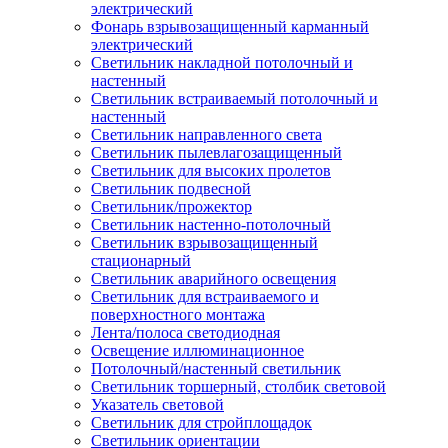
электрический
Фонарь взрывозащищенный карманный
электрический
Светильник накладной потолочный и
настенный
Светильник встраиваемый потолочный и
настенный
Светильник направленного света
Светильник пылевлагозащищенный
Светильник для высоких пролетов
Светильник подвесной
Светильник/прожектор
Светильник настенно-потолочный
Светильник взрывозащищенный
стационарный
Светильник аварийного освещения
Светильник для встраиваемого и
поверхностного монтажа
Лента/полоса светодиодная
Освещение иллюминационное
Потолочный/настенный светильник
Светильник торшерный, столбик световой
Указатель световой
Светильник для стройплощадок
Светильник ориентации