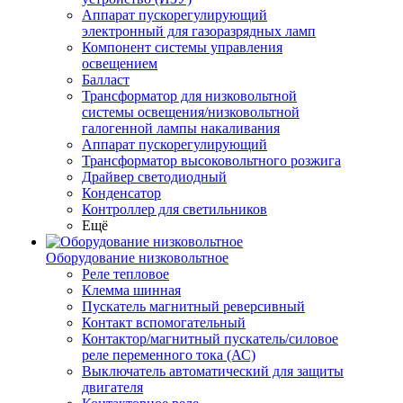
Аппарат пускорегулирующий
электронный для газоразрядных ламп
Компонент системы управления
освещением
Балласт
Трансформатор для низковольтной
системы освещения/низковольтной
галогенной лампы накаливания
Аппарат пускорегулирующий
Трансформатор высоковольтного розжига
Драйвер светодиодный
Конденсатор
Контроллер для светильников
Ещё
Оборудование низковольтное
Реле тепловое
Клемма шинная
Пускатель магнитный реверсивный
Контакт вспомогательный
Контактор/магнитный пускатель/силовое
реле переменного тока (АС)
Выключатель автоматический для защиты
двигателя