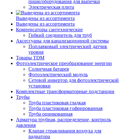
пищи/оборудования для выпечки
Электрическая плита
Выведены из ассортимента
Выведены из ассортимента
Компенсаторы сантехнические
Гибкий соединитель для труб
Аксессуары для канализационной системы
Поплавковый электрический датчик
уровня
Товары TDM
Фотоэлектрическое преобразование энергии
Солнечная батарея
Фотоэлектрический модуль
Сетевой инвертор для фотоэлектрической
установки
Комплектные трансформаторные подстанции
Трубы
Труба пластиковая гладкая
Труба пластиковая гофрированная
Труба оцинкованная
Арматура трубная, распределение, контроль
давления
Клапан стравливания воздуха для
радиатора