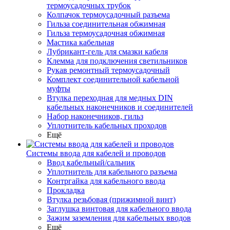
термоусадочных трубок
Колпачок термоусадочный разъема
Гильза соединительная обжимная
Гильза термоусадочная обжимная
Мастика кабельная
Лубрикант-гель для смазки кабеля
Клемма для подключения светильников
Рукав ремонтный термоусадочный
Комплект соединительной кабельной
муфты
Втулка переходная для медных DIN
кабельных наконечников и соединителей
Набор наконечников, гильз
Уплотнитель кабельных проходов
Ещё
Системы ввода для кабелей и проводов
Ввод кабельный/сальник
Уплотнитель для кабельного разъема
Контргайка для кабельного ввода
Прокладка
Втулка резьбовая (прижимной винт)
Заглушка винтовая для кабельного ввода
Зажим заземления для кабельных вводов
Ещё