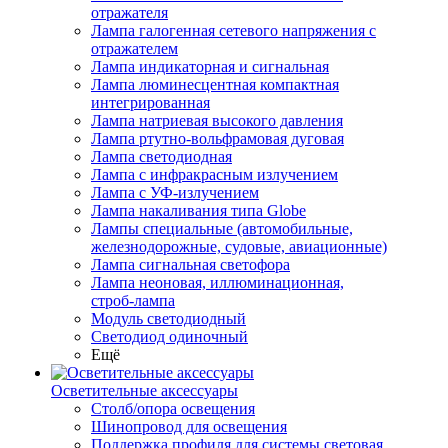
отражателя
Лампа галогенная сетевого напряжения с
отражателем
Лампа индикаторная и сигнальная
Лампа люминесцентная компактная
интегрированная
Лампа натриевая высокого давления
Лампа ртутно-вольфрамовая дуговая
Лампа светодиодная
Лампа с инфракрасным излучением
Лампа с УФ-излучением
Лампа накаливания типа Globe
Лампы специальные (автомобильные,
железнодорожные, судовые, авиационные)
Лампа сигнальная светофора
Лампа неоновая, иллюминационная,
строб-лампа
Модуль светодиодный
Светодиод одиночный
Ещё
Осветительные аксессуары
Столб/опора освещения
Шинопровод для освещения
Поддержка профиля для системы световая