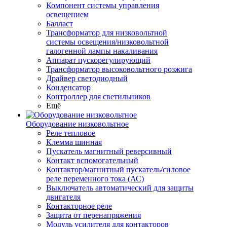
Компонент системы управления
освещением
Балласт
Трансформатор для низковольтной
системы освещения/низковольтной
галогенной лампы накаливания
Аппарат пускорегулирующий
Трансформатор высоковольтного розжига
Драйвер светодиодный
Конденсатор
Контроллер для светильников
Ещё
Оборудование низковольтное
Реле тепловое
Клемма шинная
Пускатель магнитный реверсивный
Контакт вспомогательный
Контактор/магнитный пускатель/силовое
реле переменного тока (АС)
Выключатель автоматический для защиты
двигателя
Контакторное реле
Защита от перенапряжения
Модуль усилителя для контакторов