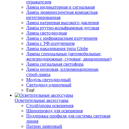
отражателем
Лампа индикаторная и сигнальная
Лампа люминесцентная компактная
интегрированная
Лампа натриевая высокого давления
Лампа ртутно-вольфрамовая дуговая
Лампа светодиодная
Лампа с инфракрасным излучением
Лампа с УФ-излучением
Лампа накаливания типа Globe
Лампы специальные (автомобильные,
железнодорожные, судовые, авиационные)
Лампа сигнальная светофора
Лампа неоновая, иллюминационная,
строб-лампа
Модуль светодиодный
Светодиод одиночный
Ещё
Осветительные аксессуары
Столб/опора освещения
Шинопровод для освещения
Поддержка профиля для системы световая
линия
Патрон ламповый