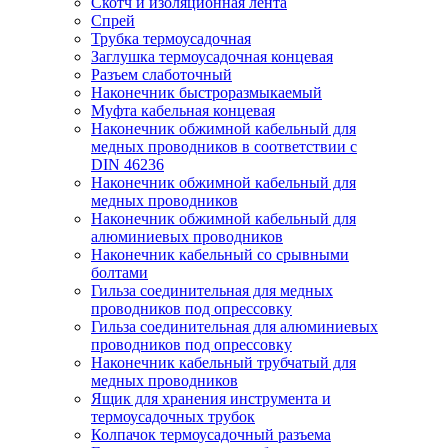
Скотч и изоляционная лента
Спрей
Трубка термоусадочная
Заглушка термоусадочная концевая
Разъем слаботочный
Наконечник быстроразмыкаемый
Муфта кабельная концевая
Наконечник обжимной кабельный для
медных проводников в соответствии с
DIN 46236
Наконечник обжимной кабельный для
медных проводников
Наконечник обжимной кабельный для
алюминиевых проводников
Наконечник кабельный со срывными
болтами
Гильза соединительная для медных
проводников под опрессовку
Гильза соединительная для алюминиевых
проводников под опрессовку
Наконечник кабельный трубчатый для
медных проводников
Ящик для хранения инструмента и
термоусадочных трубок
Колпачок термоусадочный разъема