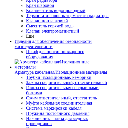
Кран радиатора
Кран шаровой
Кран/вентиль водопроводный
Термостат/оголовок термостата радиатора
Клапан поплавковый
Смеситель горячей воды
Клапан электромагнитный
Ещё
Изделия для обеспечения безопасности
жизнедеятельности
Шкаф для противопожарного
оборудования
Арматура кабельная/Изоляционные материалы
Трубки изоляционные, кембрики
Зажим соединительный, ответвительный
Гильза соединительная со срывными
болтами
Сжим ответвительный, ответвитель
Муфта кабельная соединительная
Система маркировки кабеля
Пружина постоянного давления
Наконечник-гильза для медных
проводников