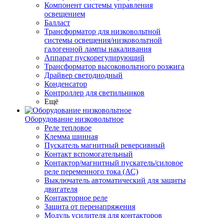
Компонент системы управления
освещением
Балласт
Трансформатор для низковольтной
системы освещения/низковольтной
галогенной лампы накаливания
Аппарат пускорегулирующий
Трансформатор высоковольтного розжига
Драйвер светодиодный
Конденсатор
Контроллер для светильников
Ещё
Оборудование низковольтное
Реле тепловое
Клемма шинная
Пускатель магнитный реверсивный
Контакт вспомогательный
Контактор/магнитный пускатель/силовое
реле переменного тока (АС)
Выключатель автоматический для защиты
двигателя
Контакторное реле
Защита от перенапряжения
Модуль усилителя для контакторов