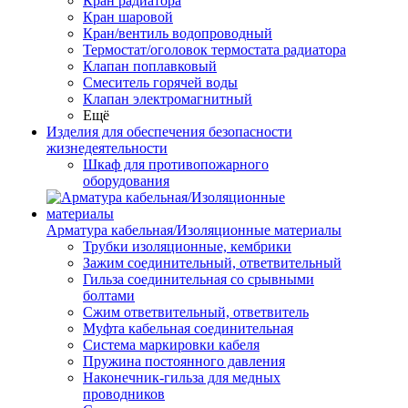
Кран радиатора
Кран шаровой
Кран/вентиль водопроводный
Термостат/оголовок термостата радиатора
Клапан поплавковый
Смеситель горячей воды
Клапан электромагнитный
Ещё
Изделия для обеспечения безопасности
жизнедеятельности
Шкаф для противопожарного
оборудования
Арматура кабельная/Изоляционные материалы
Трубки изоляционные, кембрики
Зажим соединительный, ответвительный
Гильза соединительная со срывными
болтами
Сжим ответвительный, ответвитель
Муфта кабельная соединительная
Система маркировки кабеля
Пружина постоянного давления
Наконечник-гильза для медных
проводников