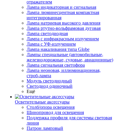
отражателем
Лампа индикаторная и сигнальная
Лампа люминесцентная компактная
интегрированная
Лампа натриевая высокого давления
Лампа ртутно-вольфрамовая дуговая
Лампа светодиодная
Лампа с инфракрасным излучением
Лампа с УФ-излучением
Лампа накаливания типа Globe
Лампы специальные (автомобильные,
железнодорожные, судовые, авиационные)
Лампа сигнальная светофора
Лампа неоновая, иллюминационная,
строб-лампа
Модуль светодиодный
Светодиод одиночный
Ещё
Осветительные аксессуары
Столб/опора освещения
Шинопровод для освещения
Поддержка профиля для системы световая
линия
Патрон ламповый