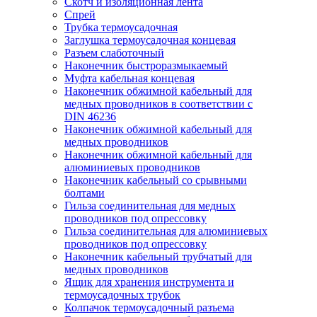
Скотч и изоляционная лента
Спрей
Трубка термоусадочная
Заглушка термоусадочная концевая
Разъем слаботочный
Наконечник быстроразмыкаемый
Муфта кабельная концевая
Наконечник обжимной кабельный для
медных проводников в соответствии с
DIN 46236
Наконечник обжимной кабельный для
медных проводников
Наконечник обжимной кабельный для
алюминиевых проводников
Наконечник кабельный со срывными
болтами
Гильза соединительная для медных
проводников под опрессовку
Гильза соединительная для алюминиевых
проводников под опрессовку
Наконечник кабельный трубчатый для
медных проводников
Ящик для хранения инструмента и
термоусадочных трубок
Колпачок термоусадочный разъема