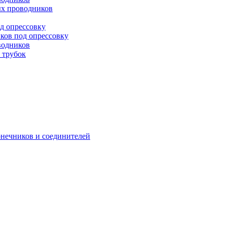
х проводников
д опрессовку
ков под опрессовку
водников
 трубок
онечников и соединителей