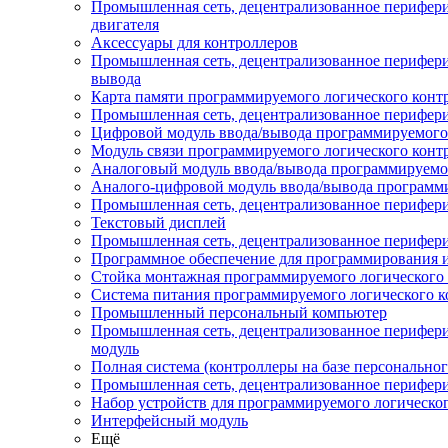
Промышленная сеть, децентрализованное перифери
двигателя
Аксессуары для контроллеров
Промышленная сеть, децентрализованное периферий
вывода
Карта памяти программируемого логического конт
Промышленная сеть, децентрализованное перифери
Цифровой модуль ввода/вывода программируемого 
Модуль связи программируемого логического конт
Аналоговый модуль ввода/вывода программируемог
Аналого-цифровой модуль ввода/вывода программи
Промышленная сеть, децентрализованное перифери
Текстовый дисплей
Промышленная сеть, децентрализованное перифери
Программное обеспечение для программирования и
Стойка монтажная программируемого логического 
Система питания программируемого логического к
Промышленный персональный компьютер
Промышленная сеть, децентрализованное перифер
модуль
Полная система (контроллеры на базе персонально
Промышленная сеть, децентрализованное перифери
Набор устройств для программируемого логическо
Интерфейсный модуль
Ещё