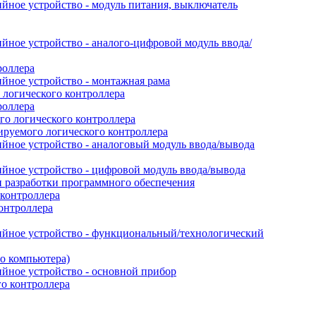
йное устройство - модуль питания, выключатель
ное устройство - аналого-цифровой модуль ввода/
роллера
йное устройство - монтажная рама
логического контроллера
роллера
о логического контроллера
руемого логического контроллера
йное устройство - аналоговый модуль ввода/вывода
йное устройство - цифровой модуль ввода/вывода
 разработки программного обеспечения
контроллера
онтроллера
ийное устройство - функциональный/технологический
го компьютера)
йное устройство - основной прибор
го контроллера