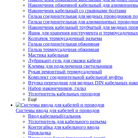
Наконечник обжимной кабельный для алюминиевы
Наконечник кабельный со срывными болтами
Гильза соединительная для медных проводников по
Гильза соединительная для алюминиевых проводни
Наконечник кабельный трубчатый для медных про
Ящик для хранения инструмента и термоусадочных
Колпачок термоусадочный разъема
Гильза соединительная обжимная
Гильза термоусадочная обжимная
Мастика кабельная
Лубрикант-гель для смазки кабеля
Клемма для подключения светильников
Рукав ремонтный термоусадочный
Комплект соединительной кабельной муфты
Втулка переходная для медных DIN кабельных нак
Набор наконечников, гильз
Уплотнитель кабельных проходов
Ещё
Системы ввода для кабелей и проводов
Ввод кабельный/сальник
Уплотнитель для кабельного разъема
Контргайка для кабельного ввода
Прокладка