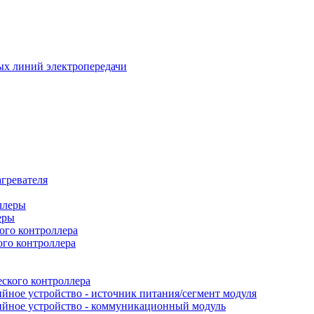
х линий электропередачи
гревателя
еры
ого контроллера
ого контроллера
ского контроллера
йное устройство - источник питания/сегмент модуля
ийное устройство - коммуникационный модуль