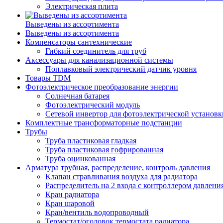
Электрическая плита
Выведены из ассортимента
Выведены из ассортимента
Компенсаторы сантехнические
Гибкий соединитель для труб
Аксессуары для канализационной системы
Поплавковый электрический датчик уровня
Товары TDM
Фотоэлектрическое преобразование энергии
Солнечная батарея
Фотоэлектрический модуль
Сетевой инвертор для фотоэлектрической установк
Комплектные трансформаторные подстанции
Трубы
Труба пластиковая гладкая
Труба пластиковая гофрированная
Труба оцинкованная
Арматура трубная, распределение, контроль давления
Клапан стравливания воздуха для радиатора
Распределитель на 2 входа с контроллером давлени
Кран радиатора
Кран шаровой
Кран/вентиль водопроводный
Термостат/оголовок термостата радиатора