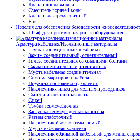
Клапан поплавковый
Смеситель горячей воды
Клапан электромагнитный
Ещё
Изделия для обеспечения безопасности жизнедеятельнос
Шкаф для противопожарного оборудования
Арматура кабельная/Изоляционные материалы
Трубки изоляционные, кембрики
Зажим соединительный, ответвительный
Гильза соединительная со срывными болтами
Сжим ответвительный, ответвитель
Муфта кабельная соединительная
Система маркировки кабеля
Пружина постоянного давления
Наконечник-гильза для медных проводников
Скотч и изоляционная лента
Спрей
Трубка термоусадочная
Заглушка термоусадочная концевая
Разъем слаботочный
Наконечник быстроразмыкаемый
Муфта кабельная концевая
Наконечник обжимной кабельный для медных прово
Наконечник обжимной кабельный для медных про