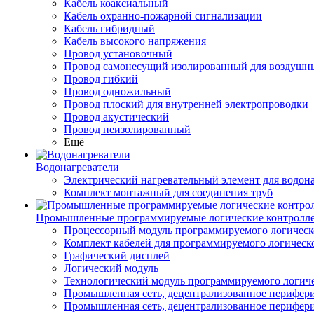
Кабель коаксиальный
Кабель охранно-пожарной сигнализации
Кабель гибридный
Кабель высокого напряжения
Провод установочный
Провод самонесущий изолированный для воздушны
Провод гибкий
Провод одножильный
Провод плоский для внутренней электропроводки
Провод акустический
Провод неизолированный
Ещё
Водонагреватели
Электрический нагревательный элемент для водона
Комплект монтажный для соединения труб
Промышленные программируемые логические контролл
Процессорный модуль программируемого логическ
Комплект кабелей для программируемого логическ
Графический дисплей
Логический модуль
Технологический модуль программируемого логиче
Промышленная сеть, децентрализованное перифери
Промышленная сеть, децентрализованное перифер