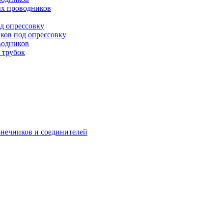
х проводников
д опрессовку
ков под опрессовку
водников
 трубок
онечников и соединителей