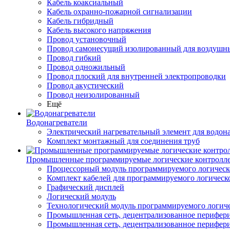
Кабель коаксиальный
Кабель охранно-пожарной сигнализации
Кабель гибридный
Кабель высокого напряжения
Провод установочный
Провод самонесущий изолированный для воздушны
Провод гибкий
Провод одножильный
Провод плоский для внутренней электропроводки
Провод акустический
Провод неизолированный
Ещё
Водонагреватели
Электрический нагревательный элемент для водона
Комплект монтажный для соединения труб
Промышленные программируемые логические контролл
Процессорный модуль программируемого логическ
Комплект кабелей для программируемого логическ
Графический дисплей
Логический модуль
Технологический модуль программируемого логиче
Промышленная сеть, децентрализованное перифери
Промышленная сеть, децентрализованное перифер