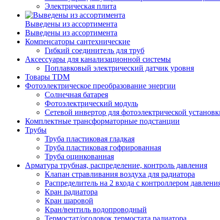
Электрическая плита
Выведены из ассортимента
Выведены из ассортимента
Компенсаторы сантехнические
Гибкий соединитель для труб
Аксессуары для канализационной системы
Поплавковый электрический датчик уровня
Товары TDM
Фотоэлектрическое преобразование энергии
Солнечная батарея
Фотоэлектрический модуль
Сетевой инвертор для фотоэлектрической установк
Комплектные трансформаторные подстанции
Трубы
Труба пластиковая гладкая
Труба пластиковая гофрированная
Труба оцинкованная
Арматура трубная, распределение, контроль давления
Клапан стравливания воздуха для радиатора
Распределитель на 2 входа с контроллером давлени
Кран радиатора
Кран шаровой
Кран/вентиль водопроводный
Термостат/оголовок термостата радиатора