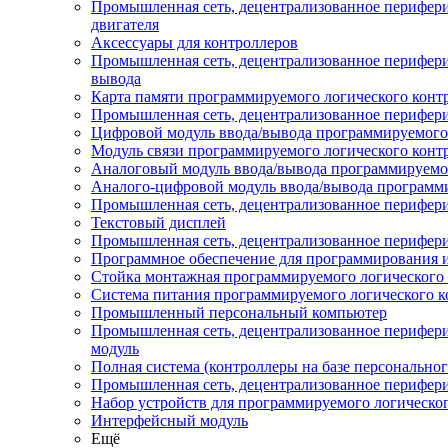
Промышленная сеть, децентрализованное перифери
двигателя
Аксессуары для контроллеров
Промышленная сеть, децентрализованное периферий
вывода
Карта памяти программируемого логического конт
Промышленная сеть, децентрализованное перифери
Цифровой модуль ввода/вывода программируемого 
Модуль связи программируемого логического конт
Аналоговый модуль ввода/вывода программируемог
Аналого-цифровой модуль ввода/вывода программи
Промышленная сеть, децентрализованное перифери
Текстовый дисплей
Промышленная сеть, децентрализованное перифери
Программное обеспечение для программирования и
Стойка монтажная программируемого логического 
Система питания программируемого логического к
Промышленный персональный компьютер
Промышленная сеть, децентрализованное перифер
модуль
Полная система (контроллеры на базе персонально
Промышленная сеть, децентрализованное перифери
Набор устройств для программируемого логическо
Интерфейсный модуль
Ещё