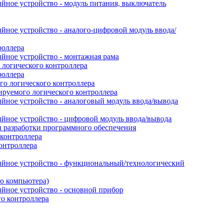
йное устройство - модуль питания, выключатель
ное устройство - аналого-цифровой модуль ввода/
роллера
йное устройство - монтажная рама
логического контроллера
роллера
о логического контроллера
руемого логического контроллера
йное устройство - аналоговый модуль ввода/вывода
йное устройство - цифровой модуль ввода/вывода
 разработки программного обеспечения
контроллера
онтроллера
ийное устройство - функциональный/технологический
го компьютера)
йное устройство - основной прибор
го контроллера