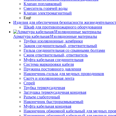
Клапан поплавковый
Смеситель горячей воды
Клапан электромагнитный
Ещё
Изделия для обеспечения безопасности жизнедеятельнос
Шкаф для противопожарного оборудования
Арматура кабельная/Изоляционные материалы
Трубки изоляционные, кембрики
Зажим соединительный, ответвительный
Гильза соединительная со срывными болтами
Сжим ответвительный, ответвитель
Муфта кабельная соединительная
Система маркировки кабеля
Пружина постоянного давления
Наконечник-гильза для медных проводников
Скотч и изоляционная лента
Спрей
Трубка термоусадочная
Заглушка термоусадочная концевая
Разъем слаботочный
Наконечник быстроразмыкаемый
Муфта кабельная концевая
Наконечник обжимной кабельный для медных прово
Наконечник обжимной кабельный для медных про