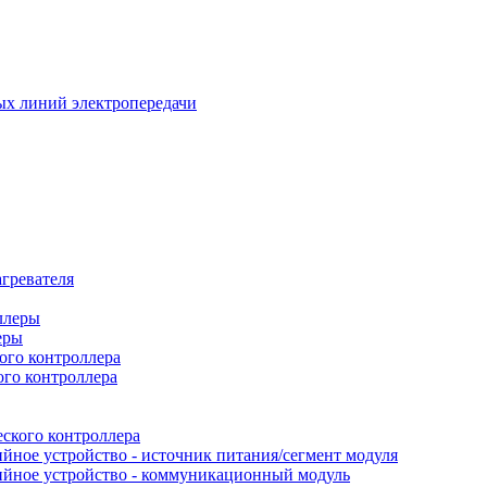
х линий электропередачи
гревателя
еры
ого контроллера
ого контроллера
ского контроллера
йное устройство - источник питания/сегмент модуля
ийное устройство - коммуникационный модуль