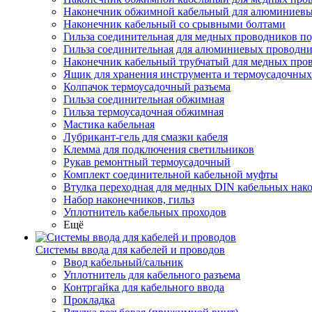
Наконечник обжимной кабельный для алюминиевы
Наконечник кабельный со срывными болтами
Гильза соединительная для медных проводников по
Гильза соединительная для алюминиевых проводни
Наконечник кабельный трубчатый для медных про
Ящик для хранения инструмента и термоусадочных
Колпачок термоусадочный разъема
Гильза соединительная обжимная
Гильза термоусадочная обжимная
Мастика кабельная
Лубрикант-гель для смазки кабеля
Клемма для подключения светильников
Рукав ремонтный термоусадочный
Комплект соединительной кабельной муфты
Втулка переходная для медных DIN кабельных нак
Набор наконечников, гильз
Уплотнитель кабельных проходов
Ещё
Системы ввода для кабелей и проводов
Ввод кабельный/сальник
Уплотнитель для кабельного разъема
Контргайка для кабельного ввода
Прокладка