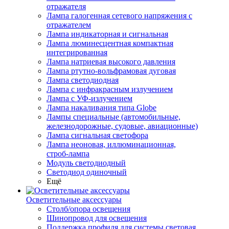
отражателя
Лампа галогенная сетевого напряжения с
отражателем
Лампа индикаторная и сигнальная
Лампа люминесцентная компактная
интегрированная
Лампа натриевая высокого давления
Лампа ртутно-вольфрамовая дуговая
Лампа светодиодная
Лампа с инфракрасным излучением
Лампа с УФ-излучением
Лампа накаливания типа Globe
Лампы специальные (автомобильные,
железнодорожные, судовые, авиационные)
Лампа сигнальная светофора
Лампа неоновая, иллюминационная,
строб-лампа
Модуль светодиодный
Светодиод одиночный
Ещё
Осветительные аксессуары
Столб/опора освещения
Шинопровод для освещения
Поддержка профиля для системы световая