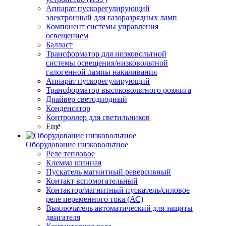
Аппарат пускорегулирующий
электронный для газоразрядных ламп
Компонент системы управления
освещением
Балласт
Трансформатор для низковольтной
системы освещения/низковольтной
галогенной лампы накаливания
Аппарат пускорегулирующий
Трансформатор высоковольтного розжига
Драйвер светодиодный
Конденсатор
Контроллер для светильников
Ещё
Оборудование низковольтное
Реле тепловое
Клемма шинная
Пускатель магнитный реверсивный
Контакт вспомогательный
Контактор/магнитный пускатель/силовое
реле переменного тока (АС)
Выключатель автоматический для защиты
двигателя