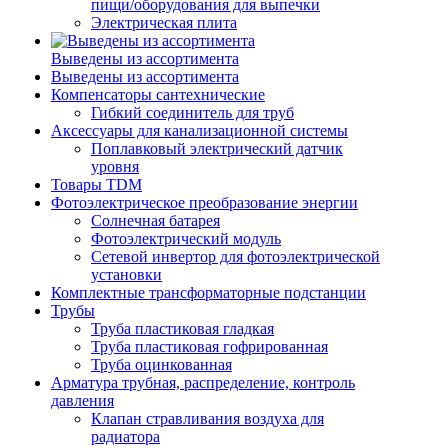
пищи/оборудования для выпечки
Электрическая плита
Выведены из ассортимента
Выведены из ассортимента
Компенсаторы сантехнические
Гибкий соединитель для труб
Аксессуары для канализационной системы
Поплавковый электрический датчик
уровня
Товары TDM
Фотоэлектрическое преобразование энергии
Солнечная батарея
Фотоэлектрический модуль
Сетевой инвертор для фотоэлектрической
установки
Комплектные трансформаторные подстанции
Трубы
Труба пластиковая гладкая
Труба пластиковая гофрированная
Труба оцинкованная
Арматура трубная, распределение, контроль
давления
Клапан стравливания воздуха для
радиатора