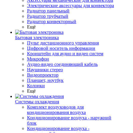
Аксессуары механические для конвектора
Электрические аксессуары для конвектора
Радиатор панельный
Радиатор трубчатый
Радиатор конвекторный
Ещё
Бытовая электроника
Пульт дистанционного управления
Цифровой носитель информации
Кронштейн для аудио и видео систем
Микрофон
Аудио-видео соединяющий кабель
Наушники стерео
Видеопроектор
Планшет, ноутбук
Колонки
Ещё
Системы охлаждения
Комплект воздуховодов для
кондиционирования воздуха
Кондиционирование воздуха - наружний
блок
Кондиционирование воздуха -