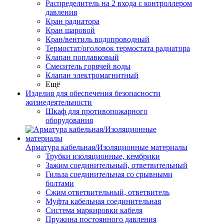
Распределитель на 2 входа с контроллером
давления
Кран радиатора
Кран шаровой
Кран/вентиль водопроводный
Термостат/оголовок термостата радиатора
Клапан поплавковый
Смеситель горячей воды
Клапан электромагнитный
Ещё
Изделия для обеспечения безопасности
жизнедеятельности
Шкаф для противопожарного
оборудования
Арматура кабельная/Изоляционные материалы
Трубки изоляционные, кембрики
Зажим соединительный, ответвительный
Гильза соединительная со срывными
болтами
Сжим ответвительный, ответвитель
Муфта кабельная соединительная
Система маркировки кабеля
Пружина постоянного давления