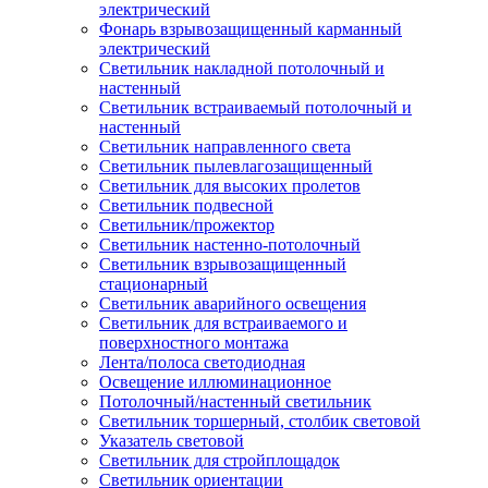
электрический
Фонарь взрывозащищенный карманный
электрический
Светильник накладной потолочный и
настенный
Светильник встраиваемый потолочный и
настенный
Светильник направленного света
Светильник пылевлагозащищенный
Светильник для высоких пролетов
Светильник подвесной
Светильник/прожектор
Светильник настенно-потолочный
Светильник взрывозащищенный
стационарный
Светильник аварийного освещения
Светильник для встраиваемого и
поверхностного монтажа
Лента/полоса светодиодная
Освещение иллюминационное
Потолочный/настенный светильник
Светильник торшерный, столбик световой
Указатель световой
Светильник для стройплощадок
Светильник ориентации