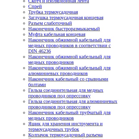
Скотч и изоляционная лента
Спрей
Трубка термоусадочная
Заглушка термоусадочная концевая
Разъем слаботочный
Наконечник быстроразмыкаемый
Муфта кабельная концевая
Наконечник обжимной кабельный для
медных проводников в соответствии с
DIN 46236
Наконечник обжимной кабельный для
медных проводников
Наконечник обжимной кабельный для
алюминиевых проводников
Наконечник кабельный со срывными
болтами
Гильза соединительная для медных
проводников под опрессовку
Гильза соединительная для алюминиевых
проводников под опрессовку
Наконечник кабельный трубчатый для
медных проводников
Ящик для хранения инструмента и
термоусадочных трубок
Колпачок термоусадочный разъема