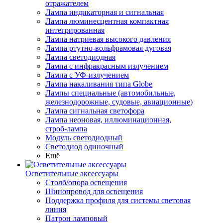
отражателем
Лампа индикаторная и сигнальная
Лампа люминесцентная компактная
интегрированная
Лампа натриевая высокого давления
Лампа ртутно-вольфрамовая дуговая
Лампа светодиодная
Лампа с инфракрасным излучением
Лампа с УФ-излучением
Лампа накаливания типа Globe
Лампы специальные (автомобильные,
железнодорожные, судовые, авиационные)
Лампа сигнальная светофора
Лампа неоновая, иллюминационная,
строб-лампа
Модуль светодиодный
Светодиод одиночный
Ещё
Осветительные аксессуары
Столб/опора освещения
Шинопровод для освещения
Поддержка профиля для системы световая
линия
Патрон ламповый