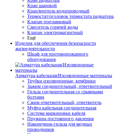
Кран радиатора
Кран шаровой
Кран/вентиль водопроводный
Термостат/оголовок термостата радиатора
Клапан поплавковый
Смеситель горячей воды
Клапан электромагнитный
Ещё
Изделия для обеспечения безопасности
жизнедеятельности
Шкаф для противопожарного
оборудования
Арматура кабельная/Изоляционные материалы
Трубки изоляционные, кембрики
Зажим соединительный, ответвительный
Гильза соединительная со срывными
болтами
Сжим ответвительный, ответвитель
Муфта кабельная соединительная
Система маркировки кабеля
Пружина постоянного давления
Наконечник-гильза для медных
проводников