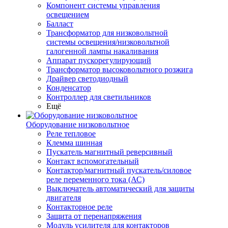
Компонент системы управления
освещением
Балласт
Трансформатор для низковольтной
системы освещения/низковольтной
галогенной лампы накаливания
Аппарат пускорегулирующий
Трансформатор высоковольтного розжига
Драйвер светодиодный
Конденсатор
Контроллер для светильников
Ещё
Оборудование низковольтное
Реле тепловое
Клемма шинная
Пускатель магнитный реверсивный
Контакт вспомогательный
Контактор/магнитный пускатель/силовое
реле переменного тока (АС)
Выключатель автоматический для защиты
двигателя
Контакторное реле
Защита от перенапряжения
Модуль усилителя для контакторов