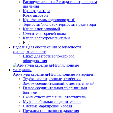
Распределитель на 2 входа с контроллером
давления
Кран радиатора
Кран шаровой
Кран/вентиль водопроводный
Термостат/оголовок термостата радиатора
Клапан поплавковый
Смеситель горячей воды
Клапан электромагнитный
Ещё
Изделия для обеспечения безопасности
жизнедеятельности
Шкаф для противопожарного
оборудования
Арматура кабельная/Изоляционные материалы
Трубки изоляционные, кембрики
Зажим соединительный, ответвительный
Гильза соединительная со срывными
болтами
Сжим ответвительный, ответвитель
Муфта кабельная соединительная
Система маркировки кабеля
Пружина постоянного давления