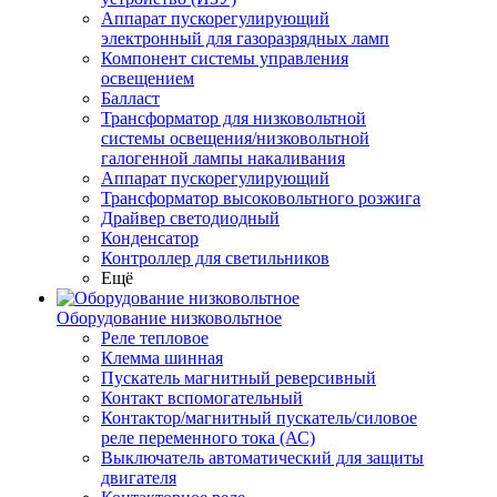
Аппарат пускорегулирующий
электронный для газоразрядных ламп
Компонент системы управления
освещением
Балласт
Трансформатор для низковольтной
системы освещения/низковольтной
галогенной лампы накаливания
Аппарат пускорегулирующий
Трансформатор высоковольтного розжига
Драйвер светодиодный
Конденсатор
Контроллер для светильников
Ещё
Оборудование низковольтное
Реле тепловое
Клемма шинная
Пускатель магнитный реверсивный
Контакт вспомогательный
Контактор/магнитный пускатель/силовое
реле переменного тока (АС)
Выключатель автоматический для защиты
двигателя