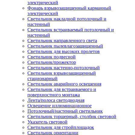
электрический
Фонарь взрывозащищенный карманный
электрический
Светильник накладной потолочный и
настенный
Светильник встраиваемый потолочный и
настенный
Светильник направленного света
Светильник пылевлагозащищенный
Светильник для высоких пролетов
Светильник подвесной
Светильник/прожектор
Светильник настенно-потолочный
Светильник взрывозащищенный
стационарный
Светильник аварийного освещения
Светильник для встраиваемого и
поверхностного монтажа
Лента/полоса светодиодная
Освещение иллюминационное
Потолочный/настенный светильник
Светильник торшерный, столбик световой
Указатель световой
Светильник для стройплощадок
Светильник ориентации