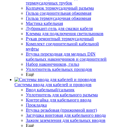
термоусадочных трубок
Колпачок термоусадочный разъема
Гильза соединительная обжимная
Гильза термоусадочная обжимная
Мастика кабельная
Лубрикант-гель для смазки кабеля
Клемма для подключения светильников
Рукав ремонтный термоусадочный
Комплект соединительной кабельной
муфты
Втулка переходная для медных DIN
кабельных наконечников и соединителей
Набор наконечников, гильз
Уплотнитель кабельных проходов
Ещё
Системы ввода для кабелей и проводов
Ввод кабельный/сальник
Уплотнитель для кабельного разъема
Контргайка для кабельного ввода
Прокладка
Втулка резьбовая (прижимной винт)
Заглушка винтовая для кабельного ввода
Зажим заземления для кабельных вводов
Ещё