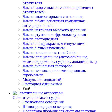
отражателя
Лампа галогенная сетевого напряжения с
отражателем
Лампа индикаторная и сигнальная
Лампа люминесцентная компактная
интегрированная
Лампа натриевая высокого давления
Лампа ртутно-вольфрамовая дуговая
Лампа светодиодная
Лампа с инфракрасным излучением
Лампа с УФ-излучением
Лампа накаливания типа Globe
Лампы специальные (автомобильные,
железнодорожные, судовые, авиационные)
Лампа сигнальная светофора
Лампа неоновая, иллюминационная,
строб-лампа
Модуль светодиодный
Светодиод одиночный
Ещё
Осветительные аксессуары
Столб/опора освещения
Шинопровод для освещения
Поддержка профиля для системы световая