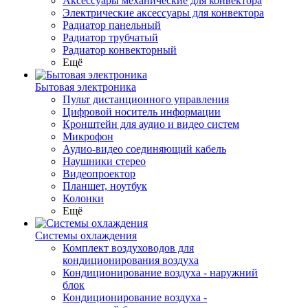
Аксессуары механические для конвектора
Электрические аксессуары для конвектора
Радиатор панельный
Радиатор трубчатый
Радиатор конвекторный
Ещё
Бытовая электроника
Пульт дистанционного управления
Цифровой носитель информации
Кронштейн для аудио и видео систем
Микрофон
Аудио-видео соединяющий кабель
Наушники стерео
Видеопроектор
Планшет, ноутбук
Колонки
Ещё
Системы охлаждения
Комплект воздуховодов для
кондиционирования воздуха
Кондиционирование воздуха - наружний
блок
Кондиционирование воздуха -