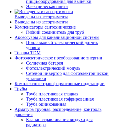
пищи/оборудования для выпечки
Электрическая плита
Выведены из ассортимента
Выведены из ассортимента
Компенсаторы сантехнические
Гибкий соединитель для труб
Аксессуары для канализационной системы
Поплавковый электрический датчик
уровня
Товары TDM
Фотоэлектрическое преобразование энергии
Солнечная батарея
Фотоэлектрический модуль
Сетевой инвертор для фотоэлектрической
установки
Комплектные трансформаторные подстанции
Трубы
Труба пластиковая гладкая
Труба пластиковая гофрированная
Труба оцинкованная
Арматура трубная, распределение, контроль
давления
Клапан стравливания воздуха для
радиатора